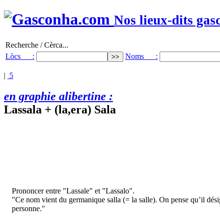
Nos lieux-dits gas
Recherche / Cèrca...
Lòcs :
Noms :
|
5
en graphie alibertine :
Lassala + (la,era) Sala
Prononcer entre "Lassale" et "Lassalo".
"Ce nom vient du germanique salla (= la salle). On pense qu’il dés
personne."