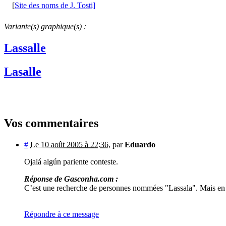
[
Site des noms de J. Tosti]
Variante(s) graphique(s) :
Lassalle
Lasalle
Vos commentaires
#
Le 10 août 2005 à 22:36
,
par
Eduardo
Ojalá algún pariente conteste.
Réponse de Gasconha.com :
C’est une recherche de personnes nommées "Lassala". Mais en F
Répondre à ce message