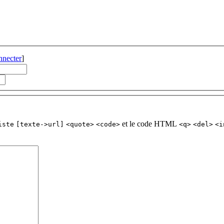
nnecter
]
et le code HTML
iste
[texte->url]
<quote>
<code>
<q>
<del>
<i