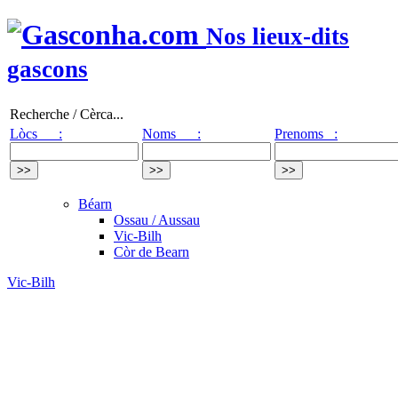
Nos lieux-dits
gascons
Recherche / Cèrca...
Lòcs :
Noms :
Prenoms :
Béarn
Ossau / Aussau
Vic-Bilh
Còr de Bearn
Vic-Bilh