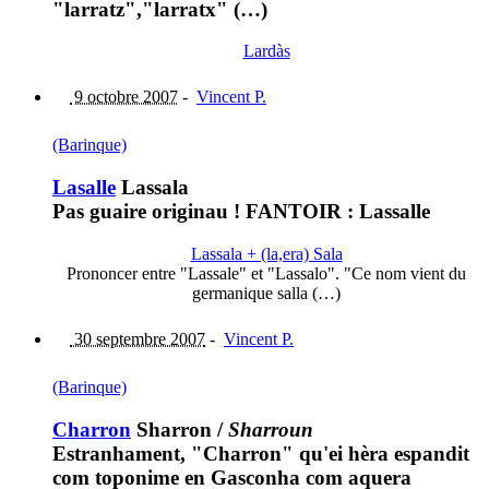
"larratz","larratx" (…)
Lardàs
9 octobre 2007
-
Vincent P.
(Barinque)
Lasalle
Lassala
Pas guaire originau ! FANTOIR : Lassalle
Lassala + (la,era) Sala
Prononcer entre "Lassale" et "Lassalo". "Ce nom vient du
germanique salla (…)
30 septembre 2007
-
Vincent P.
(Barinque)
Charron
Sharron
/
Sharroun
Estranhament, "Charron" qu'ei hèra espandit
com toponime en Gasconha com aquera