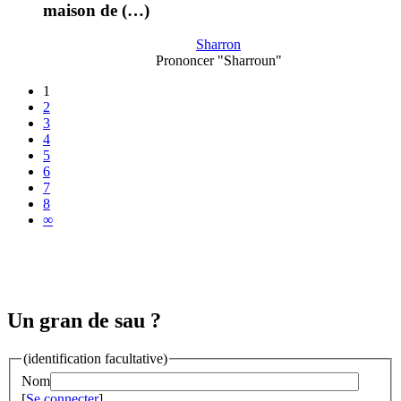
maison de (…)
Sharron
Prononcer "Sharroun"
1
2
3
4
5
6
7
8
∞
Un gran de sau ?
(identification facultative)
Nom
[
Se connecter
]