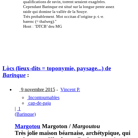
qualifications de ravin, torrent seraient exagérées.
Cependant Barinque est situé sur la longue pente assez
raide qui domine la vallée de la Souye.
Très probablement. Mot occitan d’origine p.-i.-e.
barenc (= thalweg)."
Hont : ’DTCB’ deu MG
Lòcs (lieux-dits = toponymie, paysage...) de
Barinque
:
9 novembre 2015
-
Vincent P.
Incontournables
cap-de-paja
|
1
(Barinque)
Margotou
Margoton
/
Margoutou
Très jolie maison béarnaise, archétypique, qui