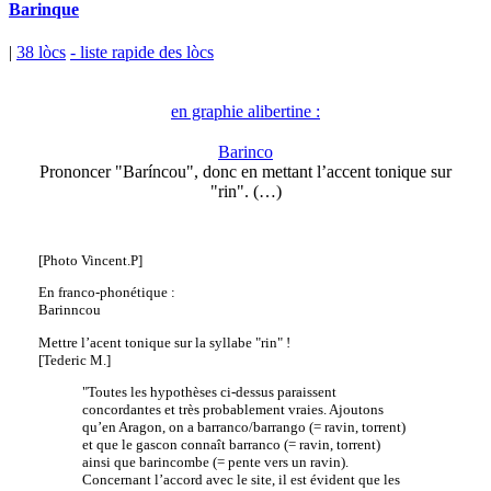
Barinque
|
38 lòcs
- liste rapide des lòcs
en graphie alibertine :
Barinco
Prononcer "Baríncou", donc en mettant l’accent tonique sur
"rin". (…)
[Photo Vincent.P]
En franco-phonétique :
Barinncou
Mettre l’acent tonique sur la syllabe "rin" !
[Tederic M.]
"Toutes les hypothèses ci-dessus paraissent
concordantes et très probablement vraies. Ajoutons
qu’en Aragon, on a barranco/barrango (= ravin, torrent)
et que le gascon connaît barranco (= ravin, torrent)
ainsi que barincombe (= pente vers un ravin).
Concernant l’accord avec le site, il est évident que les