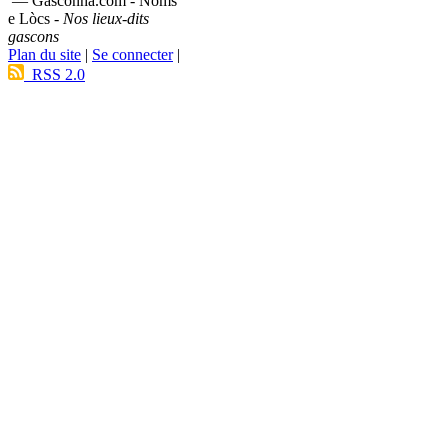
— Gasconha.com - Noms
e Lòcs -
Nos lieux-dits
gascons
Plan du site
|
Se connecter
|
RSS 2.0