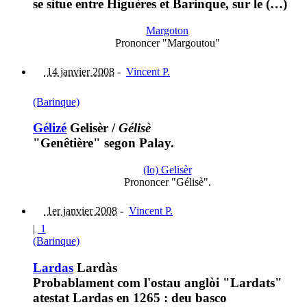
se situe entre Higuères et Barinque, sur le (…)
Margoton
Prononcer "Margoutou"
14 janvier 2008
-
Vincent P.
(Barinque)
Gélizé
Gelisèr
/
Gélisè
"Genêtière" segon Palay.
(lo) Gelisèr
Prononcer "Gélisè".
1er janvier 2008
-
Vincent P.
|
1
(Barinque)
Lardas
Lardàs
Probablament com l'ostau anglòi "Lardats"
atestat Lardas en 1265 : deu basco