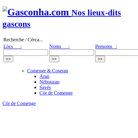
Nos lieux-dits
gascons
Recherche / Cèrca...
Lòcs :
Noms :
Prenoms :
Comenge & Coseran
Aran
Nébouzan
Savés
Còr de Comenge
Còr de Comenge