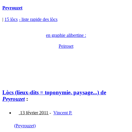
Peyrouzet
|
15 lòcs
- liste rapide des lòcs
en graphie alibertine :
Peiroset
Lòcs (lieux-dits = toponymie, paysage...) de
Peyrouzet
:
13 février 2011
-
Vincent P.
(Peyrouzet)