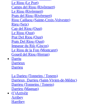
Le Riou (Le Port)
Camps del Riou (Rivèrenert)
Le Riou (Rivèrenert)
Prats del Riou (Rivèrenert)
Riou Caillaou (Sainte-Croix-Volvestre)
Rieu (Seix)
Cap del Riou (Oust)
Le Riou (Oust)
Prat Del Riou (Oust)
Prats Del Riou (Oust)
Impasse du Riù (Giscos)
Le Riou de la Fon (Montcaret)
Goueil del Riou (Herran)
Darriu
Darrieux
Darrieu
La Darieu (Tonneins / Tonens)
Darrieux, Darrieu (Saint-Vivien-de-Médoc)
Darrieu (Tonneins / Tonens)
Darrieu (Magnan)
(l’)Arrivèir
Arribey
Harribey