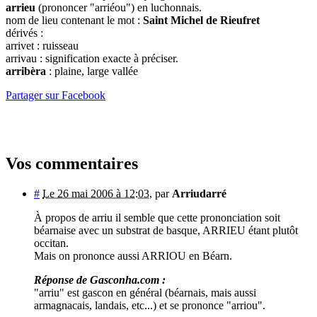
arrieu
(prononcer "arriéou") en luchonnais.
nom de lieu contenant le mot :
Saint Michel de Rieufret
dérivés :
arrivet : ruisseau
arrivau : signification exacte à préciser.
arribèra
: plaine, large vallée
Partager sur Facebook
Vos commentaires
#
Le 26 mai 2006 à 12:03
,
par
Arriudarré
À propos de arriu il semble que cette prononciation soit
béarnaise avec un substrat de basque, ARRIEU étant plutôt
occitan.
Mais on prononce aussi ARRIOU en Béarn.
Réponse de Gasconha.com :
"arriu" est gascon en général (béarnais, mais aussi
armagnacais, landais, etc...) et se prononce "arriou".