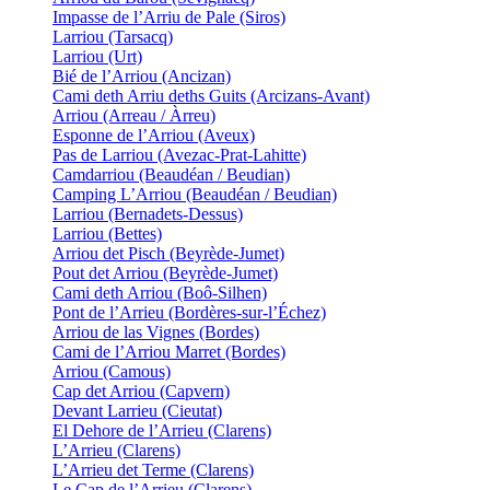
Impasse de l’Arriu de Pale (Siros)
Larriou (Tarsacq)
Larriou (Urt)
Bié de l’Arriou (Ancizan)
Cami deth Arriu deths Guits (Arcizans-Avant)
Arriou (Arreau / Àrreu)
Esponne de l’Arriou (Aveux)
Pas de Larriou (Avezac-Prat-Lahitte)
Camdarriou (Beaudéan / Beudian)
Camping L’Arriou (Beaudéan / Beudian)
Larriou (Bernadets-Dessus)
Larriou (Bettes)
Arriou det Pisch (Beyrède-Jumet)
Pout det Arriou (Beyrède-Jumet)
Cami deth Arriou (Boô-Silhen)
Pont de l’Arrieu (Bordères-sur-l’Échez)
Arriou de las Vignes (Bordes)
Cami de l’Arriou Marret (Bordes)
Arriou (Camous)
Cap det Arriou (Capvern)
Devant Larrieu (Cieutat)
El Dehore de l’Arrieu (Clarens)
L’Arrieu (Clarens)
L’Arrieu det Terme (Clarens)
Le Cap de l’Arrieu (Clarens)