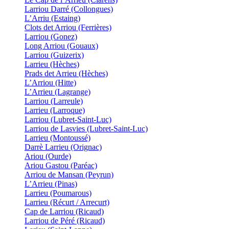
Larriou Darré (Collongues)
L’Arriu (Estaing)
Clots det Arriou (Ferrières)
Larriou (Gonez)
Long Arriou (Gouaux)
Larriou (Guizerix)
Larrieu (Hèches)
Prads det Arrieu (Hèches)
L’Arriou (Hitte)
L’Arrieu (Lagrange)
Larriou (Larreule)
Larrieu (Larroque)
Larriou (Lubret-Saint-Luc)
Larriou de Lasvies (Lubret-Saint-Luc)
Larrieu (Montoussé)
Darrè Larrieu (Orignac)
Ariou (Ourde)
Ariou Gastou (Paréac)
Arriou de Mansan (Peyrun)
L’Arrieu (Pinas)
Larrieu (Poumarous)
Larrieu (Récurt / Arrecurt)
Cap de Larriou (Ricaud)
Larriou de Péré (Ricaud)