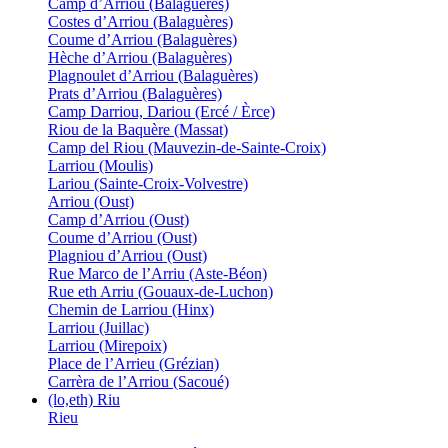
Camp d’Arriou (Balaguères)
Costes d’Arriou (Balaguères)
Coume d’Arriou (Balaguères)
Hèche d’Arriou (Balaguères)
Plagnoulet d’Arriou (Balaguères)
Prats d’Arriou (Balaguères)
Camp Darriou, Dariou (Ercé / Èrce)
Riou de la Baquère (Massat)
Camp del Riou (Mauvezin-de-Sainte-Croix)
Larriou (Moulis)
Lariou (Sainte-Croix-Volvestre)
Arriou (Oust)
Camp d’Arriou (Oust)
Coume d’Arriou (Oust)
Plagniou d’Arriou (Oust)
Rue Marco de l’Arriu (Aste-Béon)
Rue eth Arriu (Gouaux-de-Luchon)
Chemin de Larriou (Hinx)
Larriou (Juillac)
Larriou (Mirepoix)
Place de l’Arrieu (Grézian)
Carrèra de l’Arriou (Sacoué)
(lo,eth) Riu
Rieu