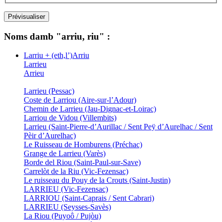
Noms damb "arriu, riu" :
Larriu + (eth,l’)Arriu
Larrieu
Arrieu
Larrieu (Pessac)
Coste de Larriou (Aire-sur-l’Adour)
Chemin de Larrieu (Jau-Dignac-et-Loirac)
Larriou de Vidou (Villembits)
Larrieu (Saint-Pierre-d’Aurillac / Sent Peÿ d’Aurelhac / Sent
Pèir d’Aurelhac)
Le Ruisseau de Homburens (Préchac)
Grange de Larrieu (Varès)
Borde del Riou (Saint-Paul-sur-Save)
Carrelòt de la Riu (Vic-Fezensac)
Le ruisseau du Pouy de la Crouts (Saint-Justin)
LARRIEU (Vic-Fezensac)
LARRIOU (Saint-Caprais / Sent Cabrari)
LARRIEU (Seysses-Savès)
La Riou (Puyoô / Pujòu)