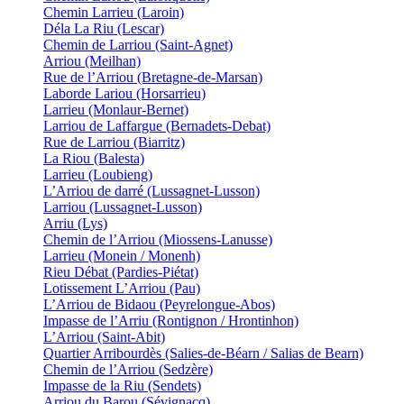
Chemin Larrieu (Laroin)
Déla La Riu (Lescar)
Chemin de Larriou (Saint-Agnet)
Arriou (Meilhan)
Rue de l’Arriou (Bretagne-de-Marsan)
Laborde Lariou (Horsarrieu)
Larrieu (Monlaur-Bernet)
Larriou de Laffargue (Bernadets-Debat)
Rue de Larriou (Biarritz)
La Riou (Balesta)
Larrieu (Loubieng)
L’Arriou de darré (Lussagnet-Lusson)
Larriou (Lussagnet-Lusson)
Arriu (Lys)
Chemin de l’Arriou (Miossens-Lanusse)
Larrieu (Monein / Monenh)
Rieu Débat (Pardies-Piétat)
Lotissement L’Arriou (Pau)
L’Arriou de Bidaou (Peyrelongue-Abos)
Impasse de l’Arriu (Rontignon / Hrontinhon)
L’Arriou (Saint-Abit)
Quartier Arribourdès (Salies-de-Béarn / Salias de Bearn)
Chemin de l’Arriou (Sedzère)
Impasse de la Riu (Sendets)
Arriou du Barou (Sévignacq)