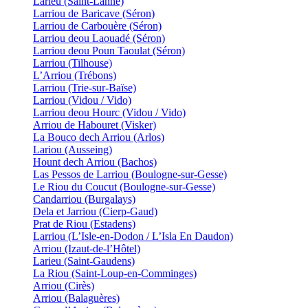
Larieu (Saint-Lanne)
Larriou de Baricave (Séron)
Larriou de Carbouère (Séron)
Larriou deou Laouadé (Séron)
Larriou deou Poun Taoulat (Séron)
Larriou (Tilhouse)
L’Arriou (Trébons)
Larriou (Trie-sur-Baïse)
Larriou (Vidou / Vido)
Larriou deou Hourc (Vidou / Vido)
Arriou de Habouret (Visker)
La Bouco dech Arriou (Arlos)
Lariou (Ausseing)
Hount dech Arriou (Bachos)
Las Pessos de Larriou (Boulogne-sur-Gesse)
Le Riou du Coucut (Boulogne-sur-Gesse)
Candarriou (Burgalays)
Dela et Jarriou (Cierp-Gaud)
Prat de Riou (Estadens)
Larriou (L’Isle-en-Dodon / L’Isla En Daudon)
Arriou (Izaut-de-l’Hôtel)
Larieu (Saint-Gaudens)
La Riou (Saint-Loup-en-Comminges)
Arriou (Cirès)
Arriou (Balaguères)