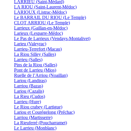
LARRIEU (Saint-Médard)
LA RIOU (Saint-Laurent-Médoc)
LARIOUX (Listrac-Médoc)
Le BARRAIL DU RIOU (Le Temple)
CLOT ARRIOU (Le Temple)
Larrieux (Gaillan-en-Médoc)
Larieux (Lesparre-Médoc)
Le Pas de Larrieux (Vendays-Montalivet)
Larieu (Valeyrac)
Larrieu-Terrefort (Macau)
La Riou Silley (Salles)
Larrieu (Salles)
Pins de la Riou (Salles)
Pont de Larrieu (Mios)
Ruelle de l’Arriou (Noaillan)
Lariou (Landiras)
Larriou (Bazas)
Lariou (Cazalis)
La Rieu (Cudos)
Larrieu (Hure)
Le Riou crabey (Lartigue)
Lariou et Courégelong (Préchac)
Larriou (Martisserre)
La Rieuferré (Poucharramet)
Le Larrieu (Monblanc)