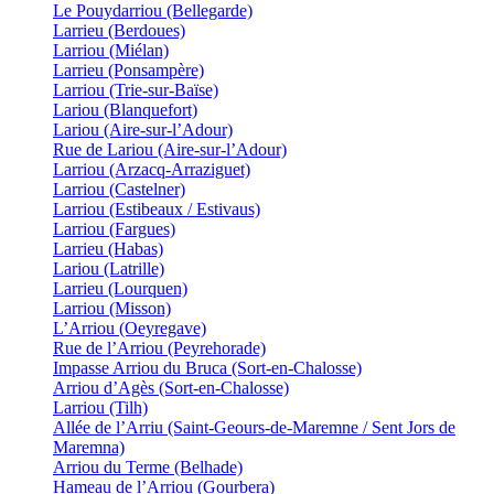
Le Pouydarriou (Bellegarde)
Larrieu (Berdoues)
Larriou (Miélan)
Larrieu (Ponsampère)
Larriou (Trie-sur-Baïse)
Lariou (Blanquefort)
Lariou (Aire-sur-l’Adour)
Rue de Lariou (Aire-sur-l’Adour)
Larriou (Arzacq-Arraziguet)
Larriou (Castelner)
Larriou (Estibeaux / Estivaus)
Larriou (Fargues)
Larrieu (Habas)
Lariou (Latrille)
Larrieu (Lourquen)
Larriou (Misson)
L’Arriou (Oeyregave)
Rue de l’Arriou (Peyrehorade)
Impasse Arriou du Bruca (Sort-en-Chalosse)
Arriou d’Agès (Sort-en-Chalosse)
Larriou (Tilh)
Allée de l’Arriu (Saint-Geours-de-Maremne / Sent Jors de
Maremna)
Arriou du Terme (Belhade)
Hameau de l’Arriou (Gourbera)