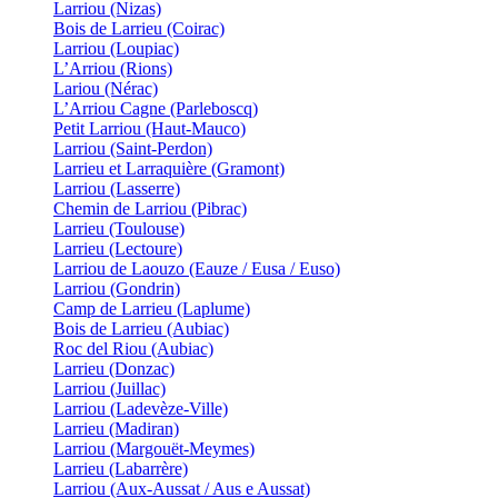
Larriou (Nizas)
Bois de Larrieu (Coirac)
Larriou (Loupiac)
L’Arriou (Rions)
Lariou (Nérac)
L’Arriou Cagne (Parleboscq)
Petit Larriou (Haut-Mauco)
Larriou (Saint-Perdon)
Larrieu et Larraquière (Gramont)
Larriou (Lasserre)
Chemin de Larriou (Pibrac)
Larrieu (Toulouse)
Larrieu (Lectoure)
Larriou de Laouzo (Eauze / Eusa / Euso)
Larriou (Gondrin)
Camp de Larrieu (Laplume)
Bois de Larrieu (Aubiac)
Roc del Riou (Aubiac)
Larrieu (Donzac)
Larriou (Juillac)
Larriou (Ladevèze-Ville)
Larrieu (Madiran)
Larriou (Margouët-Meymes)
Larrieu (Labarrère)
Larriou (Aux-Aussat / Aus e Aussat)