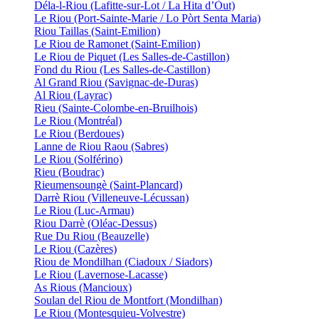
Déla-l-Riou (Lafitte-sur-Lot / La Hita d’Òut)
Le Riou (Port-Sainte-Marie / Lo Pòrt Senta Maria)
Riou Taillas (Saint-Emilion)
Le Riou de Ramonet (Saint-Emilion)
Le Riou de Piquet (Les Salles-de-Castillon)
Fond du Riou (Les Salles-de-Castillon)
Al Grand Riou (Savignac-de-Duras)
Al Riou (Layrac)
Rieu (Sainte-Colombe-en-Bruilhois)
Le Riou (Montréal)
Le Riou (Berdoues)
Lanne de Riou Raou (Sabres)
Le Riou (Solférino)
Rieu (Boudrac)
Rieumensoungè (Saint-Plancard)
Darrè Riou (Villeneuve-Lécussan)
Le Riou (Luc-Armau)
Riou Darrè (Oléac-Dessus)
Rue Du Riou (Beauzelle)
Le Riou (Cazères)
Riou de Mondilhan (Ciadoux / Siadors)
Le Riou (Lavernose-Lacasse)
As Rious (Mancioux)
Soulan del Riou de Montfort (Mondilhan)
Le Riou (Montesquieu-Volvestre)