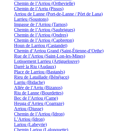
Chemin de l’Arriou (Orthevielle)
Chemin de l’Arriu (Pissos)
Arriou de Lanne (Port-de-Lanne / Pòrt de Lana)
Larrieu (Soustons)
Impasse de l’Arriou (Tarnos)
Chemin de l’Arriou (Saubrigues)
Chemin de l’Arriou (Ondres)
Chemin de l’Arriou (Capbreton)
Houn de Larriou (Castandet)
Chemin d’Arriou Grand (Saint-Étienne-d’Orthe)
Rue de l’Arriou (Saint-Lon-les-Mines)
Lotissement Larrieu (Artiguelouve)
Darrè la Riu (Audaux)
Place de Larriou (Bastanès)
Rieu de Lataillade (Bénéjacq)
Larriu (Bidache)
Allée de l’Arriu (Bizanos)
Riu de Lanne (Bourdettes)
Bec de l’Arriou (Came)
Heuga d’Arrieu (Coarraze)
Arriou (Diusse)
Chemin de l’Arriou (Idron)
L’Arriou (Idron)
Lariou (Labeyrie)
Chemin Lariou (Lalonquette)