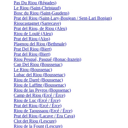
Pas Du Riou (Régades)
Le Riou (Saint-Christaud)
Bosc du Riou (Saint-Gaudens)
Prat del Riou (Saint-Lary-Boujean / Sent-Lari Bonjan)
Rioucastagnet (Sarrecave)
Prat del Riou, de Riou (Aleu)
Riou de Loulé (Aleu)
Prat del Riou (Alos)
Plagnou del Riou (Bethmale)
Prat Del Riou (Biert)
Prat del Riou (Biert)
Riou Pesqué, Pasqué (Bonac-Irazein)
Cap Del Riou (Boussenac)
Le Riou (Boussenac)
Lubac del Riou (Boussenac)
Riou de Darrè (Boussenac)
Riou de Laffitte (Boussenac)
Riou de las Peyros (Boussenac)
Camp del Riou (Ercé / Èrce)
Riou de Luc (Ercé / Èrce)
Prat del Riou (Ercé / Èrce)
Riou de Taoussaou (Ercé / Èrce)
Prat del Riou (Lacave / Era Cava)
Clot det Riou (Lescure)
Riou de la Fount (Lescure)