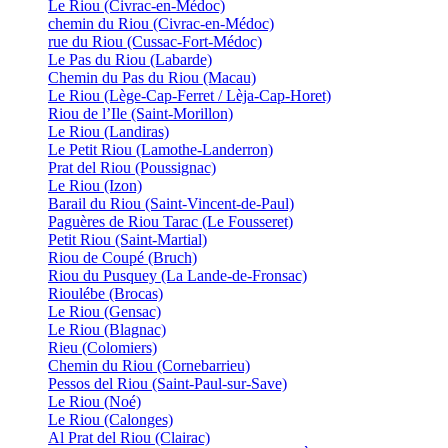
Le Riou (Civrac-en-Médoc)
chemin du Riou (Civrac-en-Médoc)
rue du Riou (Cussac-Fort-Médoc)
Le Pas du Riou (Labarde)
Chemin du Pas du Riou (Macau)
Le Riou (Lège-Cap-Ferret / Lèja-Cap-Horet)
Riou de l’Ile (Saint-Morillon)
Le Riou (Landiras)
Le Petit Riou (Lamothe-Landerron)
Prat del Riou (Poussignac)
Le Riou (Izon)
Barail du Riou (Saint-Vincent-de-Paul)
Paguères de Riou Tarac (Le Fousseret)
Petit Riou (Saint-Martial)
Riou de Coupé (Bruch)
Riou du Pusquey (La Lande-de-Fronsac)
Rioulébe (Brocas)
Le Riou (Gensac)
Le Riou (Blagnac)
Rieu (Colomiers)
Chemin du Riou (Cornebarrieu)
Pessos del Riou (Saint-Paul-sur-Save)
Le Riou (Noé)
Le Riou (Calonges)
Al Prat del Riou (Clairac)