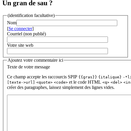
Un gran de sau ?
(identification facultative)
Nom
[
Se connecter
]
Courriel (non publié)
Votre site web
Ajoutez votre commentaire ici
Texte de votre message
Ce champ accepte les raccourcis SPIP
{{gras}}
{italique}
-*l
et le code HTML
[texte->url]
<quote>
<code>
<q>
<del>
<in
créer des paragraphes, laissez simplement des lignes vides.