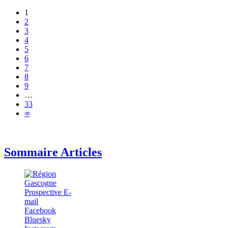
1
2
3
4
5
6
7
8
9
…
33
∞
Sommaire Articles