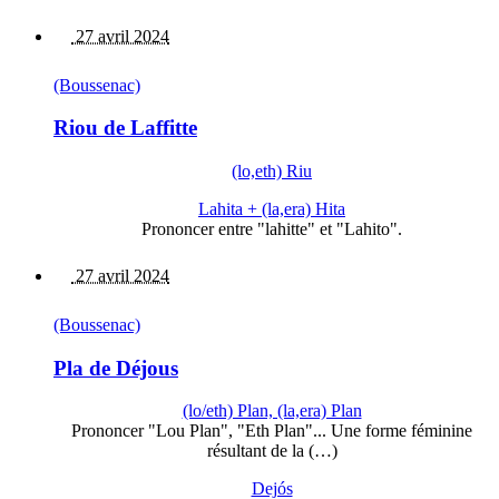
27 avril 2024
(Boussenac)
Riou de Laffitte
(lo,eth) Riu
Lahita + (la,era) Hita
Prononcer entre "lahitte" et "Lahito".
27 avril 2024
(Boussenac)
Pla de Déjous
(lo/eth) Plan, (la,era) Plan
Prononcer "Lou Plan", "Eth Plan"... Une forme féminine
résultant de la (…)
Dejós