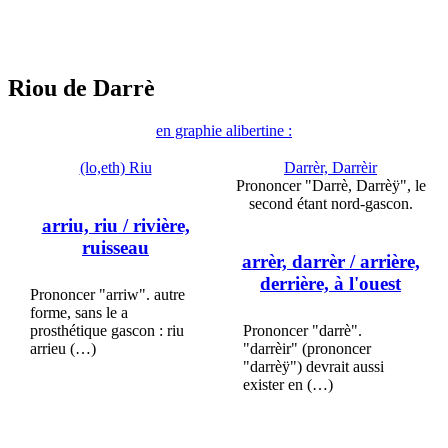
Riou de Darrè
en graphie alibertine :
(lo,eth) Riu
Darrèr, Darrèir
Prononcer "Darrè, Darrèÿ", le
second étant nord-gascon.
arriu, riu
/ rivière,
ruisseau
arrèr, darrèr
/ arrière,
derrière, à l'ouest
Prononcer "arriw". autre
forme, sans le a
prosthétique gascon : riu
Prononcer "darrè".
arrieu (…)
"darrèir" (prononcer
"darrèÿ") devrait aussi
exister en (…)