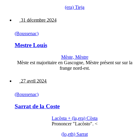
(era) Tieja
31 décembre 2024
(Boussenac)
Mestre Louis
Mèste, Mèstre
Mèste est majoritaire en Gascogne, Mèstre présent sur sur la
frange nord-est.
27 avril 2024
(Boussenac)
Sarrat de la Coste
Lacòsta + (la,era) Còsta
Prononcer "Lacòsto". <
(lo,eth) Sarrat