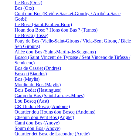
Le Bos (Orist)
Bos (Orx)
Cout dou Bos (Rivière-Saas-et-Gourby / Arribèra-Sas e
Gorbí)
Le Bosc (Saint-Paul-en-Born)
Houn dou Bosc ? Hons dou Bas ? (Tarnos)
Le Boscq (Tosse)
Pouy de Bos (Vielle-Saint-Girons / Viela-Sent Gironç / Biele
Sen Girouns)
Allée dou Bos (Saint-Martin-de-Seignanx)
Boscq (Saint-Vincent-de-Tyrosse / Sent Vincenç de Tiròssa /
Semicenç)
Bos de Cassiet (Ondres)
Boscq (Biaudos)
Bos (Maylis)
Moulin du Bos (Maylis)
Bois Bedat (Hastingues)
Camp du Bos (Saint-Lon-les-Mines)
Lou Boscq (Aast)
CR 16 dou Boscq (Andoins)
Quartier dou Houns dou Boscq (Andoins)
Chemin dou Petit Bos (Anglet)
Cami dou Bos (Anoye)
Soum dou Bos (Anoye)
Quartier det Bosc de Lacondre (Arette)