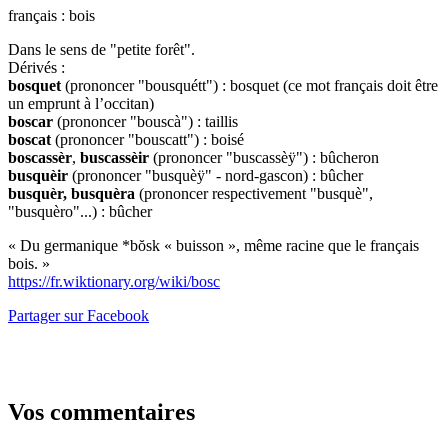
français : bois
Dans le sens de "petite forêt".
Dérivés :
bosquet
(prononcer "bousquétt") : bosquet (ce mot français doit être
un emprunt à l’occitan)
boscar
(prononcer "bouscà") : taillis
boscat
(prononcer "bouscatt") : boisé
boscassèr
,
buscassèir
(prononcer "buscassèÿ") : bûcheron
busquèir
(prononcer "busquèÿ" - nord-gascon) : bûcher
busquèr, busquèra
(prononcer respectivement "busquè",
"busquèro"...) : bûcher
« Du germanique *bŏsk « buisson », même racine que le français
bois. »
https://fr.wiktionary.org/wiki/bosc
Partager sur Facebook
Vos commentaires