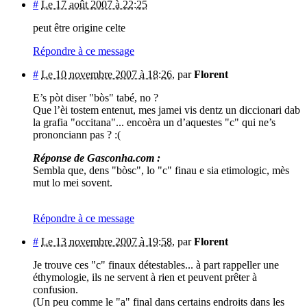
#
Le 17 août 2007 à 22:25
peut être origine celte
Répondre à ce message
#
Le 10 novembre 2007 à 18:26
,
par
Florent
E’s pòt diser "bòs" tabé, no ?
Que l’èi tostem entenut, mes jamei vis dentz un diccionari dab
la grafia "occitana"... encoèra un d’aquestes "c" qui ne’s
prononciann pas ? :(
Réponse de Gasconha.com :
Sembla que, dens "bòsc", lo "c" finau e sia etimologic, mès
mut lo mei sovent.
Répondre à ce message
#
Le 13 novembre 2007 à 19:58
,
par
Florent
Je trouve ces "c" finaux détestables... à part rappeller une
éthymologie, ils ne servent à rien et peuvent prêter à
confusion.
(Un peu comme le "a" final dans certains endroits dans les