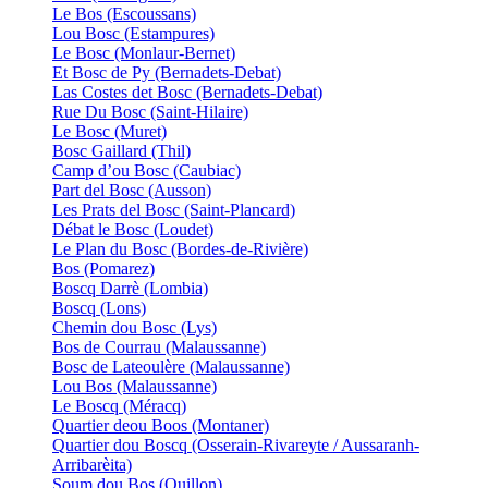
Le Bos (Escoussans)
Lou Bosc (Estampures)
Le Bosc (Monlaur-Bernet)
Et Bosc de Py (Bernadets-Debat)
Las Costes det Bosc (Bernadets-Debat)
Rue Du Bosc (Saint-Hilaire)
Le Bosc (Muret)
Bosc Gaillard (Thil)
Camp d’ou Bosc (Caubiac)
Part del Bosc (Ausson)
Les Prats del Bosc (Saint-Plancard)
Débat le Bosc (Loudet)
Le Plan du Bosc (Bordes-de-Rivière)
Bos (Pomarez)
Boscq Darrè (Lombia)
Boscq (Lons)
Chemin dou Bosc (Lys)
Bos de Courrau (Malaussanne)
Bosc de Lateoulère (Malaussanne)
Lou Bos (Malaussanne)
Le Boscq (Méracq)
Quartier deou Boos (Montaner)
Quartier dou Boscq (Osserain-Rivareyte / Aussaranh-
Arribarèita)
Soum dou Bos (Ouillon)