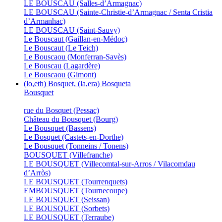
LE BOUSCAU (Salles-d’Armagnac)
LE BOUSCAU (Sainte-Christie-d’Armagnac / Senta Cristia
d’Armanhac)
LE BOUSCAU (Saint-Sauvy)
Le Bouscaut (Gaillan-en-Médoc)
Le Bouscaut (Le Teich)
Le Bouscaou (Monferran-Savès)
Le Bouscau (Lagardère)
Le Bouscaou (Gimont)
(lo,eth) Bosquet, (la,era) Bosqueta
Bousquet
rue du Bosquet (Pessac)
Château du Bousquet (Bourg)
Le Bousquet (Bassens)
Le Bosquet (Castets-en-Dorthe)
Le Bousquet (Tonneins / Tonens)
BOUSQUET (Villefranche)
LE BOUSQUET (Villecomtal-sur-Arros / Vilacomdau
d’Arròs)
LE BOUSQUET (Tourrenquets)
EMBOUSQUET (Tournecoupe)
LE BOUSQUET (Seissan)
LE BOUSQUET (Sorbets)
LE BOUSQUET (Terraube)