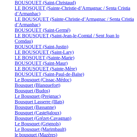
BOUSQUET (Saint-Christaud)
LE BOSQUET (Sainte-Christie-d’Armagnac / Senta Cristia
d’Armanhac)
LE BOUSQUET (Sainte-Christie-d’Armagnac / Senta Cristia
d’Armanhac)
BOUSQUET (Saint-Germé)
LE BOUSQUET (Saint-Jean-le-Comtal / Sent Joan lo
Comdau)
BOUSQUET (Saint-Justin)
LE BOUSQUET (Saint-Lary)
LE BOSQUET (Sainte-Marie)
BOUSQUET (Saint-Maur)
LE BOUSQUET (Sainte-Mère)
BOUSQUET (Saint-Paul-de-Baïse)
Le Bousquet (Cissac-Médoc)
Bousquet (Blanquefort)
Bousquet (Budos)
Le Bousquet (Preignac)
Bousquet Lasserre (Illats)
Bousquet (Bassanne)
Bousquet (Casteljaloux)
Bousquet (Grézet-Cavagnan)
Le Bousquet (Grignols)
Le Bousquet (Marimbault)
le bousquet (Mazères)