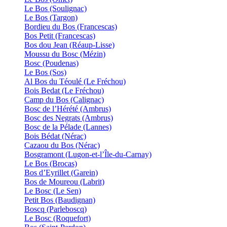
Le Bos (Soulignac)
Le Bos (Targon)
Bordieu du Bos (Francescas)
Bos Petit (Francescas)
Bos dou Jean (Réaup-Lisse)
Moussu du Bosc (Mézin)
Bosc (Poudenas)
Le Bos (Sos)
Al Bos du Téoulé (Le Fréchou)
Bois Bedat (Le Fréchou)
Camp du Bos (Calignac)
Bosc de l’Hérété (Ambrus)
Bosc des Negrats (Ambrus)
Bosc de la Pélade (Lannes)
Bois Bédat (Nérac)
Cazaou du Bos (Nérac)
Bosgramont (Lugon-et-l’Île-du-Carnay)
Le Bos (Brocas)
Bos d’Eyrillet (Garein)
Bos de Moureou (Labrit)
Le Bosc (Le Sen)
Petit Bos (Baudignan)
Boscq (Parleboscq)
Le Bosc (Roquefort)