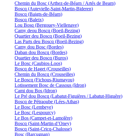
Chemin du Bosc (Arthez-de-Béarn / Artés de Bearn)
Boscq (Autevielle-Saint-Martin-Bideren)
Boscq (Baigts-de-Béarn)
Boscq (Baleix)
Lou Bosq (Bergouey-Viellenave)
Camy deou Boscq (Boeil-Bezing)
Quartier deu Boscq (Boeil-Bezing)
Las Parts deu Boscq (Boeil-Bezing)
Camy dou Bosc (Bordes)
Daban dou Boscq (Bordes)
Quartier deu Boscq (Buros)
Le Bosc (Caubios-Loos)
Boscq de Haget (Crouseilles)
Chemin du Boscq (Crouseilles)
Le Boscq (Fichous-Riumayou)
Lotissement Bosc de Cassous (Idron)
Cami dou Bos (Idron)
Le Pré dou Boscq (Labatut-Figuières / Labatut-Higuère)
Boscq de Pétraoube (Lées-Athas)
Le Bosc (Lembeye)
Le Bosc (Lespourcy)
Le Bos (Campet-et-Lamolère)
Boscq (Saint-Martin-d’Oney)
Boscq (Saint-Cricq-Chalosse)
Bosc (Barcugnan)