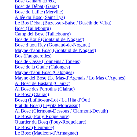
Bosc Gaillard (Bretx)
Bosc de Débat (Garac)
Bosc de Lafite (Merville)
Allée du Bosc (Saint-Lys)
Le Bos Débat (Buzet-sur-Baïse / Busèth de Vaïsa)
Bosc (Taillebourg)
Camp del Bosc (Taillebourg)
Bos de Boué (Gontaud-de-Nogaret)
Bosc d’aou Rey (Gontaud-de-Nogaret)
Mayne d’aou Bosq (Gontaud-de-Nogaret)
Bos (Fauguerolles)
Bos de Casse (Tonneins / Tonens)
Bosc de la Gaule (Calonges)
Mayne d’aou Bosc (Calonges)
Mayne del Bosq (Le Mas-d’Agenais / Lo Mas d’Agenés)
Al Bosc de Bastard (Clairac)
Al Bosc des Perrotins (Clairac)
Le Bosc (Clairac)
Boscq (Lafitte-sur-Lot / La Hita d’Òut)
Prat du Bosq (Leyritz-Moncassin)
Al Bosc (Clermont-Dessous / Clarmont-Devath)
Le Bosq (Pouy-Roquelaure)
Quartier du Bosq (Pouy-Roquelaure)
Le Bosc (Fleurance)
Le Bosc (Mauléon-d’Armagnac)