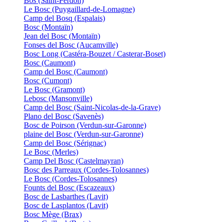
Bos (Saint-Perdon)
Le Bosc (Puygaillard-de-Lomagne)
Camp del Bosq (Espalais)
Bosc (Montaïn)
Jean del Bosc (Montaïn)
Fonses del Bosc (Aucamville)
Bosc Long (Castéra-Bouzet / Casterar-Boset)
Bosc (Caumont)
Camp del Bosc (Caumont)
Bosc (Cumont)
Le Bosc (Gramont)
Lebosc (Mansonville)
Camp del Bosc (Saint-Nicolas-de-la-Grave)
Plano del Bosc (Savenès)
Bosc de Poirson (Verdun-sur-Garonne)
plaine del Bosc (Verdun-sur-Garonne)
Camp del Bosc (Sérignac)
Le Bosc (Merles)
Camp Del Bosc (Castelmayran)
Bosc des Parreaux (Cordes-Tolosannes)
Le Bosc (Cordes-Tolosannes)
Founts del Bosc (Escazeaux)
Bosc de Lasbarthes (Lavit)
Bosc de Lasplantos (Lavit)
Bosc Mège (Brax)