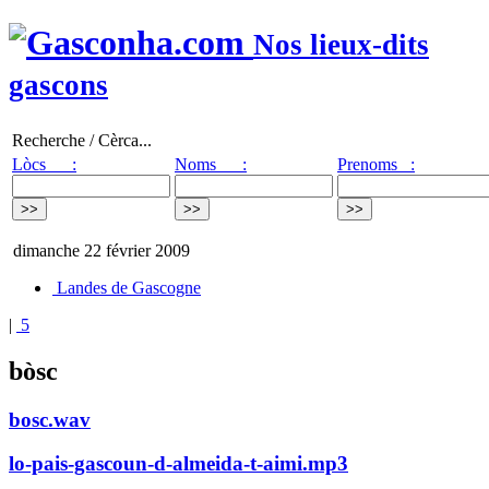
Nos lieux-dits
gascons
Recherche / Cèrca...
Lòcs :
Noms :
Prenoms :
dimanche 22 février 2009
Landes de Gascogne
|
5
bòsc
bosc.wav
lo-pais-gascoun-d-almeida-t-aimi.mp3