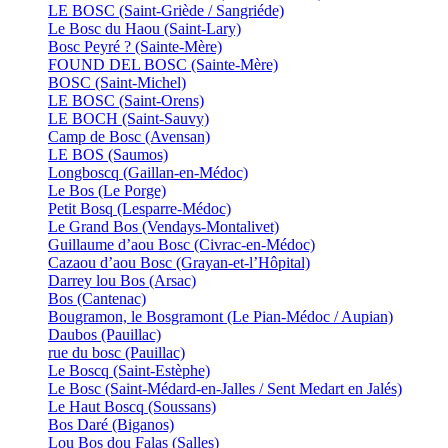
LE BOSC (Saint-Griède / Sangriéde)
Le Bosc du Haou (Saint-Lary)
Bosc Peyré ? (Sainte-Mère)
FOUND DEL BOSC (Sainte-Mère)
BOSC (Saint-Michel)
LE BOSC (Saint-Orens)
LE BOCH (Saint-Sauvy)
Camp de Bosc (Avensan)
LE BOS (Saumos)
Longboscq (Gaillan-en-Médoc)
Le Bos (Le Porge)
Petit Bosq (Lesparre-Médoc)
Le Grand Bos (Vendays-Montalivet)
Guillaume d’aou Bosc (Civrac-en-Médoc)
Cazaou d’aou Bosc (Grayan-et-l’Hôpital)
Darrey lou Bos (Arsac)
Bos (Cantenac)
Bougramon, le Bosgramont (Le Pian-Médoc / Aupian)
Daubos (Pauillac)
rue du bosc (Pauillac)
Le Boscq (Saint-Estèphe)
Le Bosc (Saint-Médard-en-Jalles / Sent Medart en Jalés)
Le Haut Boscq (Soussans)
Bos Daré (Biganos)
Lou Bos dou Falas (Salles)