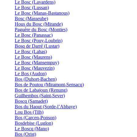
Le Bosc (Lavardens)
Le Bosc (Lussan)
Le Bosc (Manas-Bastanous)
Bosc (Masseube)
Hous du Bosc (Mirande)
Paguère du Bosc (Monties)
Le Bosc (Panassac)
Le Bosc (Pouy-Loubrin)
Bosq de Darré (Lustar)
Le Bosc (Lahas)
Le Bosc (Maurens)
Le Bosc (Mansempuy)
Le Bosc (Mauvezin)
Le Bos (Audon)
Bos (Duhort-Bachen)
Bos de Poutou (Miramont-Sensacq)
Bos de Labajoun (Renung)
Guilhembos (Saint-Sever)
Boscq (Samadet)
Bos du Haout (Sorde-l’Abbaye)
Lou Bos (Tilh)
Bos (Carcen-Ponson)
Bosdebise (Luglon)
Le Boscq (Mano)
Bos (Orist)