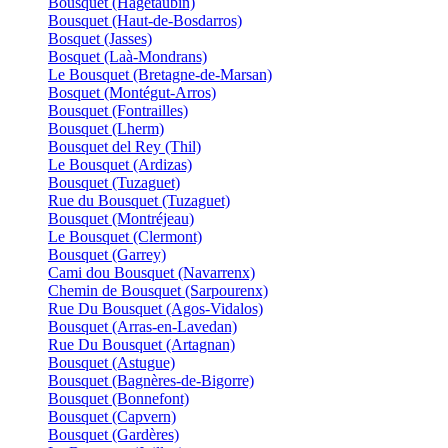
Bousquet (Hagetaubin)
Bousquet (Haut-de-Bosdarros)
Bosquet (Jasses)
Bosquet (Laà-Mondrans)
Le Bousquet (Bretagne-de-Marsan)
Bosquet (Montégut-Arros)
Bousquet (Fontrailles)
Bousquet (Lherm)
Bousquet del Rey (Thil)
Le Bousquet (Ardizas)
Bousquet (Tuzaguet)
Rue du Bousquet (Tuzaguet)
Bousquet (Montréjeau)
Le Bousquet (Clermont)
Bousquet (Garrey)
Cami dou Bousquet (Navarrenx)
Chemin de Bousquet (Sarpourenx)
Rue Du Bousquet (Agos-Vidalos)
Bousquet (Arras-en-Lavedan)
Rue Du Bousquet (Artagnan)
Bousquet (Astugue)
Bousquet (Bagnères-de-Bigorre)
Bousquet (Bonnefont)
Bousquet (Capvern)
Bousquet (Gardères)