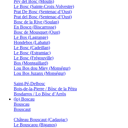
Pey det Bosc (Moulis)
Le Bosc (Sainte-Croix-Volvestre)
Prat De Bosc (Sentenac-d’Oust)
Prat del Bosc (Sentenac-d’Oust)
Bosc de la Rive (Soulan)
En Boscq (Biscarrosse)
Bosc de Mousquet (Oust)
Le Bos (Lagrange)
Hondebos (Labatut)
Le Bosc (Cadeillan)
Le Bosc (Estramiac)
Le Bosc (Frégouville)
Bos (Montgaillard)
Lou Bos dou Miey (Monségur)
Lou Bos Juzanx (Monségur)
Saint-Pé-Delbosc
Bois-de-la-Pierre / Bòsc de la Pèira
Bosdarros / Lo Bòsc d’Arròs
(lo) Boscau
Bouscau
Bouscaut
Château Bouscaut (Cadaujac)
Le Bouscaou (Biganos)