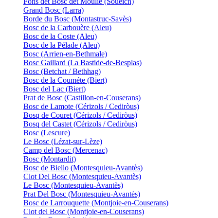
Fons det Bosc det Moulié (Soueich)
Grand Bosc (Larra)
Borde du Bosc (Montastruc-Savès)
Bosc de la Carbouère (Aleu)
Bosc de la Coste (Aleu)
Bosc de la Pélade (Aleu)
Bosc (Arrien-en-Bethmale)
Bosc Gaillard (La Bastide-de-Besplas)
Bosc (Betchat / Bethhag)
Bosc de la Couméte (Biert)
Bosc del Lac (Biert)
Prat de Bosc (Castillon-en-Couserans)
Bosc de Lamote (Cérizols / Cediròus)
Bosq de Couret (Cérizols / Cediròus)
Bosq del Castet (Cérizols / Cediròus)
Bosc (Lescure)
Le Bosc (Lézat-sur-Lèze)
Camp del Bosc (Mercenac)
Bosc (Montardit)
Bosc de Biello (Montesquieu-Avantès)
Clot Del Bosc (Montesquieu-Avantès)
Le Bosc (Montesquieu-Avantès)
Prat Del Bosc (Montesquieu-Avantès)
Bosc de Larrouquette (Montjoie-en-Couserans)
Clot del Bosc (Montjoie-en-Couserans)