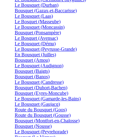
Le Bousquet (Durban)
Bousquet (Gazax-et-Baccarisse)
Le Bousquet (Laas)
Le Bosquet (Masseube)
Le Bousquet (Moncassin)
Bousquet (Ponsampère)
Le Bosquet (Avensac)
Le Bousquet (Dému)
Le Bousquet (Peyrusse-Grande)
En Bousquet (Juilles)
Bousquet (Amou)
Le Bousquet (Audignon)
Bousquet (Baigts)
Bousquet (Banos)
Le Bousquet (Candresse)
Bousquet (Duhort-Bachen)
Bousquet (Eyres-Moncube)
Le Bousquet (Gamarde-les-Bains)
Le Bousquet (Gaujacq)
Route du Bousquet (Goos)
Route du Bousquet (Gousse)
Bousquet (Montfort-en-Chalosse)
Bousquet (Nousse)
Le Bousquet (Peyrehorade)