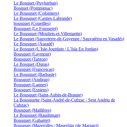
Le Bosquet (Puybarban)
Bosquet (Pompignac)
Le Bousquet (Colomiers)
Le Bousquet (Casties-Labrande)
bousquet (Coueilles)
Bousquet (Le Fousseret)
Le Bousquet (Mouliets-et-Villemartin)
Le Bosquet (Sauveterre-de-Guyenne / Sauvatèrra en Vasadés)
Le Bousquet (Auradé)
Le Bosquet (L’Isle-Jourdain / L’Isla En Jordan)
Bousquet (Laymont)
Bousquet (Targon)
Le Bosquet (Duras)
Bousquet (Francescas)
Le Bousquet (Barbaste)
Bousquet (Andiran)
Bousquet (Lannes)
Bousquet (Espiens)
Le Bousquet (Saint-Aubin-de-Branne)
La Bousquette (Saint-André-de-Cubzac / Sent Andriu de
Cubzac)
Bousquet (Maillères)
Le Bousquet (Baudignan)
Bousquet (Gabarret)
Bousquet (Mazerolles / Maseròlas (de Marsan))