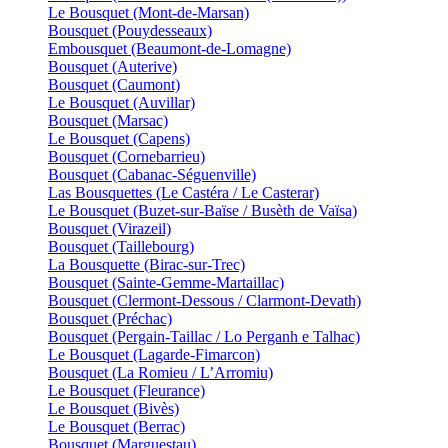
Le Bousquet (Mont-de-Marsan)
Bousquet (Pouydesseaux)
Embousquet (Beaumont-de-Lomagne)
Bousquet (Auterive)
Bousquet (Caumont)
Le Bousquet (Auvillar)
Bousquet (Marsac)
Le Bousquet (Capens)
Bousquet (Cornebarrieu)
Bousquet (Cabanac-Séguenville)
Las Bousquettes (Le Castéra / Le Casterar)
Le Bousquet (Buzet-sur-Baïse / Busèth de Vaïsa)
Bousquet (Virazeil)
Bousquet (Taillebourg)
La Bousquette (Birac-sur-Trec)
Bousquet (Sainte-Gemme-Martaillac)
Bousquet (Clermont-Dessous / Clarmont-Devath)
Bousquet (Préchac)
Bousquet (Pergain-Taillac / Lo Perganh e Talhac)
Le Bousquet (Lagarde-Fimarcon)
Bousquet (La Romieu / L’Arromiu)
Le Bousquet (Fleurance)
Le Bousquet (Bivès)
Le Bousquet (Berrac)
Bousquet (Marguestau)