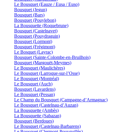
Le Bousquet (Eauze / Eusa / Euso)
Bousquet (Jegun)
Bousquet (Bars)
Bousquet (Pouylebon)
La Bousquette (Roquebrune)
Bousquet (Castelnavet)
Bousquet (Pouydraguin)
Bousquet (Lormont)
Bousquet (Frégimont)
Le Bosquet (Layrac)
Bousquet (Sainte-Colombe-en-Bruilhois)
Bousquet (Margouët-Meymes)
Le Bousquet (Maulichères)
Le Bousquet (Larroque-sur-l’Osse)
Le Bousquet (Montréal)
Le Bousquet (Auch)
Bousquet (Lavardens)
Le Bousquet (Pessan)
Le Champ du Bousquet (Campagne-d’Armagnac)
Le Bousquet (Castelnau-d’Auzan)
La Bousquette (Ambès)
La Bousquette (Sabazan)
Bousquet (Berdoues)
Le Bousquet (Castelnau-Barbarens)
Le Bousquet (Clermont-Pouyguillès)