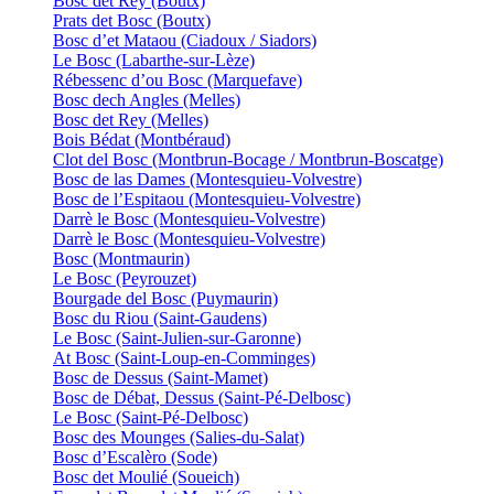
Bosc det Rey (Boutx)
Prats det Bosc (Boutx)
Bosc d’et Mataou (Ciadoux / Siadors)
Le Bosc (Labarthe-sur-Lèze)
Rébessenc d’ou Bosc (Marquefave)
Bosc dech Angles (Melles)
Bosc det Rey (Melles)
Bois Bédat (Montbéraud)
Clot del Bosc (Montbrun-Bocage / Montbrun-Boscatge)
Bosc de las Dames (Montesquieu-Volvestre)
Bosc de l’Espitaou (Montesquieu-Volvestre)
Darrè le Bosc (Montesquieu-Volvestre)
Darrè le Bosc (Montesquieu-Volvestre)
Bosc (Montmaurin)
Le Bosc (Peyrouzet)
Bourgade del Bosc (Puymaurin)
Bosc du Riou (Saint-Gaudens)
Le Bosc (Saint-Julien-sur-Garonne)
At Bosc (Saint-Loup-en-Comminges)
Bosc de Dessus (Saint-Mamet)
Bosc de Débat, Dessus (Saint-Pé-Delbosc)
Le Bosc (Saint-Pé-Delbosc)
Bosc des Mounges (Salies-du-Salat)
Bosc d’Escalèro (Sode)
Bosc det Moulié (Soueich)