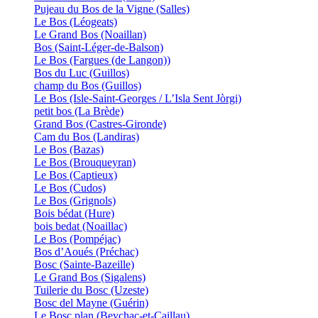
Pujeau du Bos de la Vigne (Salles)
Le Bos (Léogeats)
Le Grand Bos (Noaillan)
Bos (Saint-Léger-de-Balson)
Le Bos (Fargues (de Langon))
Bos du Luc (Guillos)
champ du Bos (Guillos)
Le Bos (Isle-Saint-Georges / L’Isla Sent Jòrgi)
petit bos (La Brède)
Grand Bos (Castres-Gironde)
Cam du Bos (Landiras)
Le Bos (Bazas)
Le Bos (Brouqueyran)
Le Bos (Captieux)
Le Bos (Cudos)
Le Bos (Grignols)
Bois bédat (Hure)
bois bedat (Noaillac)
Le Bos (Pompéjac)
Bos d’Aoués (Préchac)
Bosc (Sainte-Bazeille)
Le Grand Bos (Sigalens)
Tuilerie du Bosc (Uzeste)
Bosc del Mayne (Guérin)
Le Bosc plan (Beychac-et-Caillau)