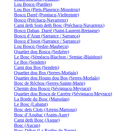
Lou Boscq (Pardies)
Lou Bos (Piets-Plasence-Moustrou)
Boscq Darré (Pontiacq-Viellepinte)
Boscq (Préchacq-Navarrenx)
Cami deth Som deth Bosc (Préchacq-Navarrenx)
Boscq Daban, Darré (Saint-Laurent-Bretagne)
Boscq d’Aran (Sarrance / Sarrança)
Boscq d’Isson (Sarrance / Sarrança)
Lou Boscq (Sedze-Maubecq)
Quartier dou Boscq (Sedzère)
Le Bosc (Séméacq-Blachon / Semiac-Blaishon)
Le Bos (Sendets)
Cami dou Bos (Sendets)
Quartier dou Bos (Serres-Morlaàs)
Quartier dou Houns dou Bos (Serres-Morlaàs)
Bosc de Rèchou (Serres-Sainte-Marie)
Chemin dou Boscq (Sévignacq-Meyracq)
Quartier dou Boscq de Carrère (Sévignacq-Meyracq)
La Borde du Bosc (Marsolan)
Le Bosc (Labatut)
Bosc dets Clots (Arrens-Marsous)
Bosc d’Aoubac (Aspin-Aure)
Cami deth Bosc (Asque)
Bosc (Aucun)
Bosc Débat (La Barthe-de-Neste)