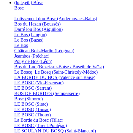
(lo,le,eth) Bòsc
Bosc
Lotissement dou Bosc (Andernos-les-Bains)
Bos du Hazan (Boussès)
Darré lou Bos (Aiguillon)
Le Bos (Langon)
Le Bos (Bazas)
Le Bos
Château Bois-Martin (Léognan)
Jeambos (Préchac)
Pouy de Bos (Léon)
Bos du Luc (Buzet-sur-Baïse / Busèth de Vaïsa)
Le Boscq, Le Bosq (Saint-Christoly-Médoc)
LA BORDE DU BOS (Valence-sur-Baïse)
LE BOSC (Vic-Fezensac)
LE BOSC (Sarrant)
BOS DE BORDES (Sempesserre)
Bosc (Simorre)
LE BOSC (Sirac)
LE BOSQ (Tarsac)
LE BOSC (Thoux)
La Borde du Bosc (Tillac)
LE BOSC (Tirent-Pontéjac)
LE SOULAN DU BOSQ (Saint-Blancard)