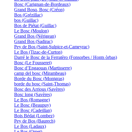
Bosc (Carignan-de-Bordeaux)
Grand Bosq, Bosc (Créon)
Bos (Grézillac)
bos (Guillac)
Bos de Piétat (Guillac)
Le Bosc (Moulon)
Grand Bos (Nérigean)
Grand Bos (Sadirac)
Pey de Bos (Saint-Sulpice-et-Cameyrac)
Le Bos (Tizac-de-Curton)
Darré le Bosc de la Ferratèro (Fonsorbes / Honts òrbas)
Bosc (Le Fousseret)
Bosc d’Engaouas (Martisserre)
camp del bosc (Mirambeau)
Borde du Bosc (Montgras)
borde du bosc (Saint-Thomas)
Bosc des Arrious (Savères)
Bosc long (Savères)
Le Bos (Romagne)
Le Bosc (Beaupuy)
Le Bosc (Cadeillan)
Bois Bédat (Lombez)
Pey de Bos (Baurech)
Le Bos (Ladaux)
Le Bos (Omet)