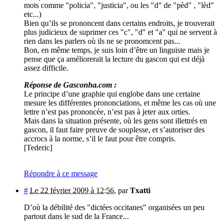
mots comme "policia", "justicia", ou les "d" de "pèd" , "lèd"
etc...)
Bien qu’ils se prononcent dans certains endroits, je trouverait
plus judicieux de suprimer ces "c", "d" et "a" qui ne servent à
rien dans les parlers où ils ne se pronomcent pas...
Bon, en même temps, je suis loin d’être un linguiste mais je
pense que ça améliorerait la lecture du gascon qui est déjà
assez difficile.
Réponse de Gasconha.com :
Le principe d’une graphie qui englobe dans une certaine
mesure les différentes prononciations, et même les cas où une
lettre n’est pas prononcée, n’est pas à jeter aux orties.
Mais dans la situation présente, où les gens sont illettrés en
gascon, il faut faire preuve de souplesse, et s’autoriser des
accrocs à la norme, s’il le faut pour être compris.
[Tederic]
Répondre à ce message
#
Le 22 février 2009 à 12:56
,
par
Txatti
D’où la débilité des "dictées occitanes" organisées un peu
partout dans le sud de la France...