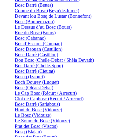
Bosc Darré (Bettes)
Coume du Bosc (Beyrède-Jumet)
Devant lou Bosq de Lustar (Bonnefont)
Bosc (Bonnemazon)
Le Dessus d’au Bosc (Bours)
Rue du Bosc (Bours)
Bosc (Cabanac)
Bos d’Escaret (Campan)
Bosc Daouan (Castillon)
Bosc Darrè (Castillon)
Dou Bosc (Chelle-Debat / Shèla Devath)
Bos Darrè (Chelle-Spou)
Bosc Darrè (Cieutat)
Boscq (Izaourt)
Boch Dourey (Luquet)
Bosc (Oléac-Debat)
Le Cap Bosc (Récurt / Arrecurt)
Clot de Capbosc (Récurt / Arrecurt)
Bosc Darrè (Sarlabous)
Hont du Bosc (Vidouze)
Le Bosc (Vidouze)
Le Soum du Bosc (Vidouze)
Prat det Bosc (Viscos)
Bosq (Blajan)