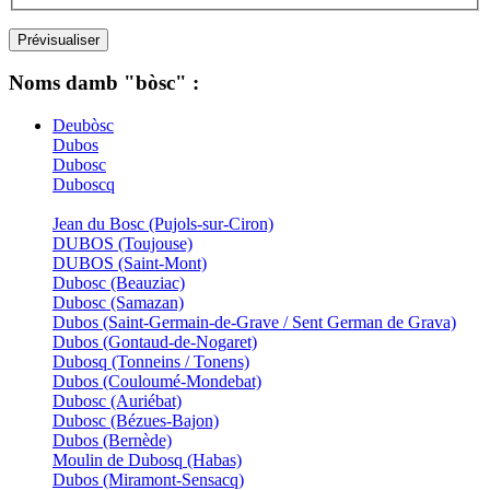
Noms damb "bòsc" :
Deubòsc
Dubos
Dubosc
Duboscq
Jean du Bosc (Pujols-sur-Ciron)
DUBOS (Toujouse)
DUBOS (Saint-Mont)
Dubosc (Beauziac)
Dubosc (Samazan)
Dubos (Saint-Germain-de-Grave / Sent German de Grava)
Dubos (Gontaud-de-Nogaret)
Dubosq (Tonneins / Tonens)
Dubos (Couloumé-Mondebat)
Dubosc (Auriébat)
Dubosc (Bézues-Bajon)
Dubos (Bernède)
Moulin de Dubosq (Habas)
Dubos (Miramont-Sensacq)