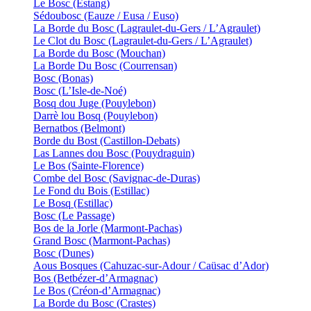
Le Bosc (Estang)
Sédoubosc (Eauze / Eusa / Euso)
La Borde du Bosc (Lagraulet-du-Gers / L’Agraulet)
Le Clot du Bosc (Lagraulet-du-Gers / L’Agraulet)
La Borde du Bosc (Mouchan)
La Borde Du Bosc (Courrensan)
Bosc (Bonas)
Bosc (L’Isle-de-Noé)
Bosq dou Juge (Pouylebon)
Darrè lou Bosq (Pouylebon)
Bernatbos (Belmont)
Borde du Bost (Castillon-Debats)
Las Lannes dou Bosc (Pouydraguin)
Le Bos (Sainte-Florence)
Combe del Bosc (Savignac-de-Duras)
Le Fond du Bois (Estillac)
Le Bosq (Estillac)
Bosc (Le Passage)
Bos de la Jorle (Marmont-Pachas)
Grand Bosc (Marmont-Pachas)
Bosc (Dunes)
Aous Bosques (Cahuzac-sur-Adour / Caüsac d’Ador)
Bos (Betbézer-d’Armagnac)
Le Bos (Créon-d’Armagnac)
La Borde du Bosc (Crastes)