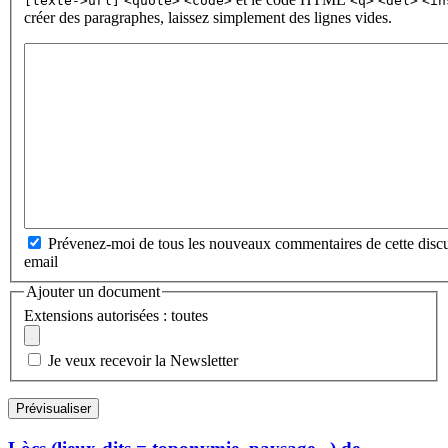
[texte->url]
<quote>
<code>
<q>
<del>
<in
créer des paragraphes, laissez simplement des lignes vides.
Prévenez-moi de tous les nouveaux commentaires de cette discu
email
Ajouter un document
Extensions autorisées : toutes
Je veux recevoir la Newsletter