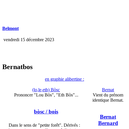
Belmont
vendredi 15 décembre 2023
Bernatbos
en graphie alibertine :
(lo,le,eth) Bòsc
Bernat
Prononcer "Lou Bòs", "Eth Bòs"...
Vient du prénom
identique Bernat.
bòsc
/ bois
Bernat
Bernard
Dans le sens de "petite forêt". Dérivés :