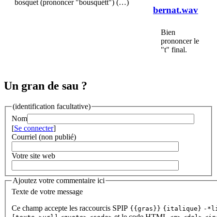
bosquet (prononcer "bousquétt") (…)
bernat.wav
Bien
prononcer le
"t" final.
Un gran de sau ?
(identification facultative)
Nom
[
Se connecter
]
Courriel (non publié)
Votre site web
Ajoutez votre commentaire ici
Texte de votre message
Ce champ accepte les raccourcis SPIP
{{gras}}
{italique}
-*l
et le code HTML