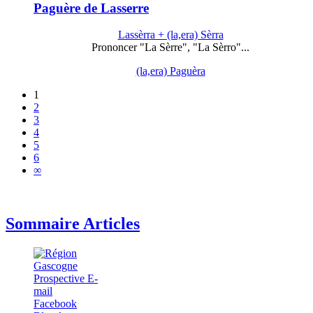
Paguère de Lasserre
Lassèrra + (la,era) Sèrra
Prononcer "La Sèrre", "La Sèrro"...
(la,era) Paguèra
1
2
3
4
5
6
∞
Sommaire Articles