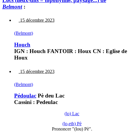
Lòcs (lieux-dits = toponymie, paysage...) de
Belmont
:
15 décembre 2023
(Belmont)
Houch
IGN : Houch FANTOIR : Houx CN : Eglise de
Houx
15 décembre 2023
(Belmont)
Pédoulac
Pè deu Lac
Cassini : Pedeulac
(lo) Lac
(lo,eth) Pè
Prononcer "(lou) Pè".