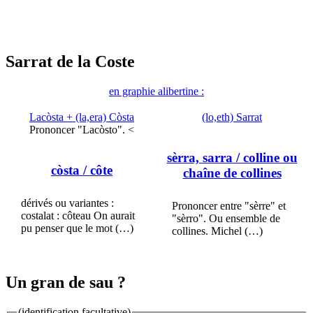
Sarrat de la Coste
en graphie alibertine :
Lacòsta + (la,era) Còsta
(lo,eth) Sarrat
Prononcer "Lacòsto". <
sèrra, sarra
/ colline ou
còsta
/ côte
chaîne de collines
dérivés ou variantes :
Prononcer entre "sèrre" et
costalat : côteau On aurait
"sèrro". Ou ensemble de
pu penser que le mot (…)
collines. Michel (…)
Un gran de sau ?
(identification facultative)