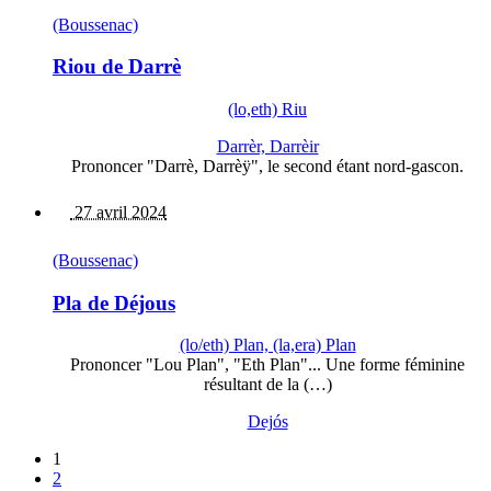
(Boussenac)
Riou de Darrè
(lo,eth) Riu
Darrèr, Darrèir
Prononcer "Darrè, Darrèÿ", le second étant nord-gascon.
27 avril 2024
(Boussenac)
Pla de Déjous
(lo/eth) Plan, (la,era) Plan
Prononcer "Lou Plan", "Eth Plan"... Une forme féminine
résultant de la (…)
Dejós
1
2