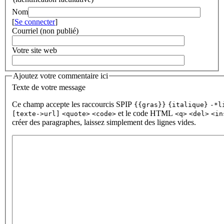
Nom
[
Se connecter
]
Courriel (non publié)
Votre site web
Ajoutez votre commentaire ici
Texte de votre message
Ce champ accepte les raccourcis SPIP
{{gras}}
{italique}
-*l
et le code HTML
[texte->url]
<quote>
<code>
<q>
<del>
<in
créer des paragraphes, laissez simplement des lignes vides.