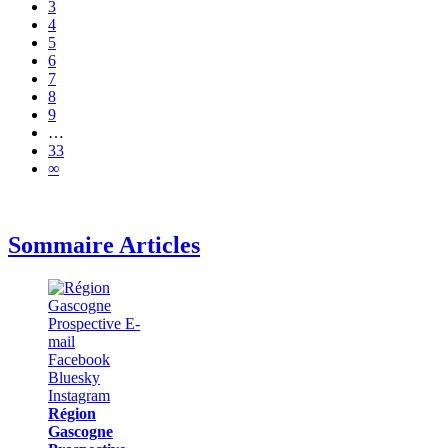
3
4
5
6
7
8
9
…
33
∞
Sommaire Articles
Région
Gascogne