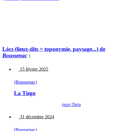
Lòcs (lieux-dits = toponymie, paysage...) de
Boussenac
:
15 février 2025
(Boussenac)
La Tiego
(era) Tieja
31 décembre 2024
(Boussenac)