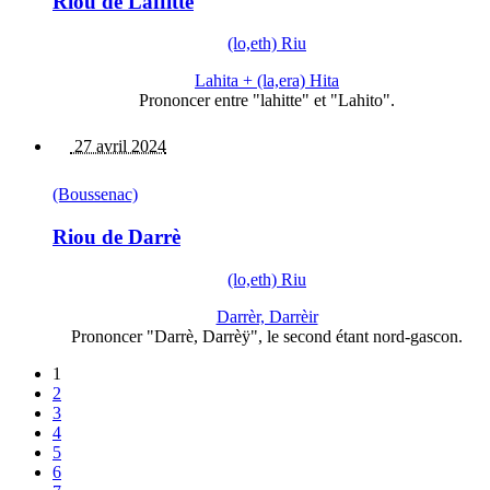
Riou de Laffitte
(lo,eth) Riu
Lahita + (la,era) Hita
Prononcer entre "lahitte" et "Lahito".
27 avril 2024
(Boussenac)
Riou de Darrè
(lo,eth) Riu
Darrèr, Darrèir
Prononcer "Darrè, Darrèÿ", le second étant nord-gascon.
1
2
3
4
5
6