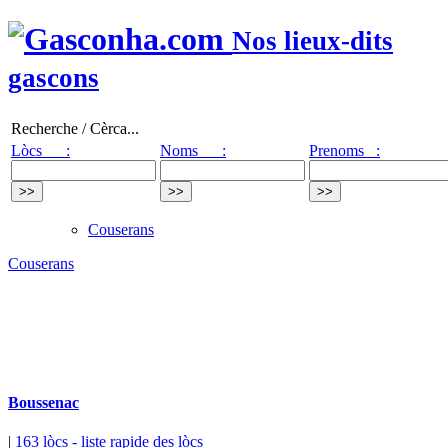
Nos lieux-dits
gascons
Recherche / Cèrca...
Lòcs :
Noms :
Prenoms :
Couserans
Couserans
Boussenac
|
163 lòcs
- liste rapide des lòcs