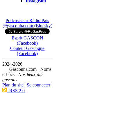
Instagram
Podcasts sur Ràdio País
@gasconha.com (Bluesky)
Esprit GASCON
(Facebook)
Couleur Gascogne
(Facebook)
2024-2026
— Gasconha.com - Noms
e Lòcs -
Nos lieux-dits
gascons
Plan du site
|
Se connecter
|
RSS 2.0