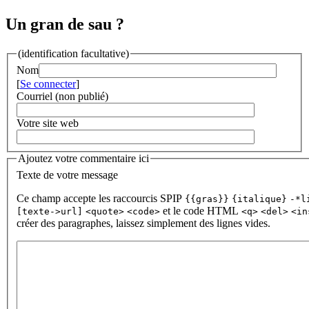
Un gran de sau ?
(identification facultative)
Nom
[
Se connecter
]
Courriel (non publié)
Votre site web
Ajoutez votre commentaire ici
Texte de votre message
Ce champ accepte les raccourcis SPIP
{{gras}}
{italique}
-*l
et le code HTML
[texte->url]
<quote>
<code>
<q>
<del>
<in
créer des paragraphes, laissez simplement des lignes vides.