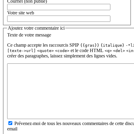
Courriel (non publié)
Votre site web
Ajoutez votre commentaire ici
Texte de votre message
Ce champ accepte les raccourcis SPIP
{{gras}}
{italique}
-*l
et le code HTML
[texte->url]
<quote>
<code>
<q>
<del>
<in
créer des paragraphes, laissez simplement des lignes vides.
Prévenez-moi de tous les nouveaux commentaires de cette discu
email