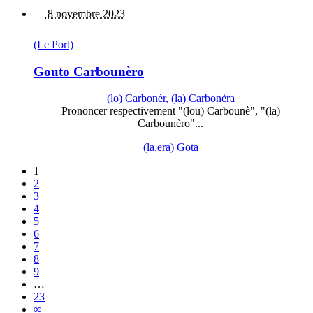
8 novembre 2023
(Le Port)
Gouto Carbounèro
(lo) Carbonèr, (la) Carbonèra
Prononcer respectivement "(lou) Carbounè", "(la)
Carbounèro"...
(la,era) Gota
1
2
3
4
5
6
7
8
9
…
23
∞