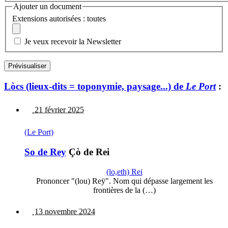
Ajouter un document
Extensions autorisées : toutes
Je veux recevoir la Newsletter
Lòcs (lieux-dits = toponymie, paysage...) de
Le Port
:
21 février 2025
(Le Port)
So de Rey
Çò de Rei
(lo,eth) Rei
Prononcer "(lou) Reÿ". Nom qui dépasse largement les
frontières de la (…)
13 novembre 2024