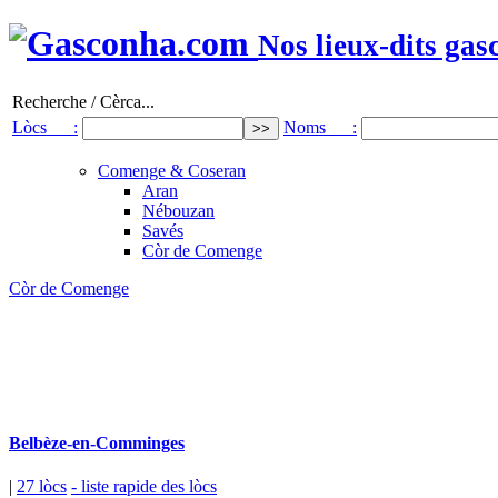
Nos lieux-dits gas
Recherche / Cèrca...
Lòcs :
Noms :
Comenge & Coseran
Aran
Nébouzan
Savés
Còr de Comenge
Còr de Comenge
Belbèze-en-Comminges
|
27 lòcs
- liste rapide des lòcs