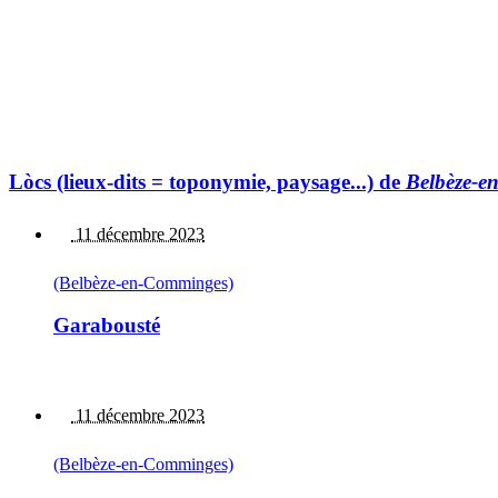
Lòcs (lieux-dits = toponymie, paysage...) de
Belbèze-e
11 décembre 2023
(Belbèze-en-Comminges)
Garabousté
11 décembre 2023
(Belbèze-en-Comminges)