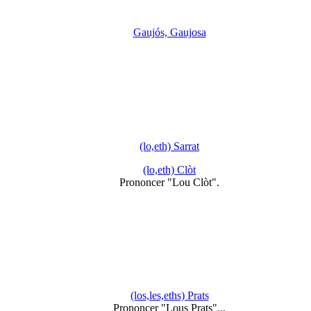
Gaujós, Gaujosa
(lo,eth) Sarrat
(lo,eth) Clòt
Prononcer "Lou Clòt".
(los,les,eths) Prats
Prononcer "Lous Prats"...