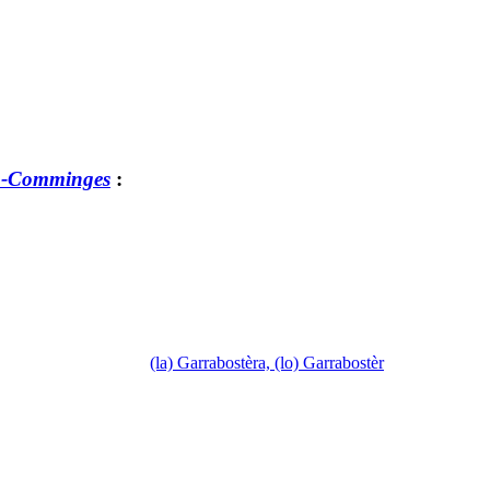
n-Comminges
:
(la) Garrabostèra, (lo) Garrabostèr