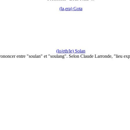
(la,era) Gota
(lo/eth/le) Solan
rononcer entre "soulan" et "soulang". Selon Claude Larronde, "lieu ex