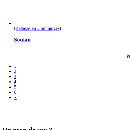
(Belbèze-en-Comminges)
Soulan
P
1
2
3
4
5
6
∞
Un gran de sau ?