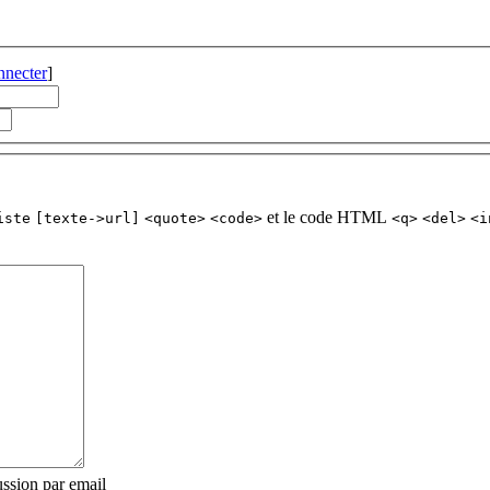
nnecter
]
et le code HTML
iste
[texte->url]
<quote>
<code>
<q>
<del>
<i
ssion par email