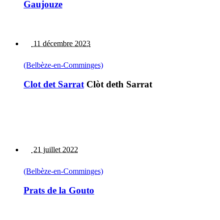
Gaujouze
11 décembre 2023
(Belbèze-en-Comminges)
Clot det Sarrat
Clòt deth Sarrat
21 juillet 2022
(Belbèze-en-Comminges)
Prats de la Gouto