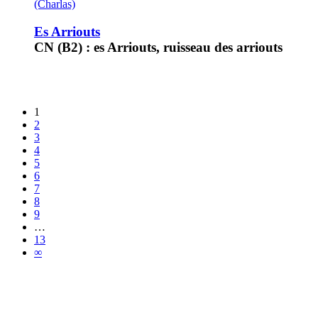
(Charlas)
Es Arriouts
CN (B2) : es Arriouts, ruisseau des arriouts
1
2
3
4
5
6
7
8
9
…
13
∞