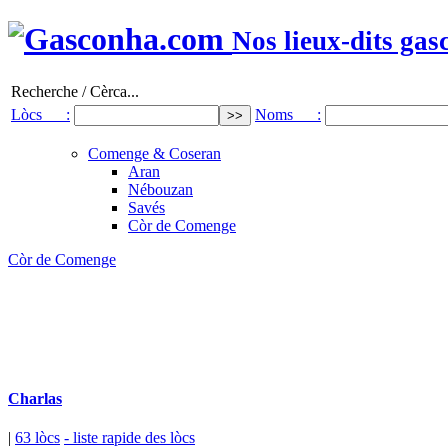
Nos lieux-dits gas
Recherche / Cèrca...
Lòcs :
Noms :
Comenge & Coseran
Aran
Nébouzan
Savés
Còr de Comenge
Còr de Comenge
Charlas
|
63 lòcs
- liste rapide des lòcs