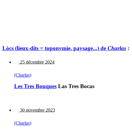
Lòcs (lieux-dits = toponymie, paysage...) de
Charlas
:
25 décembre 2024
(Charlas)
Les Tres Bouques
Las Tres Bocas
30 novembre 2023
(Charlas)