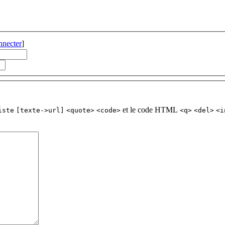
nnecter
]
et le code HTML
iste
[texte->url]
<quote>
<code>
<q>
<del>
<i