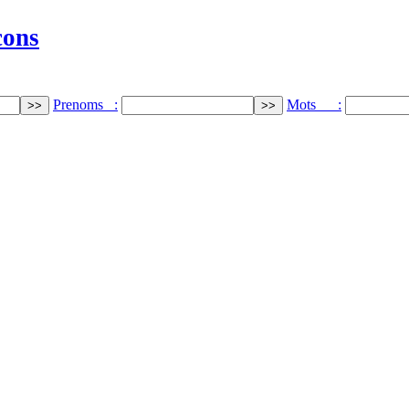
cons
Prenoms :
Mots :