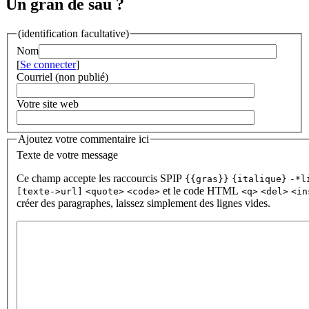
Un gran de sau ?
(identification facultative)
Nom
[
Se connecter
]
Courriel (non publié)
Votre site web
Ajoutez votre commentaire ici
Texte de votre message
Ce champ accepte les raccourcis SPIP
{{gras}}
{italique}
-*l
et le code HTML
[texte->url]
<quote>
<code>
<q>
<del>
<in
créer des paragraphes, laissez simplement des lignes vides.