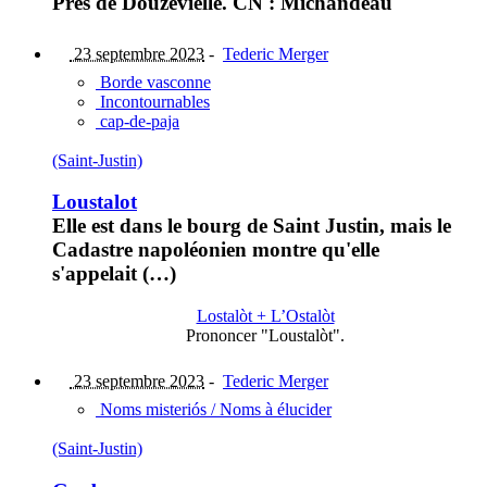
Près de Douzevielle. CN : Michandeau
23 septembre 2023
-
Tederic Merger
Borde vasconne
Incontournables
cap-de-paja
(Saint-Justin)
Loustalot
Elle est dans le bourg de Saint Justin, mais le
Cadastre napoléonien montre qu'elle
s'appelait (…)
Lostalòt + L’Ostalòt
Prononcer "Loustalòt".
23 septembre 2023
-
Tederic Merger
Noms misteriós / Noms à élucider
(Saint-Justin)