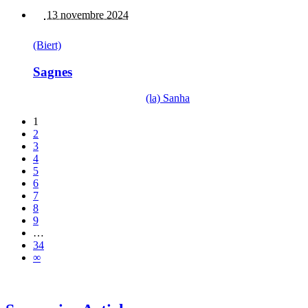
13 novembre 2024
(Biert)
Sagnes
(la) Sanha
1
2
3
4
5
6
7
8
9
…
34
∞