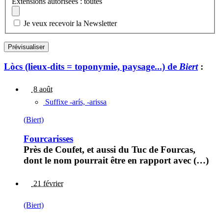
Extensions autorisées : toutes
Je veux recevoir la Newsletter
Lòcs (lieux-dits = toponymie, paysage...) de
Biert
:
8 août
Suffixe -arís, -arissa
(Biert)
Fourcarisses
Près de Coufet, et aussi du Tuc de Fourcas,
dont le nom pourrait être en rapport avec (…)
21 février
(Biert)