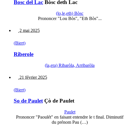
Bosc del Lac
Bòsc deth Lac
(lo,le,eth) Bòsc
Prononcer "Lou Bòs", "Eth Bòs"...
2 mai 2025
(Biert)
Riberole
(la,era) Ribaròla, Arribaròla
21 février 2025
(Biert)
So de Paulet
Çò de Paulet
Paulet
Prononcer "Paoulét" en faisant entendre le t final. Diminutif
du prénom Pau (…)