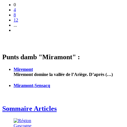
0
4
8
12
...
Punts damb "Miramont" :
Miremont
Miremont domine la vallée de l’Ariège. D’après (…)
Miramont-Sensacq
Sommaire Articles