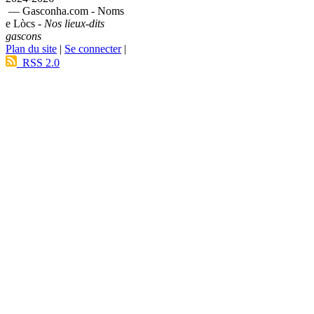
— Gasconha.com - Noms
e Lòcs -
Nos lieux-dits
gascons
Plan du site
|
Se connecter
|
RSS 2.0