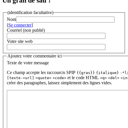
Un gran de sau ?
(identification facultative)
Nom
[
Se connecter
]
Courriel (non publié)
Votre site web
Ajoutez votre commentaire ici
Texte de votre message
Ce champ accepte les raccourcis SPIP
{{gras}}
{italique}
-*l
et le code HTML
[texte->url]
<quote>
<code>
<q>
<del>
<in
créer des paragraphes, laissez simplement des lignes vides.