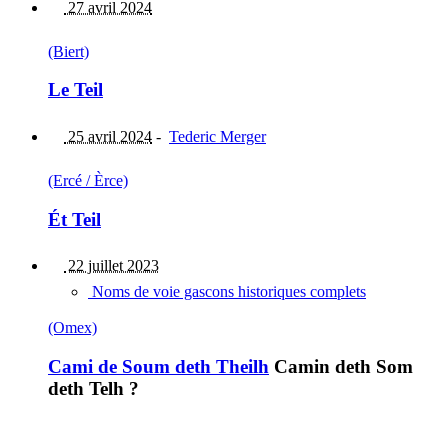
27 avril 2024
(Biert)
Le Teil
25 avril 2024
-
Tederic Merger
(Ercé / Èrce)
Ét Teil
22 juillet 2023
Noms de voie gascons historiques complets
(Omex)
Cami de Soum deth Theilh
Camin deth Som
deth Telh ?