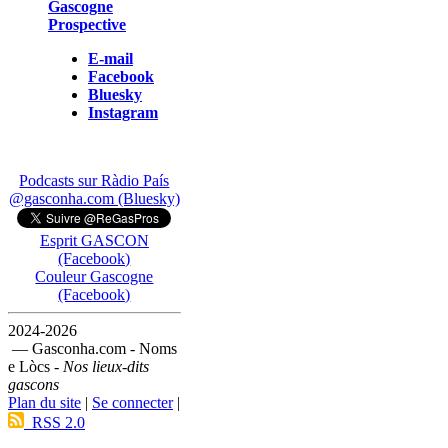
Gascogne
Prospective
E-mail
Facebook
Bluesky
Instagram
Podcasts sur Ràdio País
@gasconha.com (Bluesky)
Esprit GASCON
(Facebook)
Couleur Gascogne
(Facebook)
2024-2026
— Gasconha.com - Noms
e Lòcs -
Nos lieux-dits
gascons
Plan du site
|
Se connecter
|
RSS 2.0