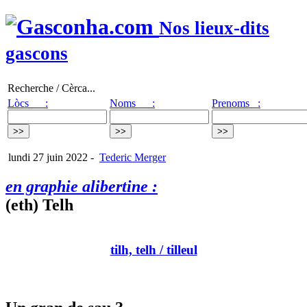
Nos lieux-dits
gascons
Recherche / Cèrca...
Lòcs :
Noms :
Prenoms :
lundi 27 juin 2022
-
Tederic Merger
en graphie alibertine :
(eth) Telh
tilh, telh
/ tilleul