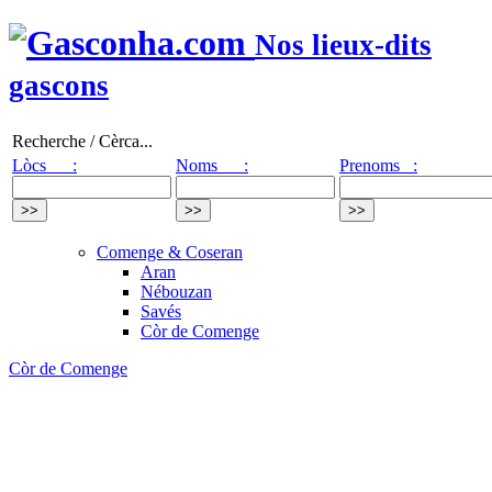
Nos lieux-dits
gascons
Recherche / Cèrca...
Lòcs :
Noms :
Prenoms :
Comenge & Coseran
Aran
Nébouzan
Savés
Còr de Comenge
Còr de Comenge