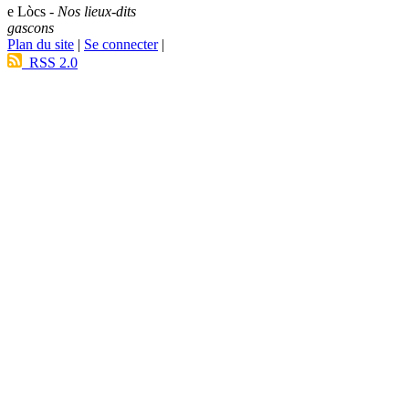
e Lòcs -
Nos lieux-dits
gascons
Plan du site
|
Se connecter
|
RSS 2.0