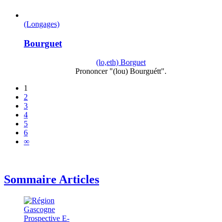
(Longages)
Bourguet
(lo,eth) Borguet
Prononcer "(lou) Bourguétt".
1
2
3
4
5
6
∞
Sommaire Articles