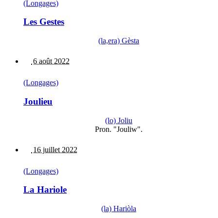
(Longages)
Les Gestes
(la,era) Gèsta
6 août 2022
(Longages)
Joulieu
(lo) Joliu
Pron. "Jouliw".
16 juillet 2022
(Longages)
La Hariole
(la) Hariòla