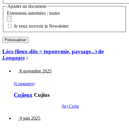
Ajouter un document
Extensions autorisées : toutes
Je veux recevoir la Newsletter
Lòcs (lieux-dits = toponymie, paysage...) de
Longages
:
8 novembre 2025
(Longages)
Cujieux
Cujius
(le) Cujiu
9 juin 2025