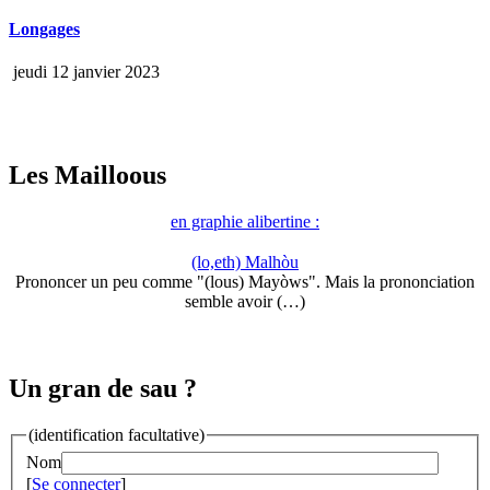
Longages
jeudi 12 janvier 2023
Les Mailloous
en graphie alibertine :
(lo,eth) Malhòu
Prononcer un peu comme "(lous) Mayòws". Mais la prononciation
semble avoir (…)
Un gran de sau ?
(identification facultative)
Nom
[
Se connecter
]