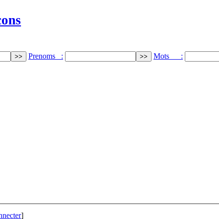
cons
Prenoms :
Mots :
nnecter
]