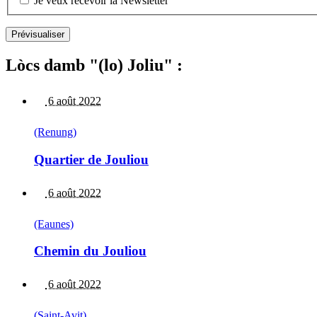
Je veux recevoir la Newsletter
Lòcs damb "(lo) Joliu" :
6 août 2022
(Renung)
Quartier de Jouliou
6 août 2022
(Eaunes)
Chemin du Jouliou
6 août 2022
(Saint-Avit)