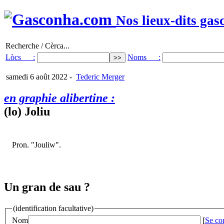
Nos lieux-dits gas
Recherche / Cèrca...
Lòcs :
Noms :
samedi 6 août 2022
-
Tederic Merger
en graphie alibertine :
(lo) Joliu
Pron. "Jouliw".
Un gran de sau ?
(identification facultative)
Nom
[
Se co