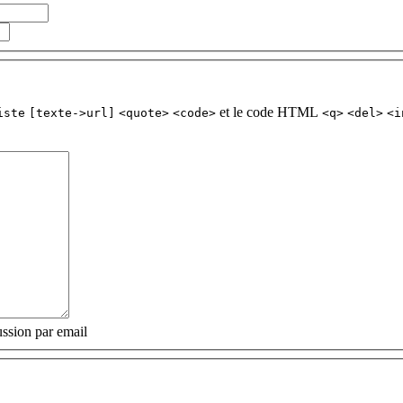
et le code HTML
iste
[texte->url]
<quote>
<code>
<q>
<del>
<i
ssion par email