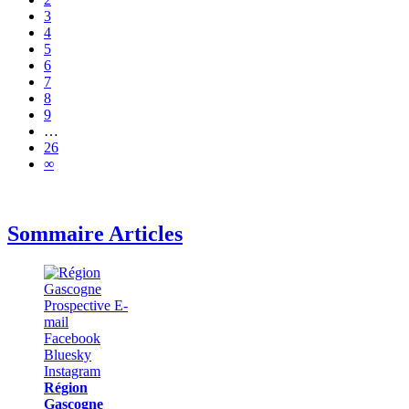
3
4
5
6
7
8
9
…
26
∞
Sommaire Articles
Région
Gascogne