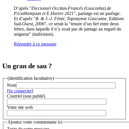
D’après "
Diccionari Occitan-Francés (Gasconha) de
P.Guilhemjoan et E.Harrer 2021
", pariatge est un paréage.
Et d’après "
B. & J.-J. Fénié, Toponymie Gasconne, Editions
Sud-Ouest, 2006
", ce serait la "tenure d’un fief entre deux
frères, dans laquelle il n’y avait pas de partage au regard du
seigneur" (indivision).
Répondre à ce message
Un gran de sau ?
(identification facultative)
Nom
[
Se connecter
]
Courriel (non publié)
Votre site web
Ajoutez votre commentaire ici
Texte de votre message