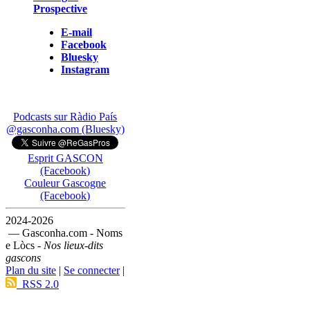
Prospective
E-mail
Facebook
Bluesky
Instagram
Podcasts sur Ràdio País
@gasconha.com (Bluesky)
Esprit GASCON
(Facebook)
Couleur Gascogne
(Facebook)
2024-2026
— Gasconha.com - Noms
e Lòcs -
Nos lieux-dits
gascons
Plan du site
|
Se connecter
|
RSS 2.0