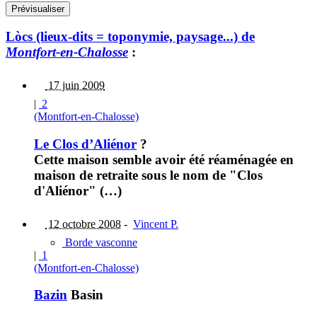
Lòcs (lieux-dits = toponymie, paysage...) de
Montfort-en-Chalosse
:
17 juin 2009
|
2
(Montfort-en-Chalosse)
Le Clos d’Aliénor
?
Cette maison semble avoir été réaménagée en
maison de retraite sous le nom de "Clos
d'Aliénor" (…)
12 octobre 2008
-
Vincent P.
Borde vasconne
|
1
(Montfort-en-Chalosse)
Bazin
Basin