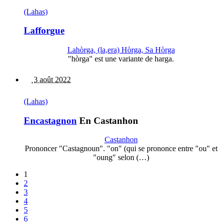
(Lahas)
Lafforgue
Lahòrga, (la,era) Hòrga, Sa Hòrga
"hòrga" est une variante de harga.
3 août 2022
(Lahas)
Encastagnon
En Castanhon
Castanhon
Prononcer "Castagnoun". "on" (qui se prononce entre "ou" et
"oung" selon (…)
1
2
3
4
5
6