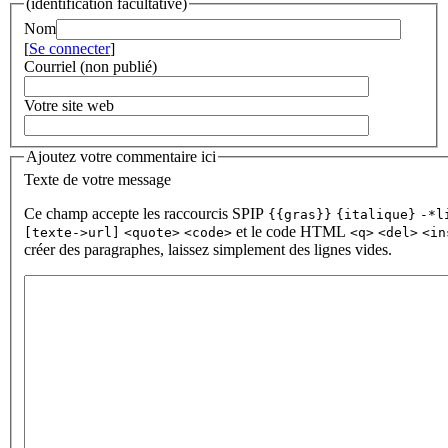
(identification facultative)
Nom
[
Se connecter
]
Courriel (non publié)
Votre site web
Ajoutez votre commentaire ici
Texte de votre message
Ce champ accepte les raccourcis SPIP
{{gras}}
{italique}
-*l
et le code HTML
[texte->url]
<quote>
<code>
<q>
<del>
<in
créer des paragraphes, laissez simplement des lignes vides.