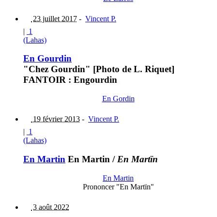
23 juillet 2017
-
Vincent P.
|
1
(Lahas)
En Gourdin
"Chez Gourdin" [Photo de L. Riquet]
FANTOIR : Engourdin
En Gordin
19 février 2013
-
Vincent P.
|
1
(Lahas)
En Martin
En Martin
/
En Martïn
En Martin
Prononcer "En Martïn"
3 août 2022