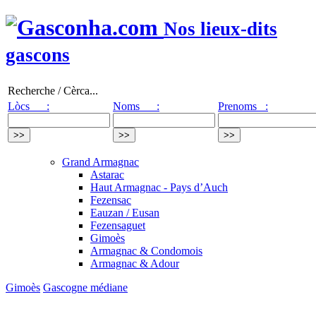
Nos lieux-dits
gascons
Recherche / Cèrca...
Lòcs :
Noms :
Prenoms :
Grand Armagnac
Astarac
Haut Armagnac - Pays d’Auch
Fezensac
Eauzan / Eusan
Fezensaguet
Gimoès
Armagnac & Condomois
Armagnac & Adour
Gimoès
Gascogne médiane