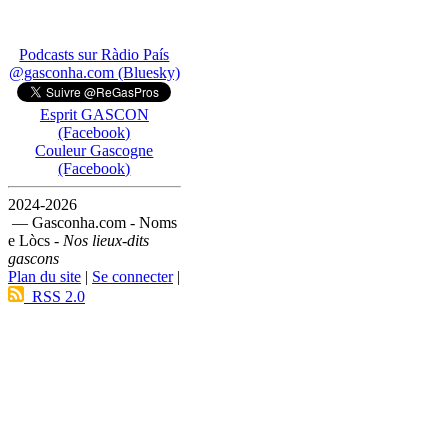
Podcasts sur Ràdio País
@gasconha.com (Bluesky)
Esprit GASCON
(Facebook)
Couleur Gascogne
(Facebook)
2024-2026
— Gasconha.com - Noms
e Lòcs -
Nos lieux-dits
gascons
Plan du site
|
Se connecter
|
RSS 2.0