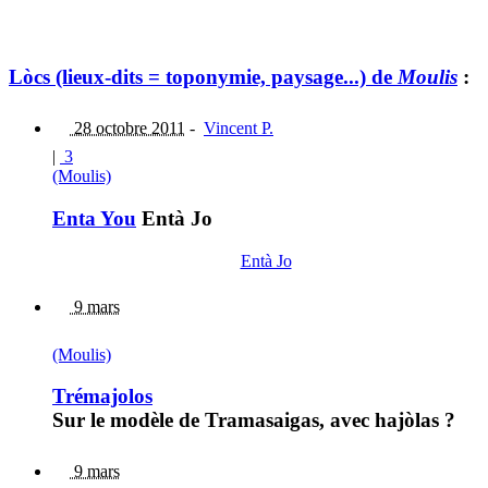
Lòcs (lieux-dits = toponymie, paysage...) de
Moulis
:
28 octobre 2011
-
Vincent P.
|
3
(Moulis)
Enta You
Entà Jo
Entà Jo
9 mars
(Moulis)
Trémajolos
Sur le modèle de Tramasaigas, avec hajòlas ?
9 mars