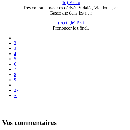
(lo) Vidau
Très courant, avec ses dérivés Vidalòt, Vidalon..., en
Gascogne dans les (…)
(lo,eth,le) Prat
Prononcer le t final.
1
2
3
4
5
6
7
8
9
…
27
∞
Vos commentaires