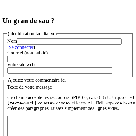
Un gran de sau ?
(identification facultative)
Nom
[
Se connecter
]
Courriel (non publié)
Votre site web
Ajoutez votre commentaire ici
Texte de votre message
Ce champ accepte les raccourcis SPIP
{{gras}}
{italique}
-*l
et le code HTML
[texte->url]
<quote>
<code>
<q>
<del>
<in
créer des paragraphes, laissez simplement des lignes vides.