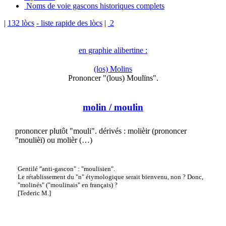
Noms de voie gascons historiques complets
|
132 lòcs
- liste rapide des lòcs
|
2
en graphie alibertine :
(los) Molins
Prononcer "(lous) Moulïns".
molin
/ moulin
prononcer plutôt "mouli". dérivés : molièir (prononcer
"moulièï) ou molièr (…)
Gentilé "anti-gascon" : "moulisien".
Le rétablissement du "n" étymologique serait bienvenu, non ? Donc,
"molinés" ("moulinais" en français) ?
[Tederic M.]