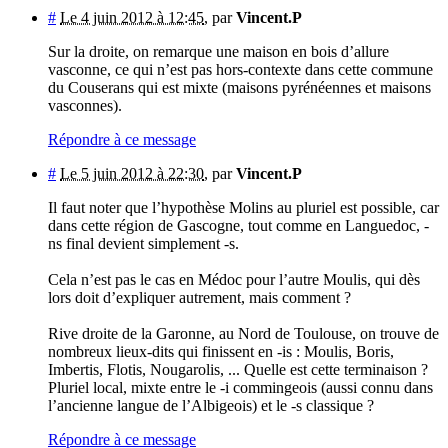
#
Le 4 juin 2012 à 12:45
,
par
Vincent.P
Sur la droite, on remarque une maison en bois d’allure
vasconne, ce qui n’est pas hors-contexte dans cette commune
du Couserans qui est mixte (maisons pyrénéennes et maisons
vasconnes).
Répondre à ce message
#
Le 5 juin 2012 à 22:30
,
par
Vincent.P
Il faut noter que l’hypothèse Molins au pluriel est possible, car
dans cette région de Gascogne, tout comme en Languedoc, -
ns final devient simplement -s.
Cela n’est pas le cas en Médoc pour l’autre Moulis, qui dès
lors doit d’expliquer autrement, mais comment ?
Rive droite de la Garonne, au Nord de Toulouse, on trouve de
nombreux lieux-dits qui finissent en -is : Moulis, Boris,
Imbertis, Flotis, Nougarolis, ... Quelle est cette terminaison ?
Pluriel local, mixte entre le -i commingeois (aussi connu dans
l’ancienne langue de l’Albigeois) et le -s classique ?
Répondre à ce message