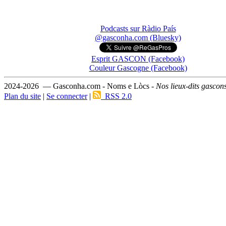
Podcasts sur Ràdio País
@gasconha.com (Bluesky)
Esprit GASCON (Facebook)
Couleur Gascogne (Facebook)
2024-2026 — Gasconha.com - Noms e Lòcs -
Nos lieux-dits gascon
Plan du site
|
Se connecter
|
RSS 2.0