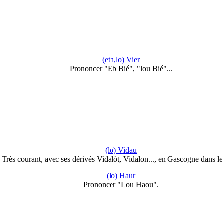
(eth,lo) Vier
Prononcer "Eb Bié", "lou Bié"...
(lo) Vidau
Très courant, avec ses dérivés Vidalòt, Vidalon..., en Gascogne dans l
(lo) Haur
Prononcer "Lou Haou".