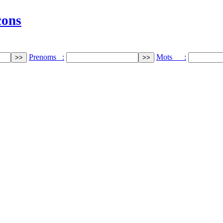
cons
Prenoms :
Mots :