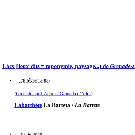
Lòcs (lieux-dits = toponymie, paysage...) de
Grenade-s
28 février 2006
(Grenade-sur-l’Adour / Granada d’Ador)
Labarthète
La Barteta
/
La Bartéte
5 juin 2025