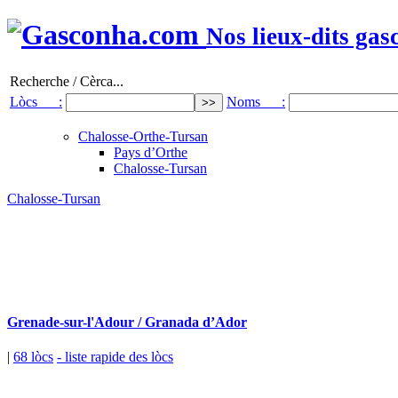
Nos lieux-dits gas
Recherche / Cèrca...
Lòcs :
Noms :
Chalosse-Orthe-Tursan
Pays d’Orthe
Chalosse-Tursan
Chalosse-Tursan
Grenade-sur-l'Adour / Granada d’Ador
|
68 lòcs
- liste rapide des lòcs