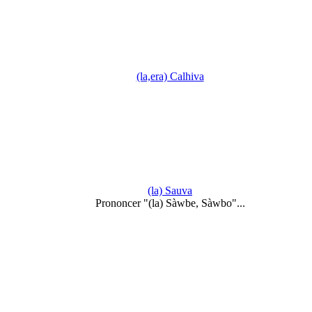
(la,era) Calhiva
(la) Sauva
Prononcer "(la) Sàwbe, Sàwbo"...