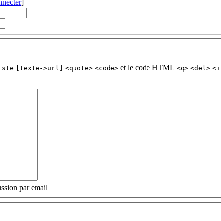
nnecter
]
et le code HTML
iste
[texte->url]
<quote>
<code>
<q>
<del>
<i
ssion par email