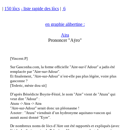
|
150 lòcs
- liste rapide des lòcs
|
6
en graphie alibertine :
Aira
Prononcer "Aÿro"
[Vincent.P]
Sur Gasconha.com, la forme officielle "Aire-sur-l’Adour" a jadis été
remplacée par "Aire-sur-Adour".
Et finalement, "Aire-sur-Adour" n’est-elle pas plus légère, voire plus
gasconne ?
[Tederic, mèste dou sit]
D’après Bénédicte Boyrie-Fénié, le nom "Aire" vient de "Atura" qui
veut dire "Adour" :
Atura -> Atra -> Aira
"Aire-sur-Adour" serait donc un pléonasme !
A noter : "Atura" viendrait d’un hydronyme aquitano-vascon qui
aurait aussi donné "Eyre".
De nombreux noms de lòcs d’Aire ont été rapportés et expliqués (avec