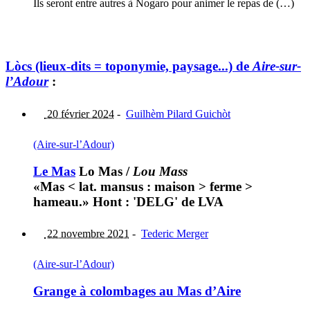
Ils seront entre autres à Nogaro pour animer le repas de (…)
Lòcs (lieux-dits = toponymie, paysage...) de
Aire-sur-
l’Adour
:
20 février 2024
-
Guilhèm Pilard Guichòt
(Aire-sur-l’Adour)
Le Mas
Lo Mas
/
Lou Mass
«Mas < lat. mansus : maison > ferme >
hameau.» Hont : 'DELG' de LVA
22 novembre 2021
-
Tederic Merger
(Aire-sur-l’Adour)
Grange à colombages au Mas d’Aire