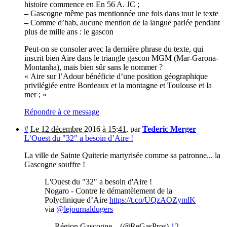
histoire commence en En 56 A. JC ;
–
Gascogne même pas mentionnée une fois dans tout le texte
–
Comme d’hab, aucune mention de la langue parlée pendant
plus de mille ans : le gascon
Peut-on se consoler avec la dernière phrase du texte, qui
inscrit bien Aire dans le triangle gascon MGM (Mar-Garona-
Montanha), mais bien sûr sans le nommer ?
« Aire sur l’Adour bénéficie d’une position géographique
privilégiée entre Bordeaux et la montagne et Toulouse et la
mer ; »
Répondre à ce message
#
Le 12 décembre 2016 à 15:41
,
par
Tederic Merger
L’Ouest du "32" a besoin d’Aire !
La ville de Sainte Quiterie martyrisée comme sa patronne... la
Gascogne souffre !
L'Ouest du "32" a besoin d'Aire !
Nogaro - Contre le démantèlement de la
Polyclinique d’Aire
https://t.co/UQzAOZymlK
via
@lejournaldugers
— Région Gascogne... (@ReGasPros)
12