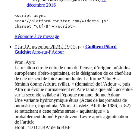
décembre 2016
<script async
src="//platform.twitter.com/widgets.js"
charset="utf-8"></script>
Répondre à ce message
#
Le 12 novembre 2023 à 19:15
,
par
Guilhèm Pilard
Guichòt
Aire-sur-l’Adour
Pron. Ayro
La relation étroite entre le nom du fleuve, d’origine pré-indo-
européenne (ibéro-aquitaine), et la désignation de ce chef-lieu
de cité ne semble faire aucun doute. La forme *átur + -a
féminin donne At(u)ra (villa), « (domaine) de l’Adour », puis
Atra qui évolue normalement en Aire tandis que atúr, accentué
sur la seconde syllabe à l’époque romane, donne Adour.
Une variante hydronymique étura (Actas de las jornadas de
onomástica, toponimia, Vitoria-Gasteiz, Abril de 1986, p. 82)
se rattachant à cette même strate « aquitanique » a
probablement donné Eyre devenu Leyre après agglutination
de l’article.
Hont : ’DTCLBA’ de la BBF