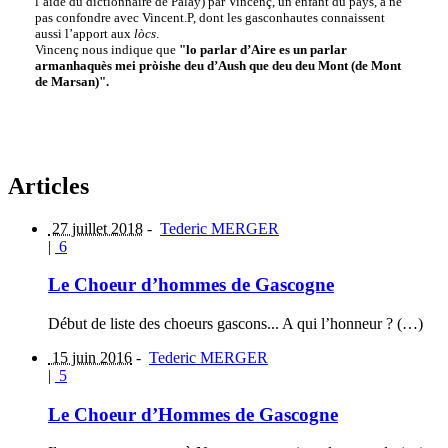
l’aide du dictionnaire de Palay) par Vincenç, un enfant du pays, à ne
pas confondre avec Vincent.P, dont les gasconhautes connaissent
aussi l’apport aux
lòcs
.
Vincenç nous indique que
"lo parlar d’Aire es un parlar
armanhaquès mei pròishe deu d’Aush que deu deu Mont (de Mont
de Marsan)".
Articles
27 juillet 2018
-
Tederic MERGER
|
6
Le Choeur d’hommes de Gascogne
Début de liste des choeurs gascons... A qui l’honneur ? (…)
15 juin 2016
-
Tederic MERGER
|
5
Le Choeur d’Hommes de Gascogne