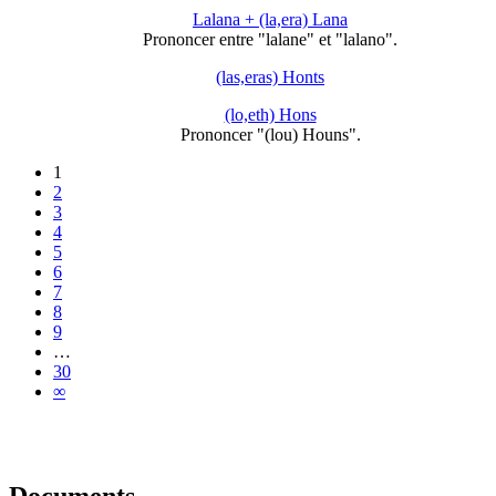
Lalana + (la,era) Lana
Prononcer entre "lalane" et "lalano".
(las,eras) Honts
(lo,eth) Hons
Prononcer "(lou) Houns".
1
2
3
4
5
6
7
8
9
…
30
∞
Documents