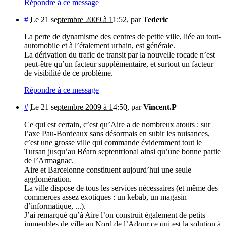
Répondre à ce message
#
Le 21 septembre 2009 à 11:52
,
par
Tederic
La perte de dynamisme des centres de petite ville, liée au tout-
automobile et à l’étalement urbain, est générale.
La dérivation du trafic de transit par la nouvelle rocade n’est
peut-être qu’un facteur supplémentaire, et surtout un facteur
de visibilité de ce problème.
Répondre à ce message
#
Le 21 septembre 2009 à 14:50
,
par
Vincent.P
Ce qui est certain, c’est qu’Aire a de nombreux atouts : sur
l’axe Pau-Bordeaux sans désormais en subir les nuisances,
c’est une grosse ville qui commande évidemment tout le
Tursan jusqu’au Béarn septentrional ainsi qu’une bonne partie
de l’Armagnac.
Aire et Barcelonne constituent aujourd’hui une seule
agglomération.
La ville dispose de tous les services nécessaires (et même des
commerces assez exotiques : un kebab, un magasin
d’informatique, ...).
J’ai remarqué qu’à Aire l’on construit également de petits
immeubles de ville au Nord de l’Adour ce qui est la solution à