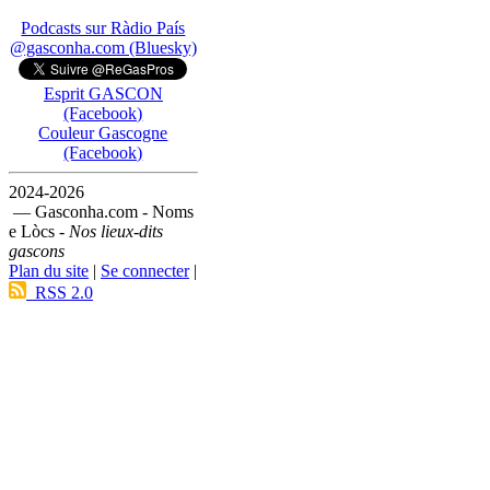
Podcasts sur Ràdio País
@gasconha.com (Bluesky)
Esprit GASCON
(Facebook)
Couleur Gascogne
(Facebook)
2024-2026
— Gasconha.com - Noms
e Lòcs -
Nos lieux-dits
gascons
Plan du site
|
Se connecter
|
RSS 2.0