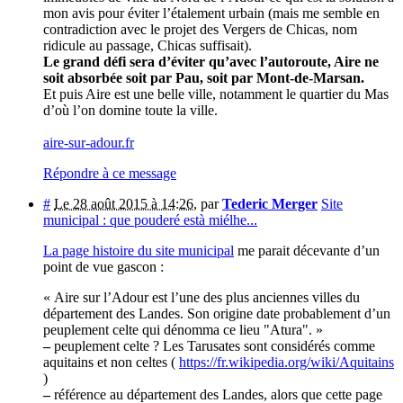
mon avis pour éviter l’étalement urbain (mais me semble en
contradiction avec le projet des Vergers de Chicas, nom
ridicule au passage, Chicas suffisait).
Le grand défi sera d’éviter qu’avec l’autoroute, Aire ne
soit absorbée soit par Pau, soit par Mont-de-Marsan.
Et puis Aire est une belle ville, notamment le quartier du Mas
d’où l’on domine toute la ville.
aire-sur-adour.fr
Répondre à ce message
#
Le 28 août 2015 à 14:26
,
par
Tederic Merger
Site
municipal : que pouderé està miélhe...
La page histoire du site municipal
me parait décevante d’un
point de vue gascon :
« Aire sur l’Adour est l’une des plus anciennes villes du
département des Landes. Son origine date probablement d’un
peuplement celte qui dénomma ce lieu "Atura". »
–
peuplement celte ? Les Tarusates sont considérés comme
aquitains et non celtes (
https://fr.wikipedia.org/wiki/Aquitains
)
–
référence au département des Landes, alors que cette page