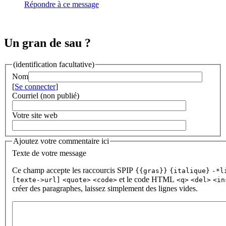
Répondre à ce message
Un gran de sau ?
(identification facultative)
Nom
[
Se connecter
]
Courriel (non publié)
Votre site web
Ajoutez votre commentaire ici
Texte de votre message
Ce champ accepte les raccourcis SPIP
{{gras}}
{italique}
-*l
et le code HTML
[texte->url]
<quote>
<code>
<q>
<del>
<in
créer des paragraphes, laissez simplement des lignes vides.