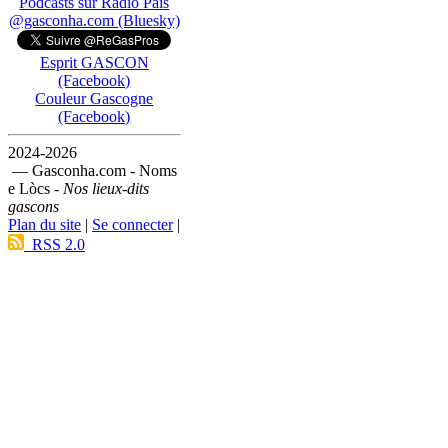
Podcasts sur Ràdio País
@gasconha.com (Bluesky)
Esprit GASCON
(Facebook)
Couleur Gascogne
(Facebook)
2024-2026
— Gasconha.com - Noms
e Lòcs -
Nos lieux-dits
gascons
Plan du site
|
Se connecter
|
RSS 2.0