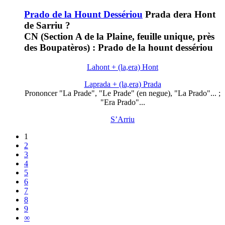
Prado de la Hount Dessériou
Prada dera Hont
de Sarriu ?
CN (Section A de la Plaine, feuille unique, près
des Boupatèros) : Prado de la hount dessériou
Lahont + (la,era) Hont
Laprada + (la,era) Prada
Prononcer "La Prade", "Le Prade" (en negue), "La Prado"... ;
"Era Prado"...
S’Arriu
1
2
3
4
5
6
7
8
9
∞