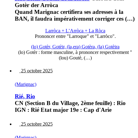
Gotèr der Arròca
Quand Marignac certifiera ses adresses à la
BAN, il faudra impérativement corriger ces (…)
Larròca + L’Arròca + La Ròca
Prononcer entre "Larroque" et "Larròco".
(lo) Gotèr, Gotèir, (la,era) Gotèra, (la) Gotèira
(lo) Gotèr : forme masculine, à prononcer respectivement "
(lou) Goutè, (…)
25 octobre 2025
(Marignac)
Rié, Rio
CN (Section B du Village, 2ème feuille) : Rio
IGN : Rié Etat major 19e : Cap d'Arie
25 octobre 2025
(Marignac)