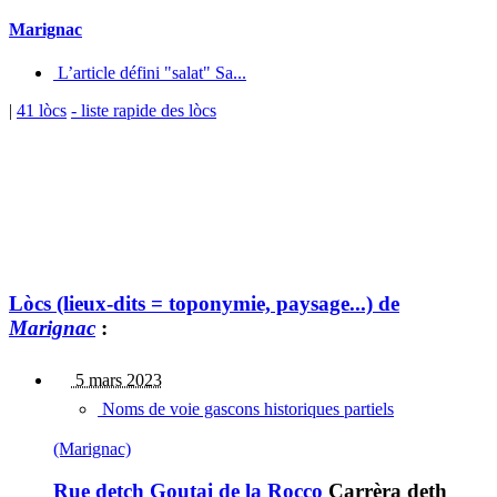
Marignac
L’article défini "salat" Sa...
|
41 lòcs
- liste rapide des lòcs
Lòcs (lieux-dits = toponymie, paysage...) de
Marignac
:
5 mars 2023
Noms de voie gascons historiques partiels
(Marignac)
Rue detch Goutai de la Rocco
Carrèra deth