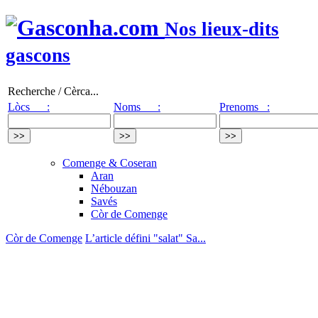
Nos lieux-dits
gascons
Recherche / Cèrca...
Lòcs :
Noms :
Prenoms :
Comenge & Coseran
Aran
Nébouzan
Savés
Còr de Comenge
Còr de Comenge
L’article défini "salat" Sa...