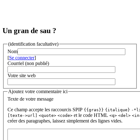
Un gran de sau ?
(identification facultative)
Nom
[
Se connecter
]
Courriel (non publié)
Votre site web
Ajoutez votre commentaire ici
Texte de votre message
Ce champ accepte les raccourcis SPIP
{{gras}}
{italique}
-*l
et le code HTML
[texte->url]
<quote>
<code>
<q>
<del>
<in
créer des paragraphes, laissez simplement des lignes vides.