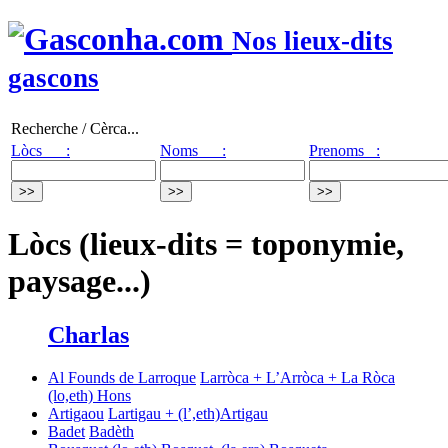
Nos lieux-dits
gascons
Recherche / Cèrca...
Lòcs :
Noms :
Prenoms :
Lòcs (lieux-dits = toponymie,
paysage...)
Charlas
Al Founds de Larroque
Larròca + L’Arròca + La Ròca
(lo,eth) Hons
Artigaou
Lartigau + (l’,eth)Artigau
Badet
Badèth