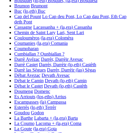
Bousquet
(lo,eth) Bosquet, (la,era) Bosqueta
Brumon
Brumont
Buc
(lo,eth) Buc
Cap del Pount
Lo Cap deu Pont, Lo Cap dau Pont, Eth Cap
deth Pont
Cassagne
Lacassanha + (la,era) Cassanha
Chemin de Saint Lary
Lari, Sent Lari
Couloumèros
(la,era) Colomèra
Coumanies
(la,era) Comania
Coumoharan
Cumbiallan ? Ounbiallan ?
Darrè Avézac
Darrèr, Darrèir
Avesac
Darrè Castet
Darrèr, Darrèir
(lo,eth) Castèth
Darrè las Sègues
Darrèr, Darrèir
(las) Sègas
Débat Avezac
Devath
Avesac
Débat le Camin
Devath
(lo,eth) Camin
Débat le Castet
Devath
(lo,eth) Castèth
Doumeng
Domenc
Es Arriouts
(los,eths) Arrius
Escampasses
(la) Campassa
Esterrès
(lo,eth) Terrèr
Goudou
Godon
La Barthe
Labarta + (la,era) Barta
La Coumo
Lacoma + (la,era) Coma
La Goute
(la,era) Gota