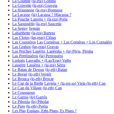
La Goutille
(la,era) Gotilha
La Gravette
(la,era) Graveta
La Hountasse
(la,era) Hontassa
La Lacasse
(la) Lacassa ? Hlacassa ?
La Pouche
Lapotja + (la,era) Potja
La Saoussédo
(la,era) Sauceda
La Seguy
Seguin
Labarthette
(la,era) Barteta
Las Clotos
(las,eras) Clòtas
Las Cournèros
Las Cornièras + Las Cornèras + Los Cornalèrs
Las Grabos
(las,eras) Gravas
Las Perches
Lapèrja, Lapèrsha + (la) Pèrja, Pèrsha
Las Perréquèros
(la) Perrequèra
Lasbatx
Lasvaths + (Las/Eras) Vaths
Lasserre
Lassèrra + (la,era) Sèrra
Le Batan de Dessus
(lo,eth) Batan
Le Bergé
(lo,eth) Vergèr
Le Brouca
(lo,eth) Brocar
Le Cap de la Bielle
Laviela + (la,era,sa) Viela
(lo,eth) Cap
Le Cap du Village
(lo,eth) Cap
Le Coussaous
Le Garros
(lo) Garròs
Le Piboula
(lo) Pibolar
Le Pujo
(lo,eth) Pujòu
Les Plas
Esplans, Eths Plans, Es Plans ?