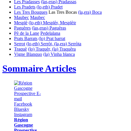
Les Pradasses
(las,eras) Pradassas
Les Pradets
(lo,eth) Pradet
Les Tres Bouques
Las Tres Bocas
(la,era) Boca
Maubec
Maubec
Mesplè
(lo,eth) Mesplèr, Mesplèir
Paguères
(las,eras) Paguèras
Pè de la Lane
Pedelalana
Prats Barrats
(lo) Prat barrat
Serrot
(lo,eth) Serròt, (la,era) Serròta
Traquè
(lo) Traquèr, (la) Traquèra
Vigne Blanquo
(la) Vinha blanca
Sommaire Articles
Région
Gascogne
Prospective