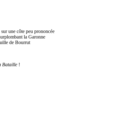
, sur une côte peu prononcée
, surplombant la Garonne
uille de Bourrut
a Bataille
!