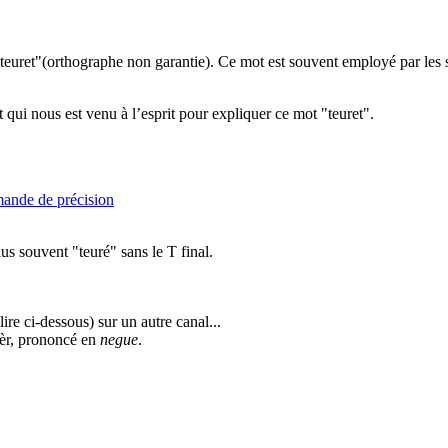
uret"(orthographe non garantie). Ce mot est souvent employé par les sur
nt qui nous est venu à l’esprit pour expliquer ce mot "teuret".
ande de précision
lus souvent "teuré" sans le T final.
re ci-dessous) sur un autre canal...
rèr, prononcé en
negue
.