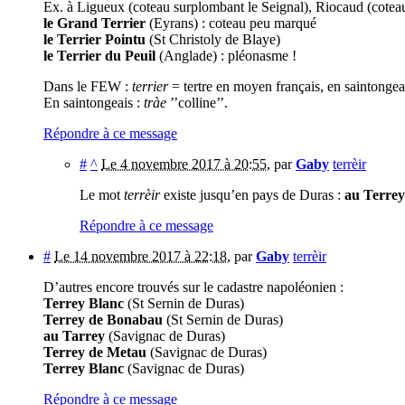
Ex. à Ligueux (coteau surplombant le Seignal), Riocaud (coteau 
le Grand Terrier
(Eyrans) : coteau peu marqué
le Terrier Pointu
(St Christoly de Blaye)
le Terrier du Peuil
(Anglade) : pléonasme !
Dans le FEW :
terrier
= tertre en moyen français, en saintongea
En saintongeais :
tràe
’’colline’’.
Répondre à ce message
#
^
Le 4 novembre 2017 à 20:55
,
par
Gaby
terrèir
Le mot
terrèir
existe jusqu’en pays de Duras :
au Terre
Répondre à ce message
#
Le 14 novembre 2017 à 22:18
,
par
Gaby
terrèir
D’autres encore trouvés sur le cadastre napoléonien :
Terrey Blanc
(St Sernin de Duras)
Terrey de Bonabau
(St Sernin de Duras)
au Tarrey
(Savignac de Duras)
Terrey de Metau
(Savignac de Duras)
Terrey Blanc
(Savignac de Duras)
Répondre à ce message