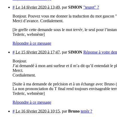
#
Le 14 février 2020 à 13:49
,
par
SIMON
"teuret" ?
Bonjour. Pouvez vous me donner la traduction du mot gascon "te
Merci d’avance. Cordialement.
[Je greffe cette demande sous le mot
terrèr
, le seul pour l’insta
Tederic, webmèste]
Répondre à ce message
#
Le 15 février 2020 à 17:47
,
par
SIMON
Réponse à votre dem
Bonjour.
J’ai demandé à mon ami surfeur et il m’a dit qu’il entendait le p
Merci.
Cordialement.
[Suite à ma demande de précision et à un échange avec Bruno (li
La non prononciation du T final rend toujours envisageable ter
Tederic, webmèste]
Répondre à ce message
#
Le 16 février 2020 à 10:15
,
par
Bruno
terrèr ?