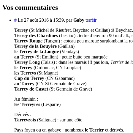
Vos commentaires
#
Le 27 août 2016 à 15:39
,
par
Gaby
terrèir
Terrey
(St Michel de Rieufret, Beychac et Caillau) :à Beychac
Terrey des Chardines
(Lestiac) : tertre d’environ 90 m d’alt.
Tarrey Rouge
(Targon) : coteau peu marqué surplombant la ro
Terrey de la Bouyère
(Gaillan)
le Terrey de la Jaugue
(Vendays)
au Terrey
(St Emilion) : petite butte peu marquée
Terrey Long
(Talais) : dans les marais !!! pas loin,
Terrier de l
le Terrey
(Ordonnac, CN Loupiac)
les Terreys
(St Magne)
Cap du Terrey
(CN Gabarnac)
au Tarrey
(CN St Germain de Grave)
Tarrey de Castet
(St Germain de Grave)
Au féminin :
les Terreyres
(Lesparre)
Dérivés :
Tarreyrots
(Salignac) : sur une côte
Pays foyen ou en gabaye : nombreux
le Terrier
et dérivés.