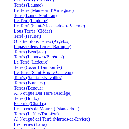
Terrès (Launac)
Le Terré (Mauléon-d’Armagnac)
Terré (Lanne-Soubiran)
Le Téré (Laplume)
Le Terré (Saint-Nicolas-de-la-Balerme)
Lous Terrès (Clèdes)
Terré (Hauriet)
Quartier dous Terrès (Argelos)
Impasse deus Terrès (Barinque)
Terres (Bénéjacq)
Terrès (Lanne-en-Barétous)
Le Terré (Ledeuix)
Terre (Cazaril-Tambourès)
Le Terré (Saint-Élix-le-Château)
Terrès (Sault-de-Navailles)
Terres (Bareilles)
Terres (Benqué)
Al Nougue Del Terre (Ardiège)
Terrè (Boutx)
Esterrès (Charlas)
Lés Terrés de Mourel (Estancarbon)
Terres (Laffite-Toupière)
Al Nougué del Terré (Martres-de-Rivière)
Les Terrès (Larra)