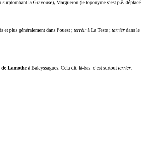
surplombant la Gravouse), Margueron (le toponyme s’est p.ê. déplacé ca
is et plus généralement dans l’ouest ;
terrèir
à La Teste ;
tarrièr
dans le 
y de Lamothe
à Baleyssagues. Cela dit, là-bas, c’est surtout
terrier
.