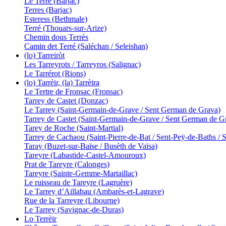
Le Terre (Barjac)
Terres (Barjac)
Esteress (Bethmale)
Terré (Thouars-sur-Arize)
Chemin dous Terrès
Camin det Terré (Saléchan / Seleishan)
(lo) Tarreiròt
Les Tarreyrots / Tarreyros (Salignac)
Le Tarrérot (Rions)
(lo) Tarrèir, (la) Tarrèira
Le Tertre de Fronsac (Fronsac)
Tarrey de Castet (Donzac)
Le Tarrey (Saint-Germain-de-Grave / Sent German de Grava)
Tarrey de Castet (Saint-Germain-de-Grave / Sent German de G
Tarey de Roche (Saint-Martial)
Tarrey de Cachaou (Saint-Pierre-de-Bat / Sent-Peÿ-de-Baths / S
Taray (Buzet-sur-Baïse / Busèth de Vaïsa)
Tareyre (Labastide-Castel-Amouroux)
Prat de Tareyre (Calonges)
Tareyre (Sainte-Gemme-Martaillac)
Le ruisseau de Tareyre (Lagruère)
Le Tarrey d’Aillabau (Ambarès-et-Lagrave)
Rue de la Tarreyre (Libourne)
Le Tarrey (Savignac-de-Duras)
Lo Terrèir