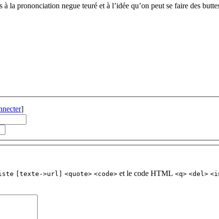
s à la prononciation negue teuré et à l’idée qu’on peut se faire des butte
nnecter
]
et le code HTML
iste
[texte->url]
<quote>
<code>
<q>
<del>
<i