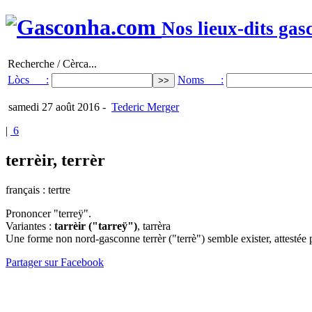
Nos lieux-dits gas
Recherche / Cèrca...
Lòcs :
Noms :
samedi 27 août 2016
-
Tederic Merger
|
6
terrèir, terrèr
français : tertre
Prononcer "terreÿ".
Variantes :
tarrèir ("tarreÿ")
, tarrèra
Une forme non nord-gasconne terrèr ("terrè") semble exister, attestée 
Partager sur Facebook