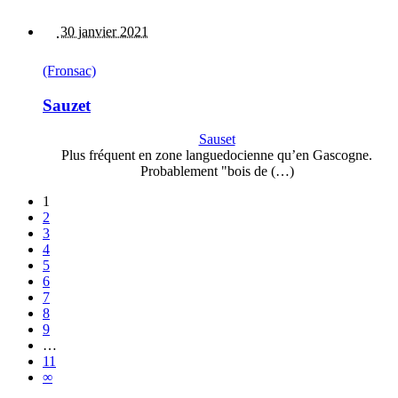
30 janvier 2021
(Fronsac)
Sauzet
Sauset
Plus fréquent en zone languedocienne qu’en Gascogne.
Probablement "bois de (…)
1
2
3
4
5
6
7
8
9
…
11
∞