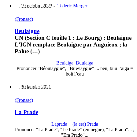
19 octobre 2023
-
Tederic Merger
(Fronsac)
Beulaigue
CN (Section C feuille 1 : Le Bourg) : Beülaigue
L'IGN remplace Beulaigue par Anguieux ; la
Palue (…)
Beulaiga, Buulaiga
Prononcer "Béoulaÿgue", "Buwlaÿgue" ... beu, buu l’aiga =
boit l’eau
30 janvier 2021
(Fronsac)
La Prade
Laprada + (la,era) Prada
Prononcer "La Prade", "Le Prade" (en negue), "La Prado"... ;
"Era Prado"...