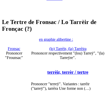
Le Tertre de Fronsac
/ Lo Tarrèir de
Fronçac (?)
en graphie alibertine :
Fronsac
(lo) Tarrèir, (la) Tarrèira
Prononcer
Prononcer respectivement "(lou) Tarreÿ", "(la)
"Frounsac"
Tarreÿre".
terrèir, terrèr
/ tertre
Prononcer "terreÿ". Variantes : tarrèir
("tarreÿ"), tarrèra Une forme non (…)