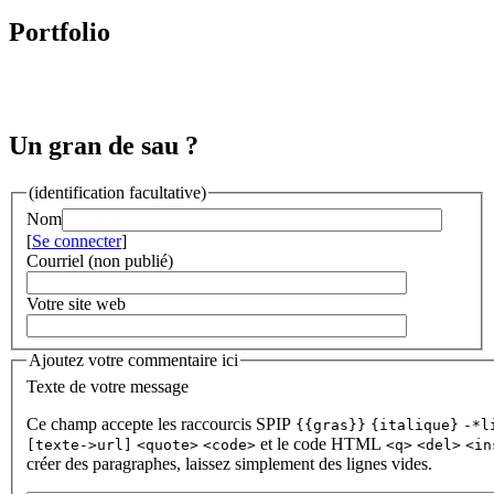
Portfolio
Un gran de sau ?
(identification facultative)
Nom
[
Se connecter
]
Courriel (non publié)
Votre site web
Ajoutez votre commentaire ici
Texte de votre message
Ce champ accepte les raccourcis SPIP
{{gras}}
{italique}
-*l
et le code HTML
[texte->url]
<quote>
<code>
<q>
<del>
<in
créer des paragraphes, laissez simplement des lignes vides.