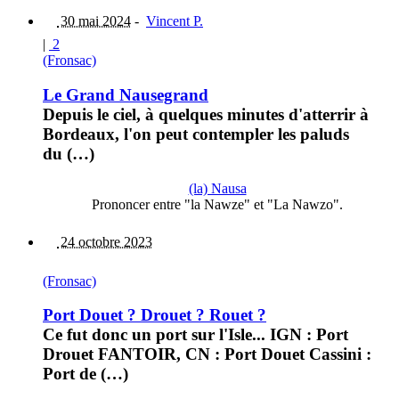
30 mai 2024
-
Vincent P.
|
2
(Fronsac)
Le Grand Nausegrand
Depuis le ciel, à quelques minutes d'atterrir à
Bordeaux, l'on peut contempler les paluds
du (…)
(la) Nausa
Prononcer entre "la Nawze" et "La Nawzo".
24 octobre 2023
(Fronsac)
Port Douet ? Drouet ? Rouet ?
Ce fut donc un port sur l'Isle... IGN : Port
Drouet FANTOIR, CN : Port Douet Cassini :
Port de (…)