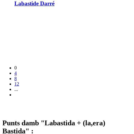
Labastide Darré
0
4
8
12
...
Punts damb "Labastida + (la,era)
Bastida" :