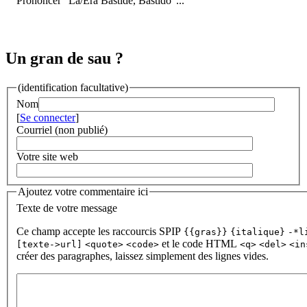
Prononcer "La/Era Bastide, Bastido"...
Un gran de sau ?
(identification facultative)
Nom
[
Se connecter
]
Courriel (non publié)
Votre site web
Ajoutez votre commentaire ici
Texte de votre message
Ce champ accepte les raccourcis SPIP
{{gras}}
{italique}
-*l
et le code HTML
[texte->url]
<quote>
<code>
<q>
<del>
<in
créer des paragraphes, laissez simplement des lignes vides.