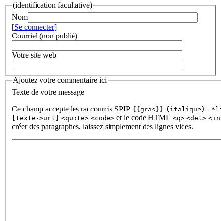
(identification facultative)
Nom
[
Se connecter
]
Courriel (non publié)
Votre site web
Ajoutez votre commentaire ici
Texte de votre message
Ce champ accepte les raccourcis SPIP
{{gras}}
{italique}
-*l
et le code HTML
[texte->url]
<quote>
<code>
<q>
<del>
<in
créer des paragraphes, laissez simplement des lignes vides.