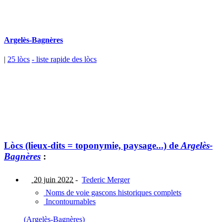
Argelès-Bagnères
|
25 lòcs
- liste rapide des lòcs
Lòcs (lieux-dits = toponymie, paysage...) de
Argelès-
Bagnères
:
20 juin 2022
-
Tederic Merger
Noms de voie gascons historiques complets
Incontournables
(Argelès-Bagnères)