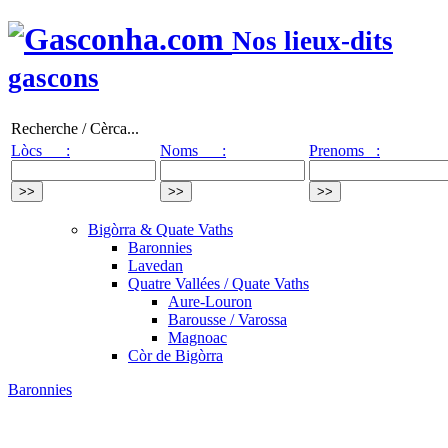
Nos lieux-dits
gascons
Recherche / Cèrca...
Lòcs :
Noms :
Prenoms :
Bigòrra & Quate Vaths
Baronnies
Lavedan
Quatre Vallées / Quate Vaths
Aure-Louron
Barousse / Varossa
Magnoac
Còr de Bigòrra
Baronnies