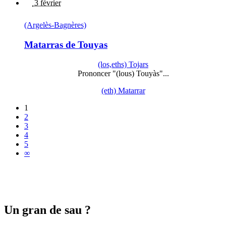
3 février
(Argelès-Bagnères)
Matarras de Touyas
(los,eths) Tojars
Prononcer "(lous) Touyàs"...
(eth) Matarrar
1
2
3
4
5
∞
Un gran de sau ?