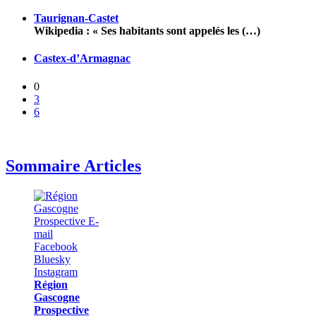
Taurignan-Castet
Wikipedia : « Ses habitants sont appelés les (…)
Castex-d’Armagnac
0
3
6
Sommaire Articles
Région
Gascogne
Prospective