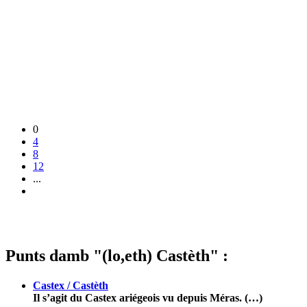
0
4
8
12
...
Punts damb "(lo,eth) Castèth" :
Castex / Castèth
Il s’agit du Castex ariégeois vu depuis Méras. (…)