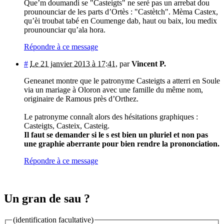
Que’m doumandi se "Casteigts" ne seré pas un arrebat dou
prounounciar de les parts d’Ortès : "Castètch". Mèma Castex,
qu’èi troubat tabé en Coumenge dab, haut ou baix, lou medix
prounounciar qu’ala hora.
Répondre à ce message
#
Le 21 janvier 2013 à 17:41
,
par
Vincent P.
Geneanet montre que le patronyme Casteigts a atterri en Soule
via un mariage à Oloron avec une famille du même nom,
originaire de Ramous près d’Orthez.
Le patronyme connaît alors des hésitations graphiques :
Casteigts, Casteix, Casteig.
Il faut se demander si le s est bien un pluriel et non pas
une graphie aberrante pour bien rendre la prononciation.
Répondre à ce message
Un gran de sau ?
(identification facultative)