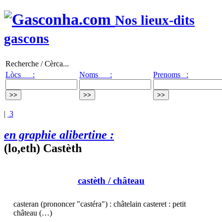
Nos lieux-dits
gascons
Recherche / Cèrca...
Lòcs :
Noms :
Prenoms :
|
3
en graphie alibertine :
(lo,eth) Castèth
castèth
/ château
casteran (prononcer "castéra") : châtelain casteret : petit
château (…)