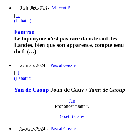
13 juillet 2023
-
Vincent P.
|
2
(Labatut)
Fourrou
Le toponyme n'est pas rare dans le sud des
Landes, bien que son apparence, compte tenu
du f- (…)
27 mars 2024
-
Pascal Gassie
|
1
(Labatut)
Yan de Caoup
Joan de Cauv
/
Yann de Caoup
Jan
Prononcer "Jann".
(lo,eth) Cauv
24 mars 2024
-
Pascal Gassie