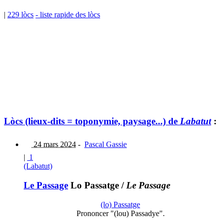
|
229 lòcs
- liste rapide des lòcs
Lòcs (lieux-dits = toponymie, paysage...) de
Labatut
:
24 mars 2024
-
Pascal Gassie
|
1
(Labatut)
Le Passage
Lo Passatge
/
Le Passage
(lo) Passatge
Prononcer "(lou) Passadye".