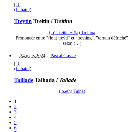
|
1
(Labatut)
Treytin
Treitin
/
Treïtinn
(lo) Treitin + (la) Treitina
Prononcer entre "(lou) treÿti" et "treÿting". "terrain défriché"
selon (…)
24 mars 2024
-
Pascal Gassie
|
1
(Labatut)
Taillade
Talhada
/
Taliade
(lo,eth) Talhat
1
2
3
4
5
6