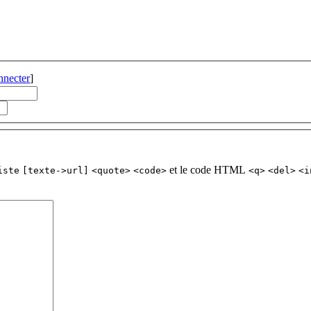
nnecter
]
et le code HTML
iste
[texte->url]
<quote>
<code>
<q>
<del>
<i