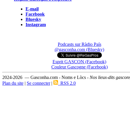
E-mail
Facebook
Bluesky
Instagram
Podcasts sur Ràdio País
@gasconha.com (Bluesky)
Esprit GASCON (Facebook)
Couleur Gascogne (Facebook)
2024-2026 — Gasconha.com - Noms e Lòcs -
Nos lieux-dits gascon
Plan du site
|
Se connecter
|
RSS 2.0