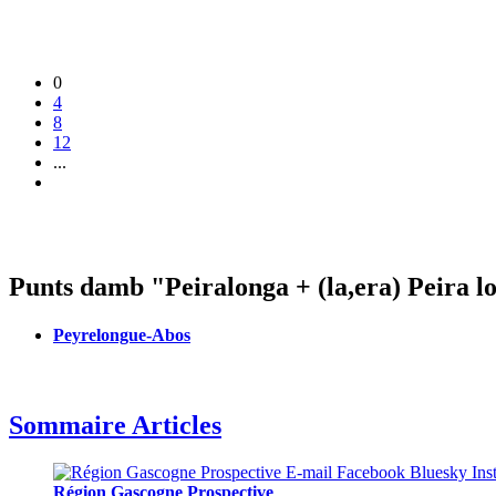
0
4
8
12
...
Punts damb "Peiralonga + (la,era) Peira l
Peyrelongue-Abos
Sommaire Articles
Région Gascogne Prospective