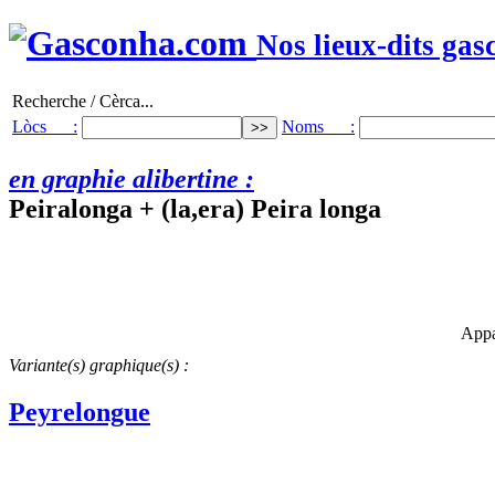
Nos lieux-dits gas
Recherche / Cèrca...
Lòcs :
Noms :
en graphie alibertine :
Peiralonga + (la,era) Peira longa
Appa
Variante(s) graphique(s) :
Peyrelongue