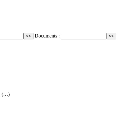
Documents :
s (…)