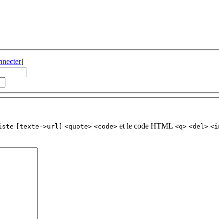
nnecter
]
et le code HTML
iste
[texte->url]
<quote>
<code>
<q>
<del>
<i