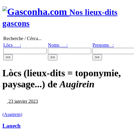
Nos lieux-dits
gascons
Recherche / Cèrca...
Lòcs :
Noms :
Prenoms :
Lòcs (lieux-dits = toponymie,
paysage...) de
Augirein
23 janvier 2023
(Augirein)
Lanech