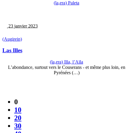
(la,era) Paleta
23 janvier 2023
(Augirein)
Las Illes
(la,era) Illa, l’Aïla
L’abondance, surtout vers le Couserans - et même plus loin, en
Pyrénées (…)
0
10
20
30