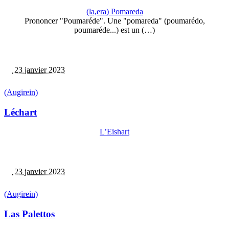
(la,era) Pomareda
Prononcer "Poumaréde". Une "pomareda" (poumarédo,
poumaréde...) est un (…)
23 janvier 2023
(Augirein)
Léchart
L’Eishart
23 janvier 2023
(Augirein)
Las Palettos