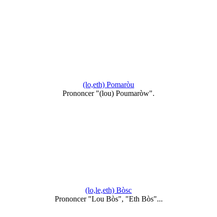
(lo,eth) Pomaròu
Prononcer "(lou) Poumaròw".
(lo,le,eth) Bòsc
Prononcer "Lou Bòs", "Eth Bòs"...