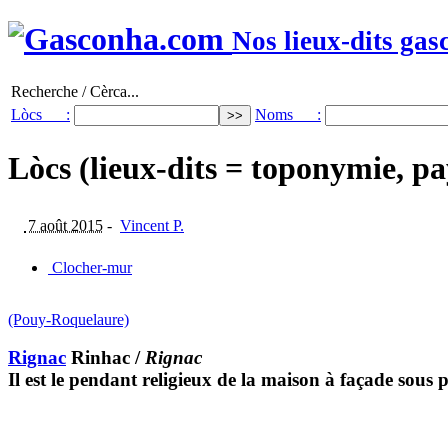
Nos lieux-dits gas
Recherche / Cèrca...
Lòcs :
Noms :
Lòcs (lieux-dits = toponymie, pa
7 août 2015
-
Vincent P.
Clocher-mur
(Pouy-Roquelaure)
Rignac
Rinhac
/
Rignac
Il est le pendant religieux de la maison à façade sous