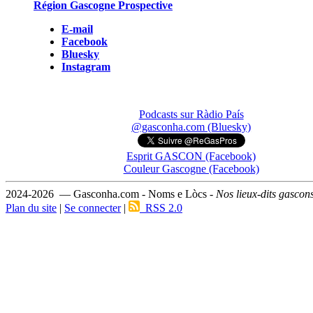
Région Gascogne Prospective
E-mail
Facebook
Bluesky
Instagram
Podcasts sur Ràdio País
@gasconha.com (Bluesky)
Esprit GASCON (Facebook)
Couleur Gascogne (Facebook)
2024-2026 — Gasconha.com - Noms e Lòcs -
Nos lieux-dits gascon
Plan du site
|
Se connecter
|
RSS 2.0