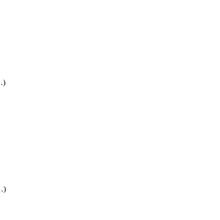
…)
…)