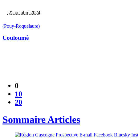
25 octobre 2024
(Pouy-Roquelaure)
Couloumè
0
10
20
Sommaire Articles