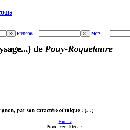
cons
Prenoms :
Mots :
ysage...) de
Pouy-Roquelaure
 pignon, par son caractère ethnique : (…)
Rinhac
Prononcer "Rignac"