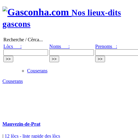
Nos lieux-dits
gascons
Recherche / Cèrca...
Lòcs :
Noms :
Prenoms :
Couserans
Couserans
Mauvezin-de-Prat
|
12 lòcs
- liste rapide des lòcs