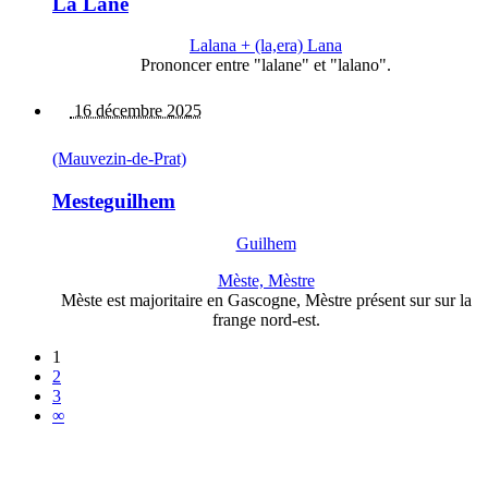
La Lane
Lalana + (la,era) Lana
Prononcer entre "lalane" et "lalano".
16 décembre 2025
(Mauvezin-de-Prat)
Mesteguilhem
Guilhem
Mèste, Mèstre
Mèste est majoritaire en Gascogne, Mèstre présent sur sur la
frange nord-est.
1
2
3
∞