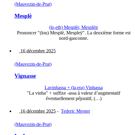
(Mauvezin-de-Prat)
Mesplè
(lo,eth) Mesplèr, Mesplèir
Prononcer "(lou) Mesplè, Mespleÿ". La deuxième forme est
nord-gasconne.
16 décembre 2025
(Mauvezin-de-Prat)
Vignasse
Lavinhassa + (la,era) Vinhassa
"La vinha" + suffixe -assa à valeur d’augmentatif
éventuellement péjoratif, (…)
16 décembre 2025
-
Tederic Merger
(Mauvezin-de-Prat)