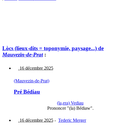
Lòcs (lieux-dits = toponymie, paysage...) de
Mauvezin-de-Prat
:
16 décembre 2025
(Mauvezin-de-Prat)
Pré Bédiau
(la,era) Vediau
Prononcer "(la) Bédiaw".
16 décembre 2025
-
Tederic Merger