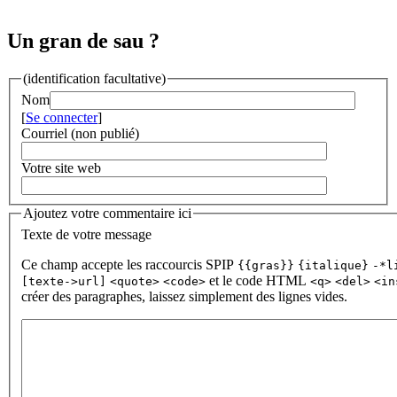
Un gran de sau ?
(identification facultative)
Nom
[
Se connecter
]
Courriel (non publié)
Votre site web
Ajoutez votre commentaire ici
Texte de votre message
Ce champ accepte les raccourcis SPIP
{{gras}}
{italique}
-*l
et le code HTML
[texte->url]
<quote>
<code>
<q>
<del>
<in
créer des paragraphes, laissez simplement des lignes vides.