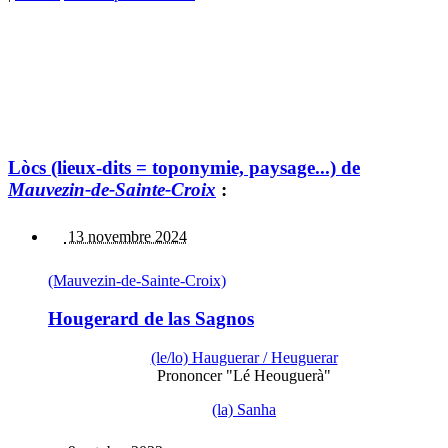
Lòcs (lieux-dits = toponymie, paysage...) de
Mauvezin-de-Sainte-Croix
:
13 novembre 2024
(Mauvezin-de-Sainte-Croix)
Hougerard de las Sagnos
(le/lo) Hauguerar / Heuguerar
Prononcer "Lé Heouguerà"
(la) Sanha