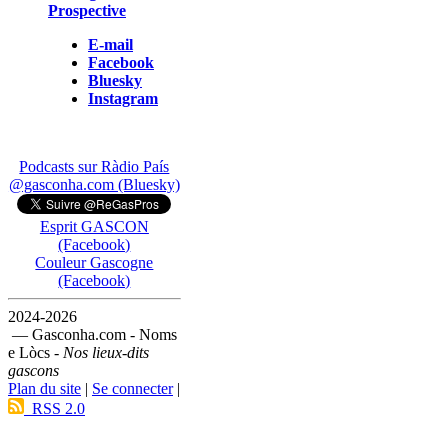
Prospective
E-mail
Facebook
Bluesky
Instagram
Podcasts sur Ràdio País
@gasconha.com (Bluesky)
Esprit GASCON
(Facebook)
Couleur Gascogne
(Facebook)
2024-2026
— Gasconha.com - Noms
e Lòcs -
Nos lieux-dits
gascons
Plan du site
|
Se connecter
|
RSS 2.0