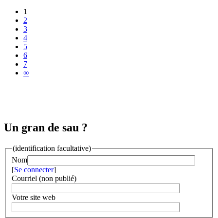
1
2
3
4
5
6
7
∞
Un gran de sau ?
(identification facultative)
Nom
[
Se connecter
]
Courriel (non publié)
Votre site web