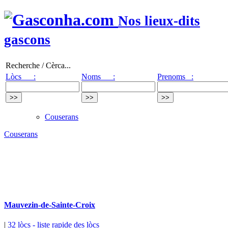
Nos lieux-dits
gascons
Recherche / Cèrca...
Lòcs :
Noms :
Prenoms :
Couserans
Couserans
Mauvezin-de-Sainte-Croix
|
32 lòcs
- liste rapide des lòcs