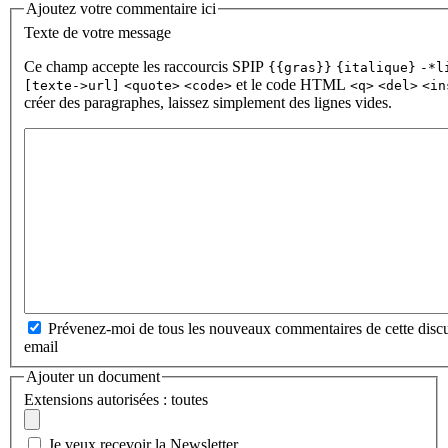
Ajoutez votre commentaire ici
Texte de votre message
Ce champ accepte les raccourcis SPIP
{{gras}}
{italique}
-*l
et le code HTML
[texte->url]
<quote>
<code>
<q>
<del>
<in
créer des paragraphes, laissez simplement des lignes vides.
Prévenez-moi de tous les nouveaux commentaires de cette discu
email
Ajouter un document
Extensions autorisées : toutes
Je veux recevoir la Newsletter