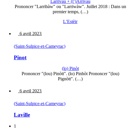
Larrivau + (l’)Arrivau
Prononcer "Larribàw" ou "Larriwàw". Juillet 2018 : Dans un
premier temps, (…)
L’Estèir
6 avril 2023
(Saint-Sulpice-et-Cameyrac)
Pinot
(lo) Pinòt
Prononcer "(lou) Pinòtt". (lo) Pinhòt Prononcer "(lou)
Pignòtt". (…)
6 avril 2023
(Saint-Sulpice-et-Cameyrac)
Laville
1