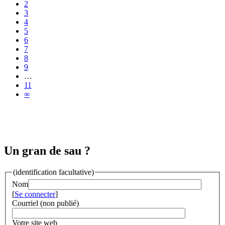
2
3
4
5
6
7
8
9
…
11
∞
Un gran de sau ?
(identification facultative)
Nom
[
Se connecter
]
Courriel (non publié)
Votre site web