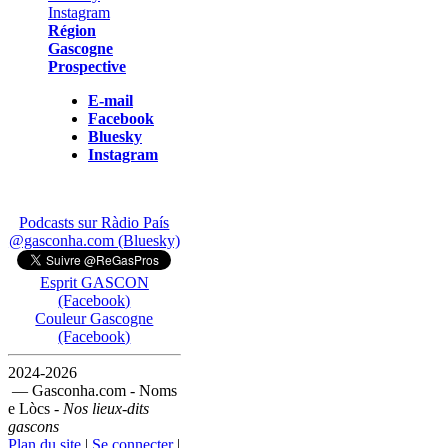
Région
Gascogne
Prospective
E-mail
Facebook
Bluesky
Instagram
Podcasts sur Ràdio País
@gasconha.com (Bluesky)
Esprit GASCON
(Facebook)
Couleur Gascogne
(Facebook)
2024-2026
— Gasconha.com - Noms
e Lòcs -
Nos lieux-dits
gascons
Plan du site
|
Se connecter
|