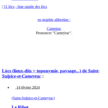
|
51 lòcs
- liste rapide des lòcs
en graphie alibertine :
Cameirac
Prononcer "Cameÿrac".
Lòcs (lieux-dits = toponymie, paysage...) de
Saint-
Sulpice-et-Cameyrac
:
14 février 2024
(Saint-Sulpice-et-Cameyrac)
Le Ribet