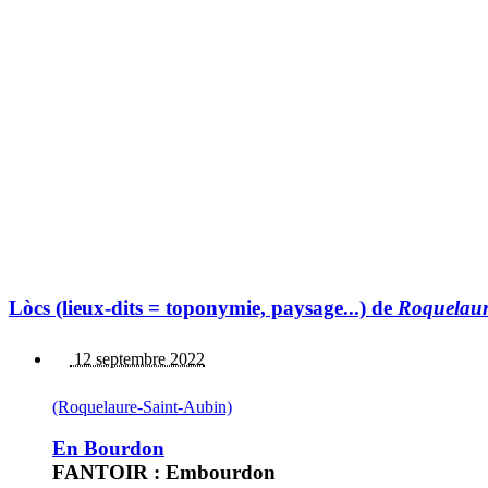
Lòcs (lieux-dits = toponymie, paysage...) de
Roquelaur
12 septembre 2022
(Roquelaure-Saint-Aubin)
En Bourdon
FANTOIR : Embourdon