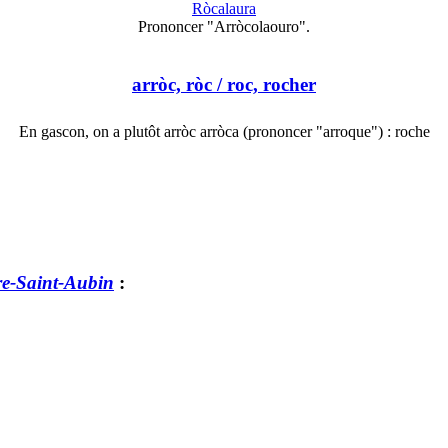
Ròcalaura
Prononcer "Arròcolaouro".
arròc, ròc
/ roc, rocher
En gascon, on a plutôt arròc arròca (prononcer "arroque") : roche
e-Saint-Aubin
: