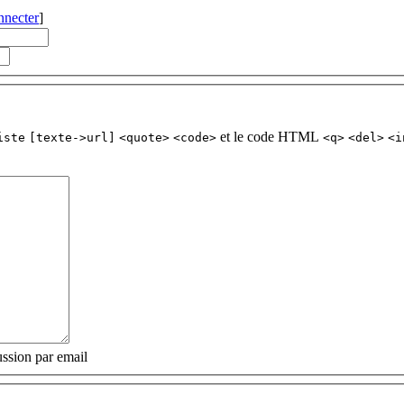
nnecter
]
et le code HTML
iste
[texte->url]
<quote>
<code>
<q>
<del>
<i
ssion par email