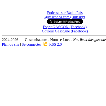
Podcasts sur Ràdio País
@gasconha.com (Bluesky)
Esprit GASCON (Facebook)
Couleur Gascogne (Facebook)
2024-2026 — Gasconha.com - Noms e Lòcs -
Nos lieux-dits gascon
Plan du site
|
Se connecter
|
RSS 2.0