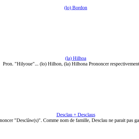
(lo) Bordon
(la) Hilhoa
Pron. "Hilyoue"... (lo) Hilhon, (la) Hilhona Prononcer respectivemen
Desclau + Desclaus
noncer "Desclàw(s)". Comme nom de famille, Desclau ne parait pas g