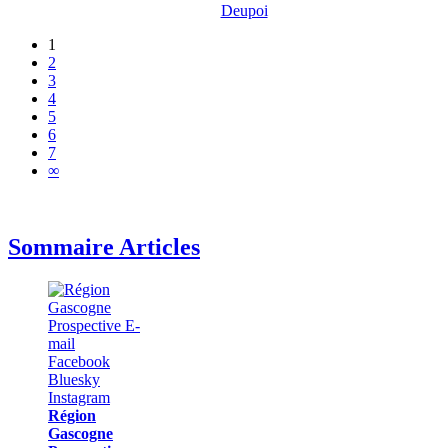
Deupoi
1
2
3
4
5
6
7
∞
Sommaire Articles
Région
Gascogne