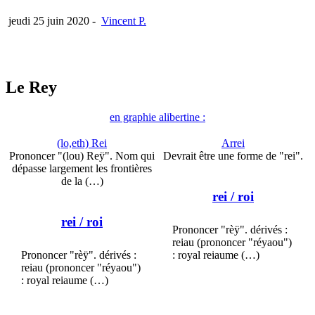
jeudi 25 juin 2020
-
Vincent P.
Le Rey
en graphie alibertine :
(lo,eth) Rei
Arrei
Prononcer "(lou) Reÿ". Nom qui
Devrait être une forme de "rei".
dépasse largement les frontières
de la (…)
rei
/ roi
rei
/ roi
Prononcer "rèÿ". dérivés :
reiau (prononcer "réyaou")
Prononcer "rèÿ". dérivés :
: royal reiaume (…)
reiau (prononcer "réyaou")
: royal reiaume (…)