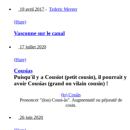
19 avril 2017
-
Tederic Merger
(Hure)
Vasconne sur le canal
17 juillet 2020
(Hure)
Cousias
Puisqu'il y a Cousiot (petit cousin), il pourrait y
avoir Cousias (grand ou vilain cousin) !
(lo) Cosiàs
Prononcer "(lou) Cousi-às". Augmentatif ou péjoratif de
cosin.
26 juin 2020