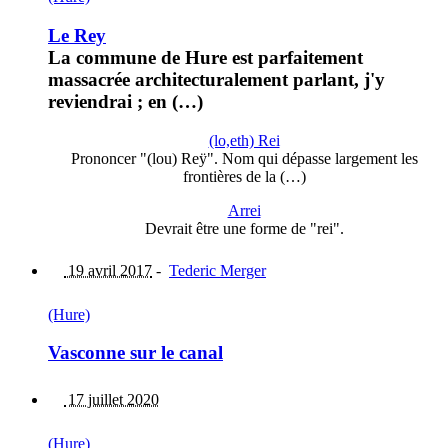
Le Rey
La commune de Hure est parfaitement
massacrée architecturalement parlant, j'y
reviendrai ; en (…)
(lo,eth) Rei
Prononcer "(lou) Reÿ". Nom qui dépasse largement les
frontières de la (…)
Arrei
Devrait être une forme de "rei".
19 avril 2017
-
Tederic Merger
(Hure)
Vasconne sur le canal
17 juillet 2020
(Hure)