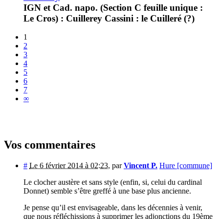
IGN et Cad. napo. (Section C feuille unique :
Le Cros) : Cuillerey Cassini : le Cuilleré (?)
1
2
3
4
5
6
7
∞
Vos commentaires
#
Le 6 février 2014 à 02:23
,
par
Vincent P.
Hure [commune]
Le clocher austère et sans style (enfin, si, celui du cardinal
Donnet) semble s’être greffé à une base plus ancienne.
Je pense qu’il est envisageable, dans les décennies à venir,
que nous réfléchissions à supprimer les adjonctions du 19ème