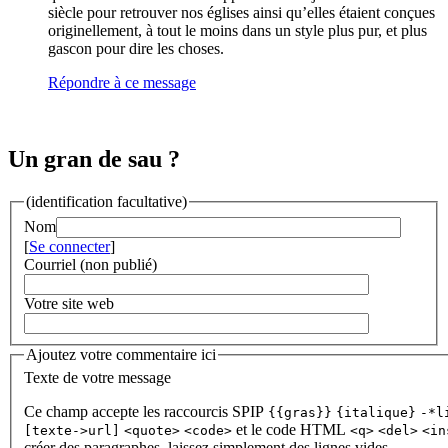
siècle pour retrouver nos églises ainsi qu’elles étaient conçues
originellement, à tout le moins dans un style plus pur, et plus
gascon pour dire les choses.
Répondre à ce message
Un gran de sau ?
(identification facultative)
Nom
[
Se connecter
]
Courriel (non publié)
Votre site web
Ajoutez votre commentaire ici
Texte de votre message
Ce champ accepte les raccourcis SPIP
{{gras}}
{italique}
-*l
et le code HTML
[texte->url]
<quote>
<code>
<q>
<del>
<in
créer des paragraphes, laissez simplement des lignes vides.