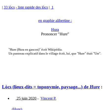
|
33 lòcs
- liste rapide des lòcs
|
1
en graphie alibertine :
Hura
Prononcer "Hure"
"Hure (Hura en gascon)" écrit Wikipédia.
Un panneau explicatif dans le village écrit, lui, que "Hure" était "Ure".
Lòcs (lieux-dits = toponymie, paysage...) de
Hure
:
25 juin 2020
-
Vincent P.
(Hure)