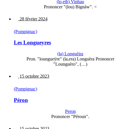
(lo,eth) Vinhau
Prononcer "(lou) Bignàw". <
28 février 2024
(Pompignac)
Les Longueyres
(la) Longuèira
Pron. "loungueÿre" (la,era) Longuèra Prononcer
"Lounguèro", (…)
15 octobre 2023
(Pompignac)
Péron
Peron
Prononcer "Péroun".
15 octobre 2023