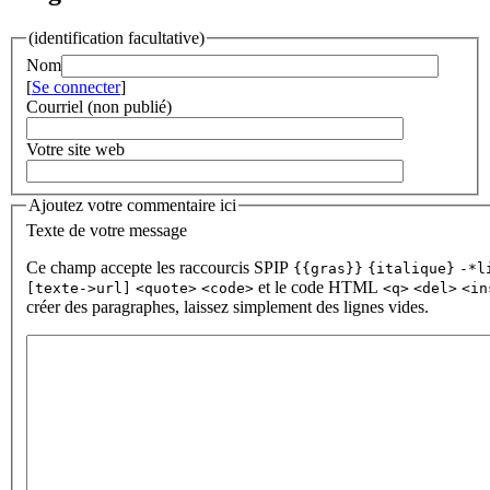
(identification facultative)
Nom
[
Se connecter
]
Courriel (non publié)
Votre site web
Ajoutez votre commentaire ici
Texte de votre message
Ce champ accepte les raccourcis SPIP
{{gras}}
{italique}
-*l
et le code HTML
[texte->url]
<quote>
<code>
<q>
<del>
<in
créer des paragraphes, laissez simplement des lignes vides.