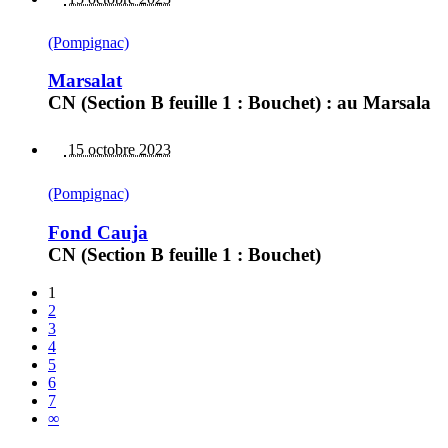
(Pompignac)
Marsalat
CN (Section B feuille 1 : Bouchet) : au Marsala
15 octobre 2023
(Pompignac)
Fond Cauja
CN (Section B feuille 1 : Bouchet)
1
2
3
4
5
6
7
∞