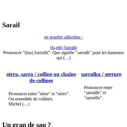
Sarail
en graphie alibertine :
(lo,eth) Sarralh
Prononcer "(lou) Sarrailh". Que signifie "sarralh" pour les hameaux
qui (…)
sèrra, sarra
/ colline ou chaîne
sarralha
/ serrure
de collines
Prononcer entre
"sarraille" et
Prononcer entre "sèrre" et "sèrro".
"sarraillo".
Ou ensemble de collines.
Michel (…)
Un gran de sau ?