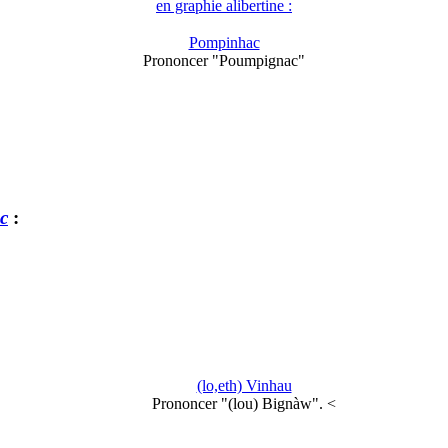
en graphie alibertine :
Pompinhac
Prononcer "Poumpignac"
c
:
(lo,eth) Vinhau
Prononcer "(lou) Bignàw". <