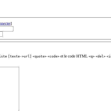
nnecter
]
et le code HTML
iste
[texte->url]
<quote>
<code>
<q>
<del>
<i