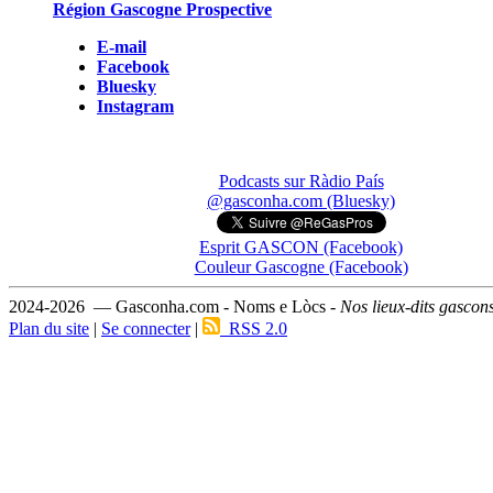
Région Gascogne Prospective
E-mail
Facebook
Bluesky
Instagram
Podcasts sur Ràdio País
@gasconha.com (Bluesky)
Esprit GASCON (Facebook)
Couleur Gascogne (Facebook)
2024-2026 — Gasconha.com - Noms e Lòcs -
Nos lieux-dits gascon
Plan du site
|
Se connecter
|
RSS 2.0