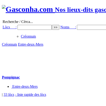
Nos lieux-dits gas
Recherche / Cèrca...
Lòcs :
Noms :
Créonnais
Créonnais
Entre-deux-Mers
Pompignac
Entre-deux-Mers
|
33 lòcs
- liste rapide des lòcs