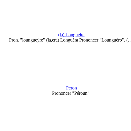
(la) Longuèira
Pron. "loungueÿre" (la,era) Longuèra Prononcer "Lounguèro", (
Peron
Prononcer "Péroun".