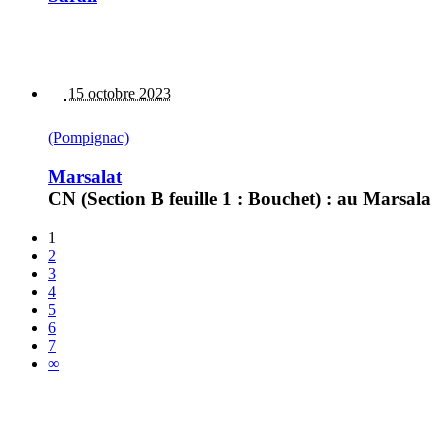
15 octobre 2023
(Pompignac)
Marsalat
CN (Section B feuille 1 : Bouchet) : au Marsala
1
2
3
4
5
6
7
∞