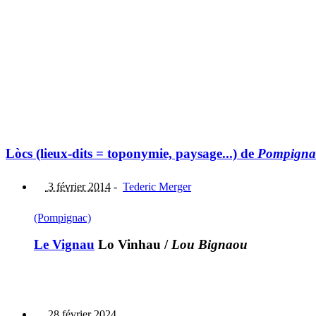
Lòcs (lieux-dits = toponymie, paysage...) de
Pompigna
3 février 2014
-
Tederic Merger
(Pompignac)
Le Vignau
Lo Vinhau
/
Lou Bignaou
28 février 2024