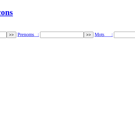
cons
Prenoms :
Mots :