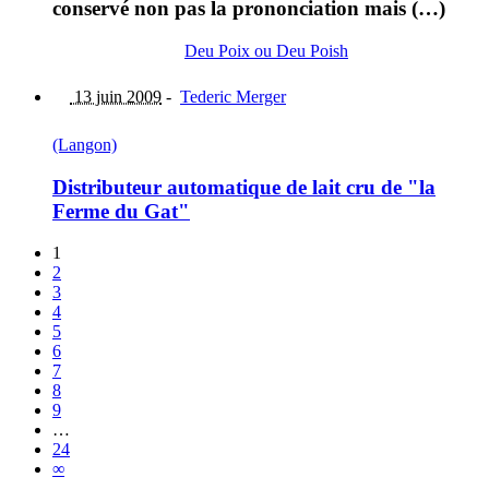
conservé non pas la prononciation mais (…)
Deu Poix ou Deu Poish
13 juin 2009
-
Tederic Merger
(Langon)
Distributeur automatique de lait cru de "la
Ferme du Gat"
1
2
3
4
5
6
7
8
9
…
24
∞