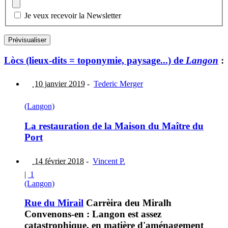
Je veux recevoir la Newsletter
Lòcs (lieux-dits = toponymie, paysage...) de
Langon
:
10 janvier 2019
-
Tederic Merger
(Langon)
La restauration de la Maison du Maître du
Port
14 février 2018
-
Vincent P.
|
1
(Langon)
Rue du Mirail
Carrèira deu Miralh
Convenons-en : Langon est assez
catastrophique, en matière d'aménagement