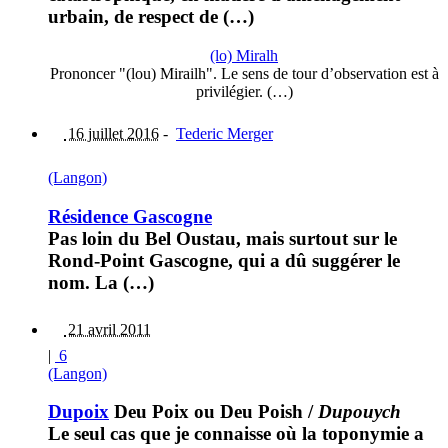
urbain, de respect de (…)
(lo) Miralh
Prononcer "(lou) Mirailh". Le sens de tour d’observation est à
privilégier. (…)
16 juillet 2016
-
Tederic Merger
(Langon)
Résidence Gascogne
Pas loin du Bel Oustau, mais surtout sur le
Rond-Point Gascogne, qui a dû suggérer le
nom. La (…)
21 avril 2011
|
6
(Langon)
Dupoix
Deu Poix ou Deu Poish
/
Dupouych
Le seul cas que je connaisse où la toponymie a