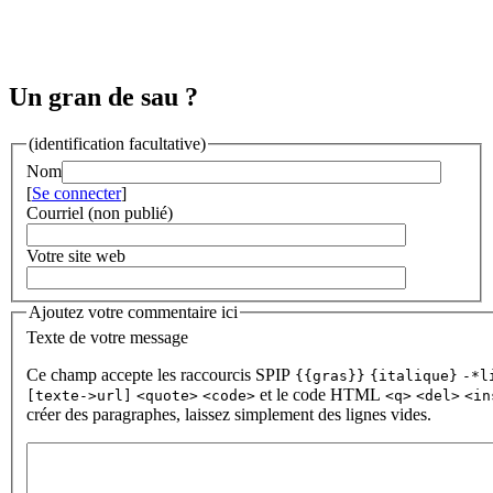
Un gran de sau ?
(identification facultative)
Nom
[
Se connecter
]
Courriel (non publié)
Votre site web
Ajoutez votre commentaire ici
Texte de votre message
Ce champ accepte les raccourcis SPIP
{{gras}}
{italique}
-*l
et le code HTML
[texte->url]
<quote>
<code>
<q>
<del>
<in
créer des paragraphes, laissez simplement des lignes vides.