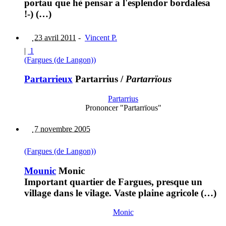
portau que hè pensar a l'esplendor bordalesa
!-) (…)
23 avril 2011
-
Vincent P.
|
1
(Fargues (de Langon))
Partarrieux
Partarrius
/
Partarrïous
Partarrius
Prononcer "Partarrïous"
7 novembre 2005
(Fargues (de Langon))
Mounic
Monic
Important quartier de Fargues, presque un
village dans le vilage. Vaste plaine agricole (…)
Monic