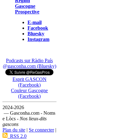
Région
Gascogne
Prospective
E-mail
Facebook
Bluesky
Instagram
Podcasts sur Ràdio País
@gasconha.com (Bluesky)
Esprit GASCON
(Facebook)
Couleur Gascogne
(Facebook)
2024-2026
— Gasconha.com - Noms
e Lòcs -
Nos lieux-dits
gascons
Plan du site
|
Se connecter
|
RSS 2.0