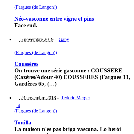
(Fargues (de Langon))
Néo-vasconne entre vigne et pins
Face sud.
5 novembre 2019
-
Gaby
(Fargues (de Langon))
Coussères
On trouve une série gasconne : COUSSERE
(Cazères/Adour 40) COUSSERES (Fargues 33,
Gardères 65, (…)
23 novembre 2018
-
Tederic Merger
|
4
(Fargues (de Langon))
Touilla
La maison n'es pas briga vascona. Lo beròi