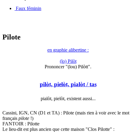
Faux féminin
Pilote
en graphie alibertine :
(lo) Pilòt
Prononcer "(lou) Pilòtt".
pilòt, pielòt, pialòt
/ tas
pialòt, pielòt, existent aussi...
Cassini, IGN, CN (D1 et TA) : Pilote (mais rien à voir avec le mot
français
pilote
!)
FANTOIR : Pilotte
Le lieu-dit est plus ancien que cette maison "Clos Pilotte" :