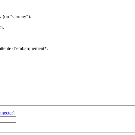
ey (ou "Carnay").
i.
 attente d’embarquement*.
nnecter
]