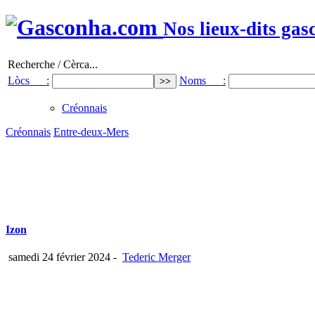
Nos lieux-dits gas
Recherche / Cèrca...
Lòcs :
Noms :
Créonnais
Créonnais
Entre-deux-Mers
Izon
samedi 24 février 2024
-
Tederic Merger