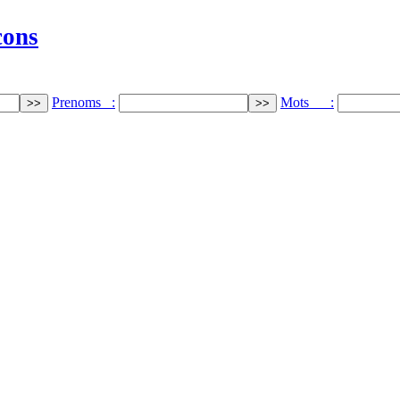
cons
Prenoms :
Mots :