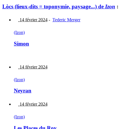
Lòcs (lieux-dits = toponymie, paysage...) de
Izon
:
14 février 2024
-
Tederic Merger
(Izon)
Simon
14 février 2024
(Izon)
Neyran
14 février 2024
(Izon)
Les Places du Roy