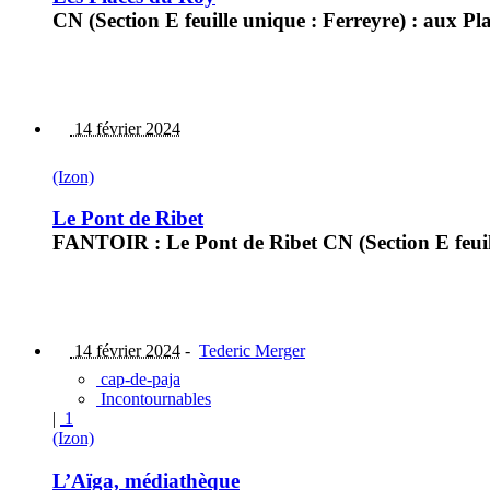
CN (Section E feuille unique : Ferreyre) : aux Pl
14 février 2024
(Izon)
Le Pont de Ribet
FANTOIR : Le Pont de Ribet CN (Section E feuill
14 février 2024
-
Tederic Merger
cap-de-paja
Incontournables
|
1
(Izon)
L’Aïga, médiathèque