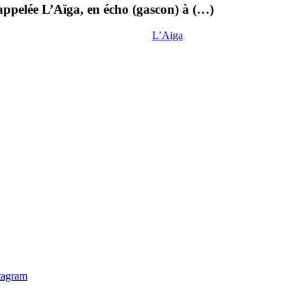
appelée L’Aïga, en écho (gascon) à (…)
L’Aiga