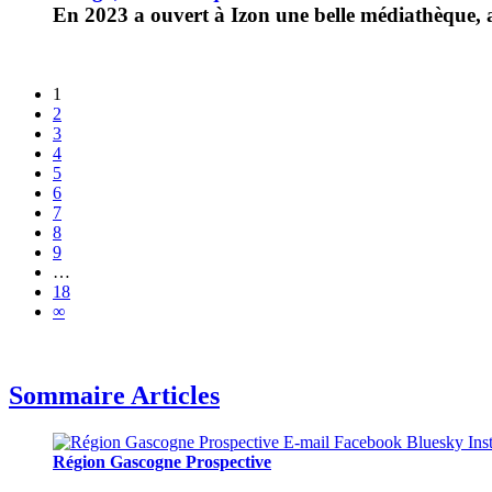
En 2023 a ouvert à Izon une belle médiathèque, 
1
2
3
4
5
6
7
8
9
…
18
∞
Sommaire Articles
Région Gascogne Prospective