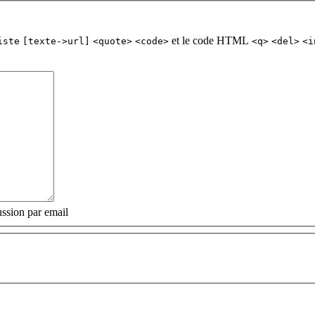
et le code HTML
iste
[texte->url]
<quote>
<code>
<q>
<del>
<i
ssion par email