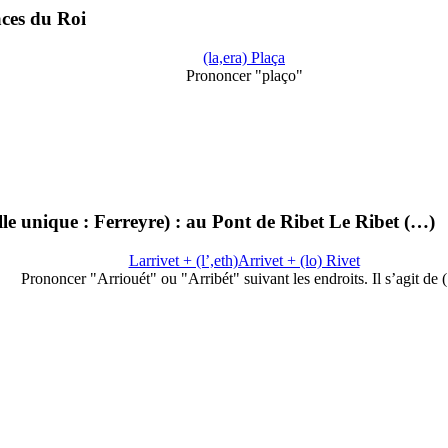
aces du Roi
(la,era) Plaça
Prononcer "plaço"
e unique : Ferreyre) : au Pont de Ribet Le Ribet (…)
Larrivet + (l’,eth)Arrivet + (lo) Rivet
Prononcer "Arriouét" ou "Arribét" suivant les endroits. Il s’agit de