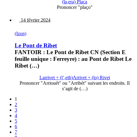
(la,era) Plaça
Prononcer "plaço"
14 février 2024
(Izon)
Le Pont de Ribet
FANTOIR : Le Pont de Ribet CN (Section E
feuille unique : Ferreyre) : au Pont de Ribet Le
Ribet (…)
Larrivet + (l’,eth)Arrivet + (lo) Rivet
Prononcer "Arriouét" ou "Arribét" suivant les endroits. Il
s’agit de (…)
1
2
3
4
5
6
7