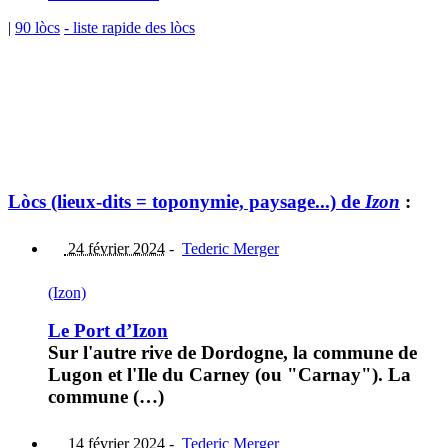
|
90 lòcs
- liste rapide des lòcs
Lòcs (lieux-dits = toponymie, paysage...) de
Izon
:
24 février 2024
-
Tederic Merger
(Izon)
Le Port d’Izon
Sur l'autre rive de Dordogne, la commune de
Lugon et l'Ile du Carney (ou "Carnay"). La
commune (…)
14 février 2024
-
Tederic Merger