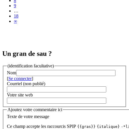
8
9
…
18
∞
Un gran de sau ?
(identification facultative)
Nom
[
Se connecter
]
Courriel (non publié)
Votre site web
Ajoutez votre commentaire ici
Texte de votre message
Ce champ accepte les raccourcis SPIP
{{gras}}
{italique}
-*l