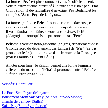
La forme "
Pey
" est plus connue, et attestée officiellement.
Vous n’aurez aucune difficulté à la faire enregistrer par l’Etat
Civil : sinon, il devrait suffire d’invoquer Pey Berland et les
multiples "
Saint Pey
" de la région...
La forme graphique
Pèir
, plus moderne et audacieuse, est
moins évidente à prononcer pour la majorité des gens.
Il vous faudra donc faire, si vous la choisissez, l’effort
pédagogique pour qu’ils ne prononcent pas "Pèrr"...
Pèir
est la version nord-gasconne (en gros, département de la
Gironde nord du département des Landes) de "
Pèr
" (ne pas
prononcer le "r") qu’on trouve dans le reste de la Gascogne
(voir les multiples "Saint Pé...").
A noter pour finir : le gascon permet une forme féminine
différente du masculin, "Pèira", à prononcer entre "Pèïre" et
"Pèïro". Profitons-en ?-)
Sempèir + Sent Pèir
Le Puch Sem Peyre
(Margaux)
lotissement Mont Saint-Pey
(Saint-Aubin-de-Médoc)
chemin de Sempey
(Salles)
Saint Pey
(Saint-Symphorien)