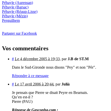
Pébayle
(Aurensan)
Pébayle
(Barsac)
Pébayle
(Réaup-Lisse)
Pébayle
(Mézin)
Perguilhem
Partager sur Facebook
Vos commentaires
#
Le 4 décembre 2005 à 19:33
,
par
J.B de ST.M
Dans le Sud-Gironde nous disons "Pey" et non "Pèr".
Répondre à ce message
#
Le 17 avril 2006 à 20:44
,
par
Julià
Je pensais que Pierre se disait Peyre en Bearnais.
Qu’en est-il ?
Pierre (PAU)
Réponse de Gasconha.com :