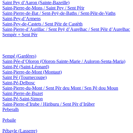
Saint Pey d’Aaron
(Sainte-Bazeille)
Saint-Pierre-de-Mons / Saint Pey / Sent Pèir
Saint-Pierre-de-Bat / Sent-Peÿ-de-Baths / Sent-Pèir-de-Vaths
Saint-Pey-d’Armens
Saint-Pey-de-Castets / Sent Pèir de Castèth
Saint-Pierre-d’Aurillac / Sent Peÿ d’Aurelhac / Sent Pèir d’Aurelhac
Sempèr + Sent Pèr
Sempé
(Gardères)
Saint-Pée-d’Oloron
(Oloron-Sainte-Marie / Auloron-Senta-Maria)
Saint-Pé
(Saint-Léonard)
Saint-Pierre-de-Mont
(Montaut)
Saint Pé
(Tournecoupe)
Saint-Pé-Delbosc
Saint-Pierre-du-Mont / Sent Pèr deu Mont / Sen Pè dou Moun
Saint-Pierre-de-Buzet
Saint-Pé-Saint-Simon
Saint-Pierre-d’Irube / Hiriburu / Sent Pèr d’Irúber
Peberalh
Pebaile
Pébayle
(Lasserre)