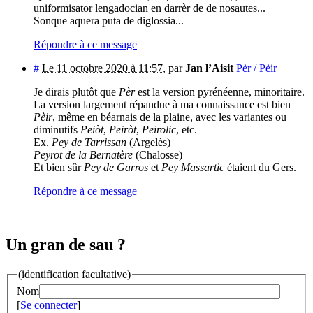
uniformisator lengadocian en darrèr de de nosautes...
Sonque aquera puta de diglossia...
Répondre à ce message
#
Le 11 octobre 2020 à 11:57
,
par
Jan l’Aisit
Pèr / Pèir
Je dirais plutôt que
Pèr
est la version pyrénéenne, minoritaire.
La version largement répandue à ma connaissance est bien
Pèir
, même en béarnais de la plaine, avec les variantes ou
diminutifs
Peiòt
,
Peiròt
,
Peirolic
, etc.
Ex.
Pey de Tarrissan
(Argelès)
Peyrot de la Bernatère
(Chalosse)
Et bien sûr
Pey de Garros
et
Pey Massartic
étaient du Gers.
Répondre à ce message
Un gran de sau ?
(identification facultative)
Nom
[
Se connecter
]