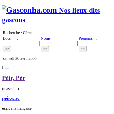
Nos lieux-dits
gascons
Recherche / Cèrca...
Lòcs :
Noms :
Prenoms :
samedi 30 avril 2005
|
11
Pèir, Pèr
(masculin)
peir.wav
écrit
à la française :