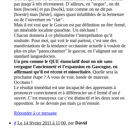
pas jusqu’à très récemment. D’ailleurs, en "negue", on dit
bien [hwoek] et pas [hwèk], tout comme on ne dit pas
[hoeste] mais [hèste], signes quasi infaillibles de la fermeture
ou de l’ouverture en "clar".
Mais il est vrai que le Gascon est par définition un être fermé,
un misérable localiste passéiste. Un méchant !
Chacun donnera à ce phénomène l’interprétation qu’il
souhaite. Pour moi, qui voit le mal partout, c’est une des
manifestations de la tendance occitaniste actuelle à vouloir de
plus en plus "panoccitaniser" le gascon, en l’alignant sur un
standard languedocien.
Un peu comme le QUE énonciatif dont on nie sans
vergogne l’ancienneté et l’expansion en Gascogne, en
affirmant qu’il est récent et minoritaire.
Quelle sera la
prochaine étape ? A vous de voir, bande de mauvais
Occitans !
Le résultat immédiat est une incapacité des apprenants à
prononcer correctement et à différencier un é fermé d’un è
ouvert. C’est ennuyeux car c’est distinctif et les deux sont en
opposition. Je ne devrais pas mais ça m’ennuie.
Répondre à ce message
#
Le 14 février 2011 à 11:00
,
par
Dàvid