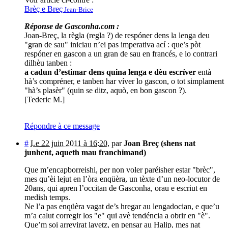
Brèç e Breç
Jean-Brice
Réponse de Gasconha.com :
Joan-Breç, la règla (regla ?) de respóner dens la lenga deu
"gran de sau" iniciau n’ei pas imperativa ací : que’s pòt
respóner en gascon a un gran de sau en francés, e lo contrari
dilhèu tanben :
a cadun d’estimar dens quina lenga e dèu escríver
entà
hà’s compréner, e tanben har víver lo gascon, o tot simplament
"hà’s plasèr" (quin se ditz, aquò, en bon gascon ?).
[Tederic M.]
Répondre à ce message
#
Le 22 juin 2011 à 16:20
,
par
Joan Breç (shens nat
junhent, aqueth mau franchimand)
Que m’encapborreishi, per non voler paréisher estar "brèc",
mes qu’èi lejut en l’òra enqüèra, un tèxte d’un neo-locutor de
20ans, qui apren l’occitan de Gasconha, orau e escriut en
medish temps.
Ne l’a pas enqüèra vagat de’s hregar au lengadocian, e que’u
m’a calut corregir los "e" qui avè tendéncia a obrir en "è".
Que’m soi arrevirat lavetz, en pensar au Halip, mes nat