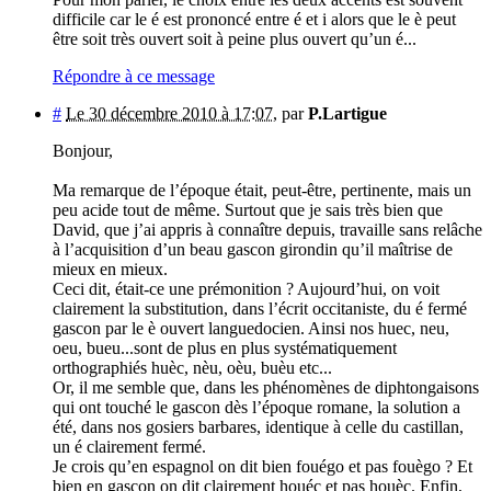
difficile car le é est prononcé entre é et i alors que le è peut
être soit très ouvert soit à peine plus ouvert qu’un é...
Répondre à ce message
#
Le 30 décembre 2010 à 17:07
,
par
P.Lartigue
Bonjour,
Ma remarque de l’époque était, peut-être, pertinente, mais un
peu acide tout de même. Surtout que je sais très bien que
David, que j’ai appris à connaître depuis, travaille sans relâche
à l’acquisition d’un beau gascon girondin qu’il maîtrise de
mieux en mieux.
Ceci dit, était-ce une prémonition ? Aujourd’hui, on voit
clairement la substitution, dans l’écrit occitaniste, du é fermé
gascon par le è ouvert languedocien. Ainsi nos huec, neu,
oeu, bueu...sont de plus en plus systématiquement
orthographiés huèc, nèu, oèu, buèu etc...
Or, il me semble que, dans les phénomènes de diphtongaisons
qui ont touché le gascon dès l’époque romane, la solution a
été, dans nos gosiers barbares, identique à celle du castillan,
un é clairement fermé.
Je crois qu’en espagnol on dit bien fouégo et pas fouègo ? Et
bien en gascon on dit clairement houéc et pas houèc. Enfin,