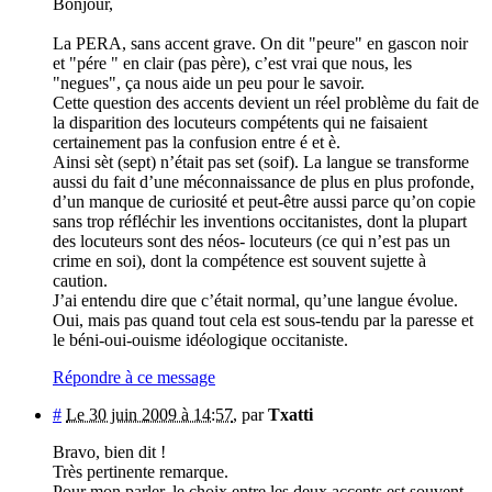
Bonjour,
La PERA, sans accent grave. On dit "peure" en gascon noir
et "pére " en clair (pas père), c’est vrai que nous, les
"negues", ça nous aide un peu pour le savoir.
Cette question des accents devient un réel problème du fait de
la disparition des locuteurs compétents qui ne faisaient
certainement pas la confusion entre é et è.
Ainsi sèt (sept) n’était pas set (soif). La langue se transforme
aussi du fait d’une méconnaissance de plus en plus profonde,
d’un manque de curiosité et peut-être aussi parce qu’on copie
sans trop réfléchir les inventions occitanistes, dont la plupart
des locuteurs sont des néos- locuteurs (ce qui n’est pas un
crime en soi), dont la compétence est souvent sujette à
caution.
J’ai entendu dire que c’était normal, qu’une langue évolue.
Oui, mais pas quand tout cela est sous-tendu par la paresse et
le béni-oui-ouisme idéologique occitaniste.
Répondre à ce message
#
Le 30 juin 2009 à 14:57
,
par
Txatti
Bravo, bien dit !
Très pertinente remarque.
Pour mon parler, le choix entre les deux accents est souvent