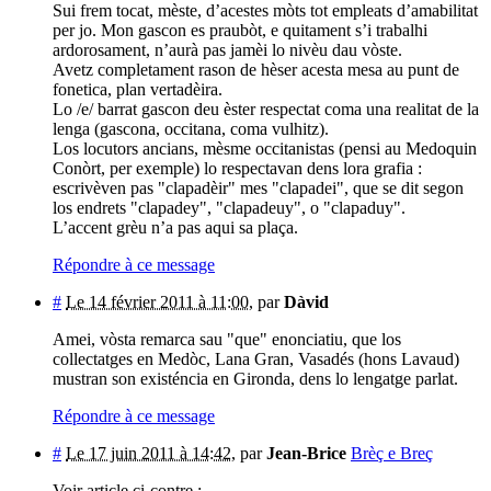
Sui frem tocat, mèste, d’acestes mòts tot empleats d’amabilitat
per jo. Mon gascon es praubòt, e quitament s’i trabalhi
ardorosament, n’aurà pas jamèi lo nivèu dau vòste.
Avetz completament rason de hèser acesta mesa au punt de
fonetica, plan vertadèira.
Lo /e/ barrat gascon deu èster respectat coma una realitat de la
lenga (gascona, occitana, coma vulhitz).
Los locutors ancians, mèsme occitanistas (pensi au Medoquin
Conòrt, per exemple) lo respectavan dens lora grafia :
escrivèven pas "clapadèir" mes "clapadei", que se dit segon
los endrets "clapadey", "clapadeuy", o "clapaduy".
L’accent grèu n’a pas aqui sa plaça.
Répondre à ce message
#
Le 14 février 2011 à 11:00
,
par
Dàvid
Amei, vòsta remarca sau "que" enonciatiu, que los
collectatges en Medòc, Lana Gran, Vasadés (hons Lavaud)
mustran son existéncia en Gironda, dens lo lengatge parlat.
Répondre à ce message
#
Le 17 juin 2011 à 14:42
,
par
Jean-Brice
Brèç e Breç
Voir article ci-contre :