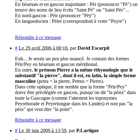
En béarnais et en gascon majoritaire : Pèr (prononcer "Pè") on
trouve des noms de lieu écrits "Saint Pé" ou "Saint Pée"...
En nord-gascon : Pèir (prononcer "Pèÿ")
En languedocien : Pèire (correspondrait à votre "Peyre")
Répondre à ce message
#
Le 29 avril 2006 à 00:10
,
par
David Escarpit
Euh... Je serais un peu plus nuancé. Je connais des formes
Pèir/Pey en béarnais et gascon méridional.
En outre,
le prénom Pierre a la même éthymologie que le
substantif "la pierre", dont il est, en latin, la simple forme
masculine
(petra = la pierre, Petrus = Pierre).
Dans cette optique, il me semble que la forme "Pèir/Pey"
doive être privilégiée en gascon, puisqu’on dit "la pèira" dans
toute la Gascogne (comme l’attestent les toponymes
Peyrehorade et Peyrelongue dans les Landes) et non pas "la
pèra" qui veut dire "la poire".
Répondre à ce message
#
Le 30 juin 2009 à 13:59
,
par
P.Lartigue