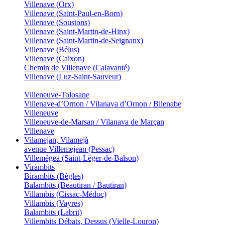
Villenave (Orx)
Villenave (Saint-Paul-en-Born)
Villenave (Soustons)
Villenave (Saint-Martin-de-Hinx)
Villenave (Saint-Martin-de-Seignanx)
Villenave (Bélus)
Villenave (Caixon)
Chemin de Villenave (Calavanté)
Villenave (Luz-Saint-Sauveur)
Villeneuve-Tolosane
Villenave-d’Ornon / Vilanava d’Ornon / Bilenabe
Villeneuve
Villeneuve-de-Marsan / Vilanava de Marçan
Villenave
Vilamejan, Vilamejà
avenue Villemejean (Pessac)
Villemégea (Saint-Léger-de-Balson)
Viràmbits
Birambits (Bègles)
Balambits (Beautiran / Bautiran)
Villambis (Cissac-Médoc)
Villambis (Vayres)
Balambits (Labrit)
Villembits Débats, Dessus (Vielle-Louron)