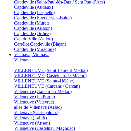
Capdeville (Saint-Paul-lès-Dax / Sent Pau d’Acs)
Capdeville (Audaux)
Capdeville (Lespielle)
Capdeville (Eugénie-les-Bains)
Capdeville (Muret)
Capdeville (Ausson)
Capdeville (Orthez)
Cap de Ville (Aulon)
Carrélot Capdeville (Blajan)
Capdeville (Miradoux)
Vilanava, Viranava
Villenave
VILLENEUVE (Saint-Laurent-Médoc)
VILLENEUVE (Castelnau-de-Médoc)
VILLENEUVE (Sainte-Hélène)
VILLENEUVE (Carcans / Carcan)
Villeneuve (Gaillan-en-Médoc)
Villeneuve (Le Porge)
Villeneuve (Valeyrac)
allée de Villenave (Arsac)
Villenave (Casteljaloux)
Villenave (Labrit)
Villeneuve (Ansan)
Villeneuve (Castelnau-Magnoac)