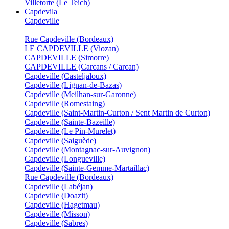
Villetorte (Le Teich)
Capdevila
Capdeville
Rue Capdeville (Bordeaux)
LE CAPDEVILLE (Viozan)
CAPDEVILLE (Simorre)
CAPDEVILLE (Carcans / Carcan)
Capdeville (Casteljaloux)
Capdeville (Lignan-de-Bazas)
Capdeville (Meilhan-sur-Garonne)
Capdeville (Romestaing)
Capdeville (Saint-Martin-Curton / Sent Martin de Curton)
Capdeville (Sainte-Bazeille)
Capdeville (Le Pin-Murelet)
Capdeville (Saiguède)
Capdeville (Montagnac-sur-Auvignon)
Capdeville (Longueville)
Capdeville (Sainte-Gemme-Martaillac)
Rue Capdeville (Bordeaux)
Capdeville (Labéjan)
Capdeville (Doazit)
Capdeville (Hagetmau)
Capdeville (Misson)
Capdeville (Sabres)