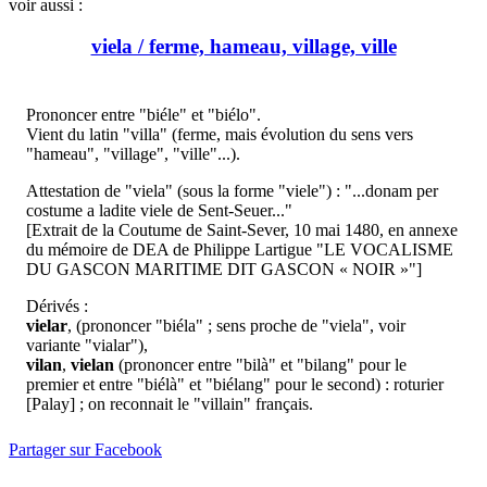
voir aussi :
viela / ferme, hameau, village, ville
Prononcer entre "biéle" et "biélo".
Vient du latin "villa" (ferme, mais évolution du sens vers
"hameau", "village", "ville"...).
Attestation de "viela" (sous la forme "viele") : "...donam per
costume a ladite viele de Sent-Seuer..."
[Extrait de la Coutume de Saint-Sever, 10 mai 1480, en annexe
du mémoire de DEA de Philippe Lartigue "LE VOCALISME
DU GASCON MARITIME DIT GASCON « NOIR »"]
Dérivés :
vielar
, (prononcer "biéla" ; sens proche de "viela", voir
variante "vialar"),
vilan
,
vielan
(prononcer entre "bilà" et "bilang" pour le
premier et entre "biélà" et "biélang" pour le second) : roturier
[Palay] ; on reconnait le "villain" français.
Partager sur Facebook