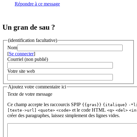
Répondre à ce message
Un gran de sau ?
(identification facultative)
Nom
[
Se connecter
]
Courriel (non publié)
Votre site web
Ajoutez votre commentaire ici
Texte de votre message
Ce champ accepte les raccourcis SPIP
{{gras}}
{italique}
-*l
et le code HTML
[texte->url]
<quote>
<code>
<q>
<del>
<in
créer des paragraphes, laissez simplement des lignes vides.